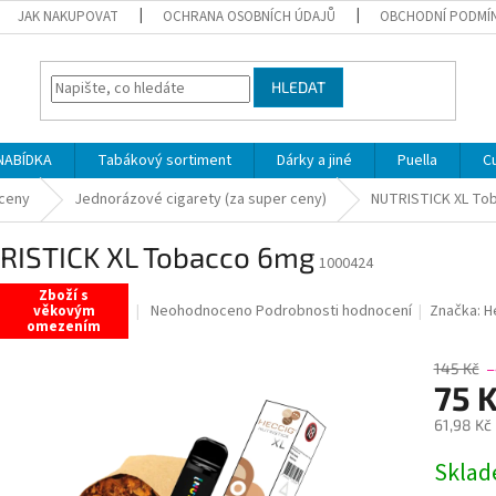
JAK NAKUPOVAT
OCHRANA OSOBNÍCH ÚDAJŮ
OBCHODNÍ PODMÍ
HLEDAT
NABÍDKA
Tabákový sortiment
Dárky a jiné
Puella
C
 ceny
Jednorázové cigarety (za super ceny)
NUTRISTICK XL To
RISTICK XL Tobacco 6mg
1000424
Zboží s
Průměrné
Neohodnoceno
Podrobnosti hodnocení
Značka:
H
věkovým
omezením
hodnocení
produktu
145 Kč
–
je
75 
0,0
z
61,98 Kč
5
hvězdiček.
Měrná
Sklad
cena: