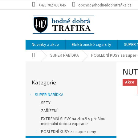
Přejít
+420 702 436 046
obchod@hodnedobratrafika.cz
na
obsah
Novinky a akce
Elektronické cigarety
SUPER 
Domů
SUPER NABÍDKA
POSLEDNÍ KUSY za super
P
NUT
o
Přeskočit
s
Kategorie
kategorie
Akce
t
r
SUPER NABÍDKA
a
SETY
n
ZAŘÍZENÍ
n
í
EXTRÉMNÍ SLEVY na zboží s prošlou
minimální dobou expirace
p
POSLEDNÍ KUSY za super ceny
a