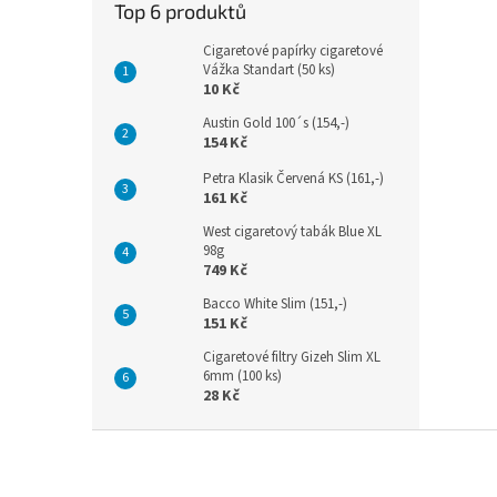
Top 6 produktů
Cigaretové papírky cigaretové
Vážka Standart (50 ks)
10 Kč
Austin Gold 100´s (154,-)
154 Kč
Petra Klasik Červená KS (161,-)
161 Kč
West cigaretový tabák Blue XL
98g
749 Kč
Bacco White Slim (151,-)
151 Kč
Cigaretové filtry Gizeh Slim XL
6mm (100 ks)
28 Kč
Z
á
p