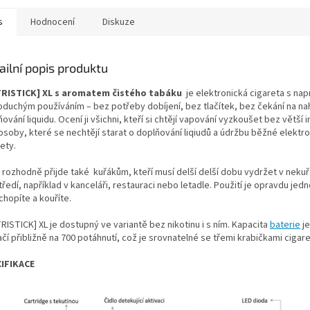
s
Hodnocení
Diskuze
ailní popis produktu
RISTICK] XL s aromatem čistého tabáku
je elektronická cigareta s na
oduchým používáním – bez potřeby dobíjení, bez tlačítek, bez čekání na nah
ování liquidu. Ocení ji všichni, kteří si chtějí vapování vyzkoušet bez větší 
 osoby, které se nechtějí starat o doplňování liqiudů a údržbu běžné elektr
ety.
 rozhodně přijde také kuřákům, kteří musí delší delší dobu vydržet v nek
ředí, například v kanceláři, restauraci nebo letadle. Použití je opravdu jed
chopíte a kouříte.
RISTICK] XL je dostupný ve variantě bez nikotinu i s ním. Kapacita
baterie
je
čí přibližně na 700 potáhnutí, což je srovnatelné se třemi krabičkami cigare
IFIKACE