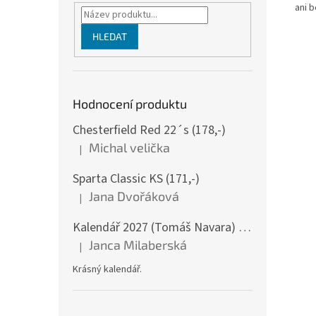
ani 
HLEDAT
Hodnocení produktu
Chesterfield Red 22´s (178,-)
Michal velička
|
Hodnocení produktu je 5 z 5 hvězdiček.
Sparta Classic KS (171,-)
Jana Dvořáková
|
Hodnocení produktu je 5 z 5 hvězdiček.
Kalendář 2027 (Tomáš Navara) - Šumava v srdci mém - nástěnný
Janca Milaberská
|
Hodnocení produktu je 5 z 5 hvězdiček.
Krásný kalendář.