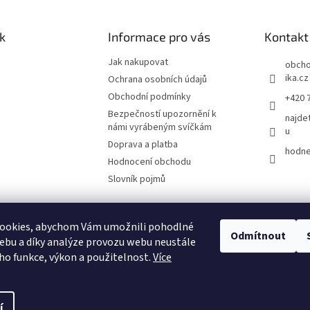
k
Informace pro vás
Kontakt
Jak nakupovat
obch
ika.cz
Ochrana osobních údajů
Obchodní podmínky
+420 
Bezpečností upozornění k
najde
námi vyrábeným svíčkám
u
Doprava a platba
hodne
Hodnocení obchodu
Slovník pojmů
ookies, abychom Vám umožnili pohodlné
Odmítnout
ebu a díky analýze provozu webu neustále
eho funkce, výkon a použitelnost.
Více
vyhrazena.
Upravit nastavení cookies
í