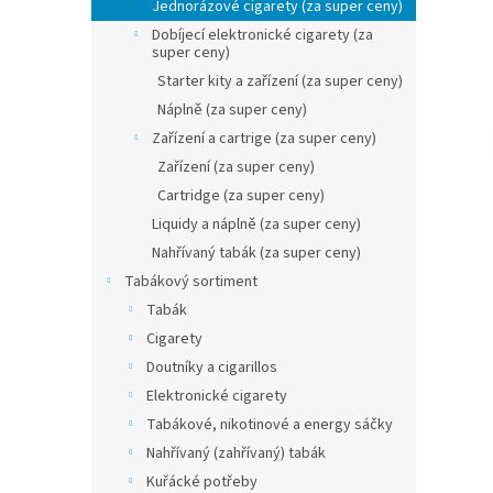
n
Jednorázové cigarety (za super ceny)
e
Dobíjecí elektronické cigarety (za
l
super ceny)
Starter kity a zařízení (za super ceny)
Náplně (za super ceny)
Zařízení a cartrige (za super ceny)
Zařízení (za super ceny)
Cartridge (za super ceny)
Liquidy a náplně (za super ceny)
Nahřívaný tabák (za super ceny)
Tabákový sortiment
Tabák
Cigarety
Doutníky a cigarillos
Elektronické cigarety
Tabákové, nikotinové a energy sáčky
Nahřívaný (zahřívaný) tabák
Kuřácké potřeby