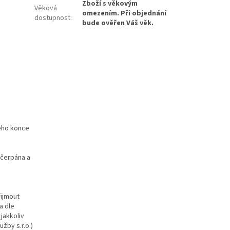
Zboží s věkovým
Věková
omezením. Při objednání
dostupnost
:
bude ověřen Váš věk.
lého konce
yčerpána a
řijmout
a dle
jakkoliv
užby s.r.o.)