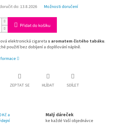
oručit do:
13.8.2026
Možnosti doručení
Přidat do košíku
ová elektronická cigareta
s aromatem čistého tabáku
.
é použití bez dobíjení a doplňování náplně.
informace
ZEPTAT SE
HLÍDAT
SDÍLET
Malý dáreček
0 Kč a
ýdejní
ke každé Vaší objednávce