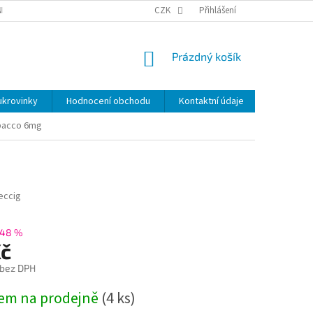
NKY
BEZPEČNOSTÍ UPOZORNĚNÍ K NÁMI VYRÁBENÝM SVÍČKÁM
CZK
Přihlášení
DOPR
NÁKUPNÍ
Prázdný košík
KOŠÍK
ukrovinky
Hodnocení obchodu
Kontaktní údaje
Značky
bacco 6mg
eccig
48 %
Kč
 bez DPH
em na prodejně
(
4 ks
)