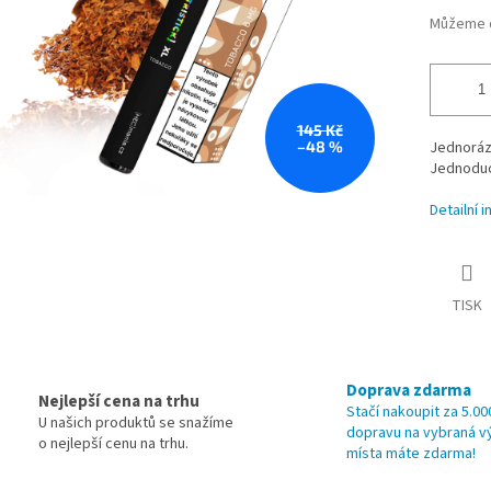
Můžeme d
145 Kč
–48 %
Jednoráz
Jednoduch
Detailní 
TISK
Doprava zdarma
Nejlepší cena na trhu
Stačí nakoupit za 5.00
U našich produktů se snažíme
dopravu na vybraná v
o nejlepší cenu na trhu.
místa máte zdarma!