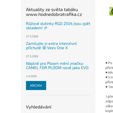
Aktuality ze světa tabáku
www.hodnedobratrafika.cz
Růžové dutinky RGD 250´s jsou zpět
skladem! 🎉
27.5.2026
Zamilujte si extra intenzivní
příchutě 🤩 Veev One X
27.5.2026
● Po
Náplně pro Ploom mění značku:
CAMEL FOR PLOOM nově jako EVO
příst
● In
1.4.2026
● V 
příst
ARCHIV
● Te
I př
odpo
záko
Vyhledávání
kopí