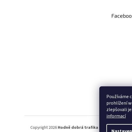
a
t
Faceboo
í
Používáme c
prohlížení w
zlepšovali j
informací
Copyright 2026
Hodně dobrá trafika ®
. Všechna práva 
Nastaven