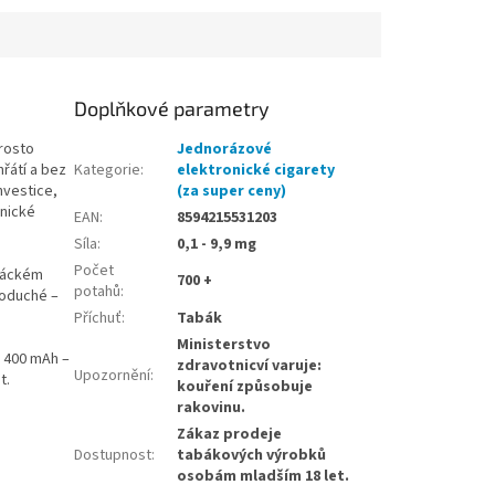
Doplňkové parametry
prosto
Jednorázové
řátí a bez
Kategorie
:
elektronické cigarety
investice,
(za super ceny)
onické
EAN
:
8594215531203
Síla
:
0,1 - 9,9 mg
Počet
uřáckém
700 +
potahů
:
noduché –
Příchuť
:
Tabák
Ministerstvo
 400 mAh –
zdravotnicví varuje:
Upozornění
:
t.
kouření způsobuje
rakovinu.
Zákaz prodeje
Dostupnost
:
tabákových výrobků
osobám mladším 18 let.