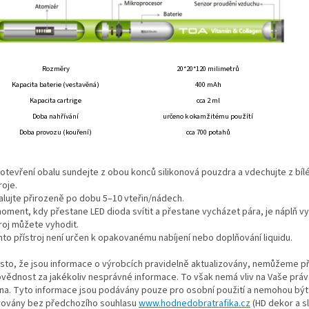
Rozměry
20*20*120 milimetrů
Kapacita baterie (vestavěná)
400 mAh
Kapacita cartrige
cca 2 ml
Doba nahřívání
určeno k okamžitému použítí
Doba provozu (kouření)
cca 700 potahů
 otevření obalu sundejte z obou konců silikonová pouzdra a vdechujte z bí
roje.
halujte přirozeně po dobu 5–10 vteřin/nádech.
moment, kdy přestane LED dioda svítit a přestane vycházet pára, je náplň v
roj můžete vyhodit.
nto přístroj není určen k opakovanému nabíjení nebo doplňování liquidu.
esto, že jsou informace o výrobcích pravidelně aktualizovány, nemůžeme p
vědnost za jakékoliv nesprávné informace. To však nemá vliv na Vaše práv
na. Tyto informace jsou podávány pouze pro osobní použití a nemohou být 
rovány bez předchozího souhlasu
www.hodnedobratrafika.cz
(HD dekor a sl