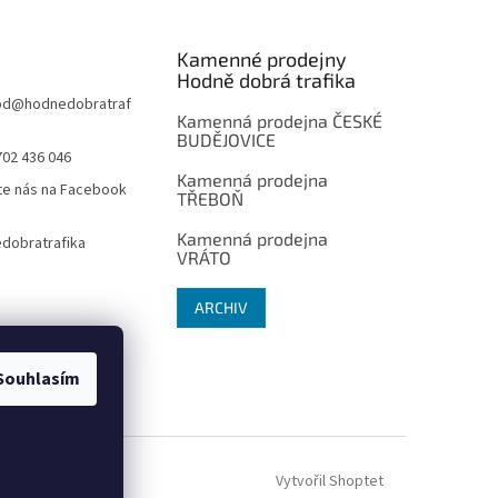
Kamenné prodejny
Hodně dobrá trafika
od
@
hodnedobratraf
Kamenná prodejna ČESKÉ
BUDĚJOVICE
702 436 046
Kamenná prodejna
te nás na Facebook
TŘEBOŇ
Kamenná prodejna
dobratrafika
VRÁTO
ARCHIV
Souhlasím
Vytvořil Shoptet