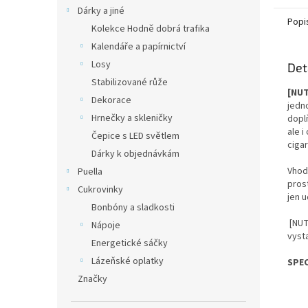
Dárky a jiné
Popi
Kolekce Hodně dobrá trafika
Kalendáře a papírnictví
Losy
Det
Stabilizované růže
[NUT
Dekorace
jedn
Hrnečky a skleničky
doplň
ale i
Čepice s LED světlem
cigar
Dárky k objednávkám
Vhod
Puella
prost
Cukrovinky
jen u
Bonbóny a sladkosti
[NUT
Nápoje
vysta
Energetické sáčky
Lázeňské oplatky
SPEC
Značky