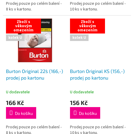
Prodej pouze po celém balení -
Prodej pouze po celém balení -
8 ks v kartonu.
10 ks v kartonu.
Zboží s
Zboží s
věkovým
věkovým
omezením
omezením
kolek U
kolek U
Burton Original 22´s (166,-)
Burton Original KS (156,-)
prodej po kartonu
prodej po kartonu
U dodavatele
U dodavatele
166 Kč
156 Kč
Do košíku
Do košíku
Prodej pouze po celém balení -
Prodej pouze po celém balení -
8 ks v kartonu.
10 ks v kartonu.