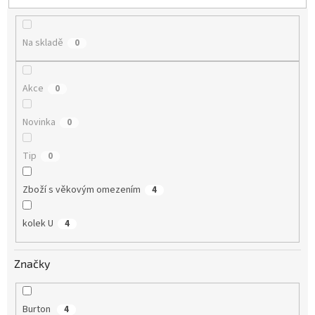
u
k
t
Na skladě
0
ů
Akce
0
Novinka
0
Tip
0
Zboží s věkovým omezením
4
kolek U
4
Značky
Burton
4