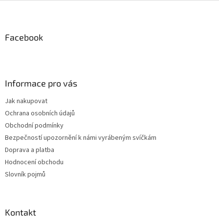
Z
á
p
a
Facebook
t
í
Informace pro vás
Jak nakupovat
Ochrana osobních údajů
Obchodní podmínky
Bezpečností upozornění k námi vyrábeným svíčkám
Doprava a platba
Hodnocení obchodu
Slovník pojmů
Kontakt