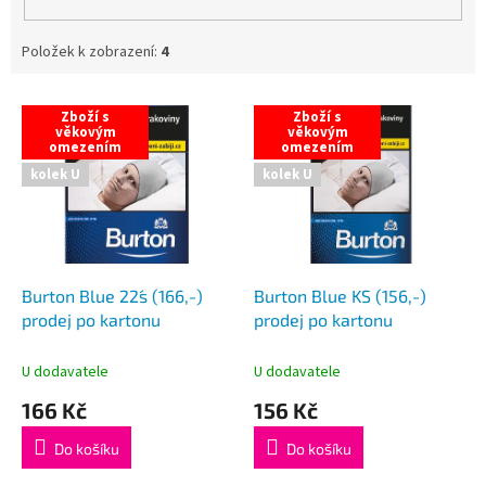
Položek k zobrazení:
4
V
Zboží s
Zboží s
ý
věkovým
věkovým
omezením
omezením
p
i
kolek U
kolek U
s
p
r
o
d
Burton Blue 22´s (166,-)
Burton Blue KS (156,-)
u
prodej po kartonu
prodej po kartonu
k
t
U dodavatele
U dodavatele
ů
166 Kč
156 Kč
Do košíku
Do košíku