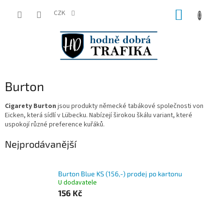
Přejít
NÁKUP
na
CZK
obsah
KOŠÍK
Burton
Cigarety Burton
jsou produkty německé tabákové společnosti von
Eicken, která sídlí v Lübecku. Nabízejí širokou škálu variant, které
uspokojí různé preference kuřáků.
Nejprodávanější
Burton Blue KS (156,-) prodej po kartonu
U dodavatele
156 Kč