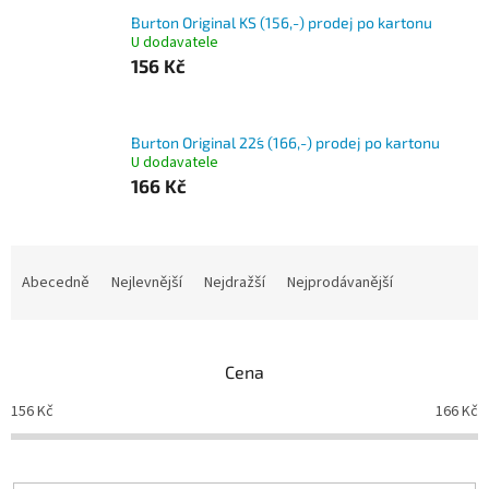
Burton Original KS (156,-) prodej po kartonu
U dodavatele
156 Kč
Burton Original 22´s (166,-) prodej po kartonu
U dodavatele
166 Kč
Ř
a
Abecedně
Nejlevnější
Nejdražší
Nejprodávanější
z
e
n
Cena
í
p
156
Kč
166
Kč
r
o
d