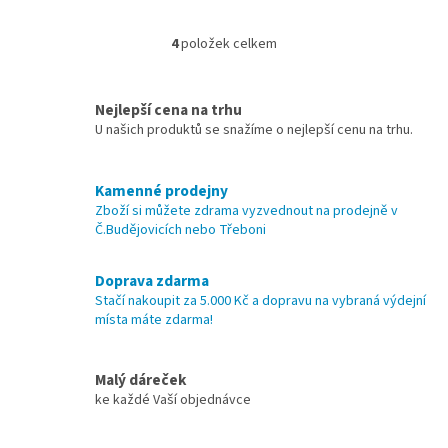
4
položek celkem
O
v
l
á
Nejlepší cena na trhu
d
U našich produktů se snažíme o nejlepší cenu na trhu.
a
c
í
Kamenné prodejny
p
Zboží si můžete zdrama vyzvednout na prodejně v
r
Č.Budějovicích nebo Třeboni
v
k
y
Doprava zdarma
v
Stačí nakoupit za 5.000 Kč a dopravu na vybraná výdejní
ý
místa máte zdarma!
p
i
s
Malý dáreček
u
ke každé Vaší objednávce