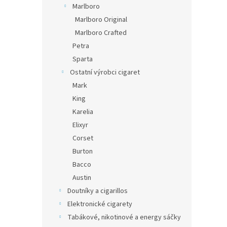
Marlboro
Marlboro Original
Marlboro Crafted
Petra
Sparta
Ostatní výrobci cigaret
Mark
King
Karelia
Elixyr
Corset
Burton
Bacco
Austin
Doutníky a cigarillos
Elektronické cigarety
Tabákové, nikotinové a energy sáčky