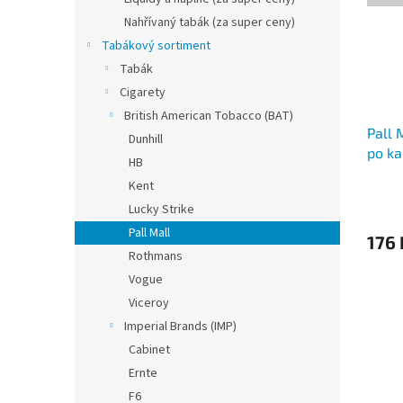
Nahřívaný tabák (za super ceny)
Tabákový sortiment
Tabák
Cigarety
British American Tobacco (BAT)
Pall 
Dunhill
po ka
HB
Kent
Lucky Strike
Pall Mall
176 
Rothmans
Vogue
Viceroy
Imperial Brands (IMP)
Cabinet
Ernte
F6