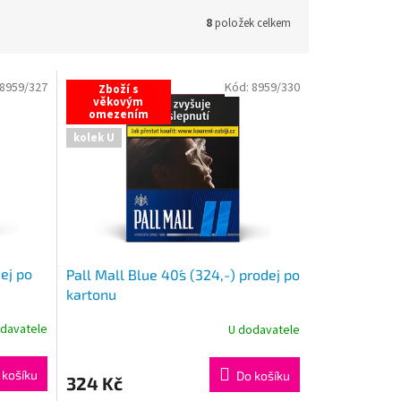
8
položek celkem
8959/327
Kód:
8959/330
Zboží s
věkovým
omezením
kolek U
dej po
Pall Mall Blue 40´s (324,-) prodej po
kartonu
davatele
U dodavatele
 košíku
Do košíku
324 Kč