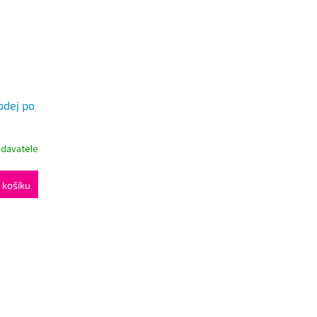
odej po
odavatele
 košíku