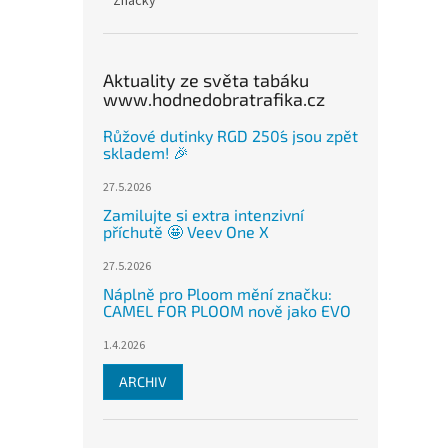
Značky
Aktuality ze světa tabáku
www.hodnedobratrafika.cz
Růžové dutinky RGD 250´s jsou zpět
skladem! 🎉
27.5.2026
Zamilujte si extra intenzivní
příchutě 🤩 Veev One X
27.5.2026
Náplně pro Ploom mění značku:
CAMEL FOR PLOOM nově jako EVO
1.4.2026
ARCHIV