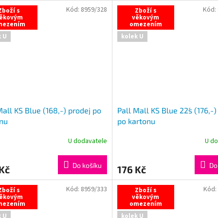
Kód:
8959/328
Kód:
Zboží s
Zboží s
ěkovým
věkovým
mezením
omezením
k U
kolek U
Mall KS Blue (168,-) prodej po
Pall Mall KS Blue 22´s (176,-)
nu
po kartonu
U dodavatele
U do
Do košíku
Do
Kč
176 Kč
Kód:
8959/333
Kód:
Zboží s
Zboží s
ěkovým
věkovým
mezením
omezením
k U
kolek U