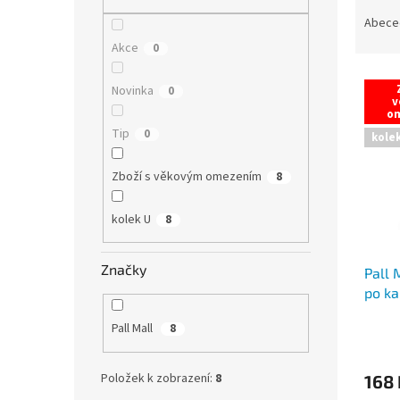
Ř
n
a
e
Abece
z
l
Akce
0
e
V
n
Novinka
0
ý
í
v
o
p
p
Tip
0
i
r
kole
s
o
p
Zboží s věkovým omezením
d
8
r
u
o
k
kolek U
8
d
t
u
ů
Značky
Pall 
k
po ka
t
ů
Pall Mall
8
Položek k zobrazení:
8
168 