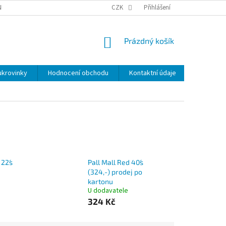
NKY
BEZPEČNOSTÍ UPOZORNĚNÍ K NÁMI VYRÁBENÝM SVÍČKÁM
CZK
Přihlášení
DOPR
NÁKUPNÍ
Prázdný košík
KOŠÍK
ukrovinky
Hodnocení obchodu
Kontaktní údaje
Značky
 22´s
Pall Mall Red 40´s
(324,-) prodej po
kartonu
U dodavatele
324 Kč