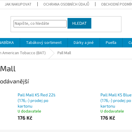
JAK NAKUPOVAT
OCHRANA OSOBNÍCH ÚDAJŮ
OBCHODNÍ PODMÍ
HLEDAT
NABÍDKA
Tabákový sortiment
Dárky a jiné
Puella
C
sh American Tobacco (BAT)
Pall Mall
 Mall
odávanější
Pall Mall KS Red 22´s
Pall Mall KS Blue
(176,-) prodej po
(176,-) prodej po
kartonu
kartonu
U dodavatele
U dodavatele
176 Kč
176 Kč