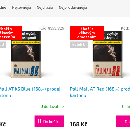
dně
Nejlevnější
Nejdražší
Nejprodávanější
Kód:
8959/326
Kód:
Zboží s
Zboží s
ěkovým
věkovým
mezením
omezením
k U
kolek U
Mall AT KS Blue (168,-) prodej
Pall Mall AT Red (168,-) pro
rtonu
kartonu
U dodavatele
U do
Do košíku
Do
Kč
168 Kč