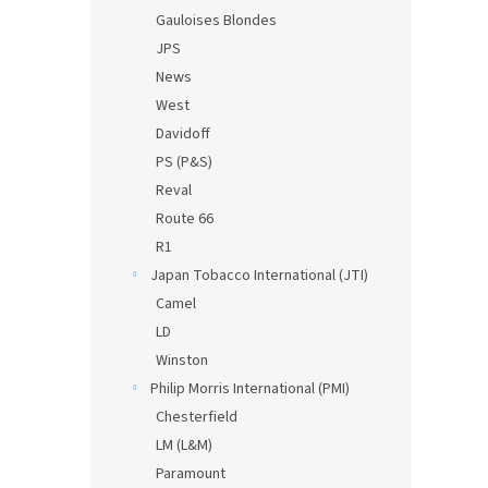
Gauloises Blondes
JPS
News
West
Davidoff
PS (P&S)
Reval
Route 66
R1
Japan Tobacco International (JTI)
Camel
LD
Winston
Philip Morris International (PMI)
Chesterfield
LM (L&M)
Paramount