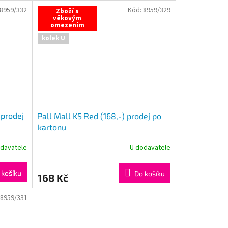
8959/332
Kód:
8959/329
Zboží s
věkovým
omezením
kolek U
 prodej
Pall Mall KS Red (168,-) prodej po
kartonu
davatele
U dodavatele
 košíku
Do košíku
168 Kč
8959/331