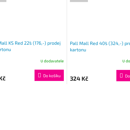
Mall KS Red 22´s (176,-) prodej
Pall Mall Red 40´s (324,-) pr
rtonu
kartonu
U dodavatele
U d
Do košíku
Do
Kč
324 Kč
O
v
l
á
d
a
c