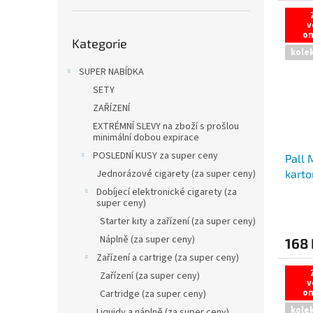
v
Přeskočit
o
Kategorie
kategorie
kole
SUPER NABÍDKA
SETY
ZAŘÍZENÍ
EXTRÉMNÍ SLEVY na zboží s prošlou
minimální dobou expirace
POSLEDNÍ KUSY za super ceny
Pall 
Jednorázové cigarety (za super ceny)
karto
Dobíjecí elektronické cigarety (za
super ceny)
Starter kity a zařízení (za super ceny)
Náplně (za super ceny)
168 
Zařízení a cartrige (za super ceny)
Zařízení (za super ceny)
v
o
Cartridge (za super ceny)
kole
Liquidy a náplně (za super ceny)