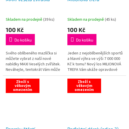
Skladem na prodejně
(
39 ks
)
Skladem na prodejně
(
45 ks
)
100 Kč
100 Kč
Do košíku
Do košíku
Svého oblíbeného mazlíčka si
Jeden z nejoblíbenějších sportů
můžete vybrat z naší nové
a hlavní výhra ve výši 7 000 000
nabídky MAXI Veselých zvířátek.
Kč k tomu? Nový los MILIONOVÁ
Neváhejte, tentokrát Vám může
TREFA Vám ukáže opravdové
přinést krásných 5 MILIONŮ!
napětí ze hry!
Zboží s
Zboží s
věkovým
věkovým
omezením
omezením
Paprsky štěstí
Perfektní dárek (edice 3)