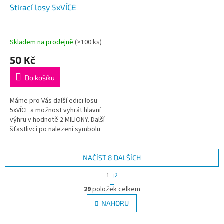
Stírací losy 5xVÍCE
Skladem na prodejně
(
>100 ks
)
50 Kč
Do košíku
Máme pro Vás další edici losu
5xVÍCE a možnost vyhrát hlavní
výhru v hodnotě 2 MILIONY. Další
šťastlivci po nalezení symbolu
5x, pětkrát násobí svou výhru
po tímto symbolem...
NAČÍST 8 DALŠÍCH
S
1
2
t
O
r
29
položek celkem
v
á
l
NAHORU
n
á
k
d
o