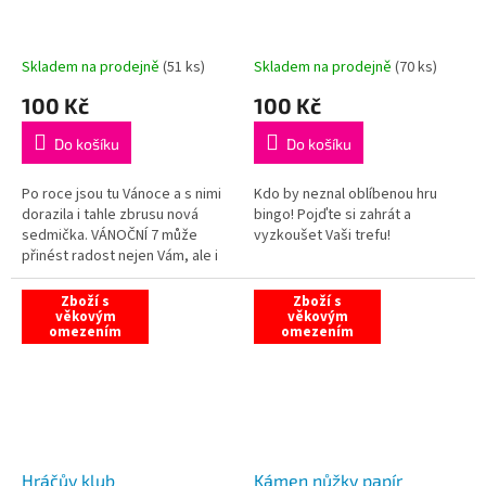
Skladem na prodejně
(
51 ks
)
Skladem na prodejně
(
70 ks
)
100 Kč
100 Kč
Do košíku
Do košíku
Po roce jsou tu Vánoce a s nimi
Kdo by neznal oblíbenou hru
dorazila i tahle zbrusu nová
bingo! Pojďte si zahrát a
sedmička. VÁNOČNÍ 7 může
vyzkoušet Vaši trefu!
přinést radost nejen Vám, ale i
Vašim blízkým. A to třeba v
podobě hlavní výhry, která činí...
Zboží s
Zboží s
věkovým
věkovým
omezením
omezením
Hráčův klub
Kámen nůžky papír