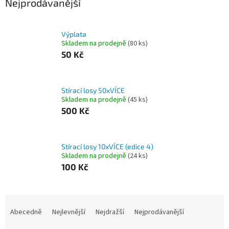
Nejprodávanější
Výplata
Skladem na prodejně
(
80 ks
)
50 Kč
Stírací losy 50xVÍCE
Skladem na prodejně
(
45 ks
)
500 Kč
Stírací losy 10xVÍCE (edice 4)
Skladem na prodejně
(
24 ks
)
100 Kč
Ř
a
Abecedně
Nejlevnější
Nejdražší
Nejprodávanější
z