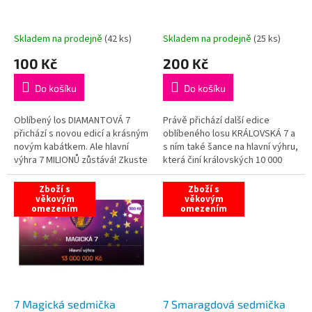
u
k
t
Skladem na prodejně
(
42 ks
)
Skladem na prodejně
(
25 ks
)
ů
100 Kč
200 Kč
Do košíku
Do košíku
Oblíbený los DIAMANTOVÁ 7
Právě přichází další edice
přichází s novou edicí a krásným
oblíbeného losu KRÁLOVSKÁ 7 a
novým kabátkem. Ale hlavní
s ním také šance na hlavní výhru,
výhra 7 MILIONŮ zůstává! Zkuste
která činí královských 10 000
své štěstí se sedmičkami!
000 Kč. Udělejte radost sobě
nebo svým blízkým.
Zboží s
Zboží s
věkovým
věkovým
omezením
omezením
7 Magická sedmička
7 Smaragdová sedmička