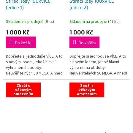
Stírací losy 100xVÍCE
Stírací losy 100xVÍCE
(edice 1)
(edice 2)
Skladem na prodejně
(
9 ks
)
Skladem na prodejně
(
47 ks
)
1 000 Kč
1 000 Kč
Do košíku
Do košíku
Dopřejte si jednoduše VÍCE. A to
Dopřejte si jednoduše VÍCE. A to
s novým losem, jehož hlavní
s novým losem, jehož hlavní
výhra nemá obdoby.
výhra nemá obdoby.
Neuvěřitelných 50 MEGA. A hned!
Neuvěřitelných 50 MEGA. A hned!
Jen u Maxy.
Jen u Maxy.
Zboží s
Zboží s
věkovým
věkovým
omezením
omezením