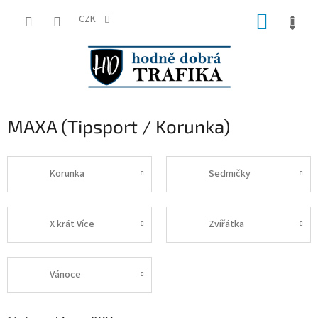
Přejít
NÁKUP
na
CZK
obsah
KOŠÍK
MAXA (Tipsport / Korunka)
Korunka
Sedmičky
X krát Více
Zvířátka
Vánoce