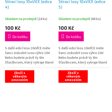
Stírací losy 10xVÍCE (edice
Stírací losy 10xVÍCE (edice
4)
5)
Skladem na prodejně
(
24 ks
)
Skladem na prodejně
(
66 ks
)
100 Kč
100 Kč
Do košíku
Do košíku
S další edicí losu 10xVÍCE máte
S další edicí losu 10xVÍCE máte
šanci znásobit svou výhru 10x!
šanci znásobit svou výhru 10x!
Nebo budete právě Vy tím
Nebo budete právě Vy tím
šťastlivcem, který vyhraje hlavní
šťastlivcem, který vyhraje hlavní
výhru, která činí krásných 5
výhru, která činí krásných 5
MILIONŮ?
MILIONŮ?
Zboží s
Zboží s
věkovým
věkovým
omezením
omezením