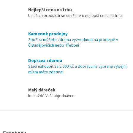
v
a
á
Nejlepší cena na trhu
c
n
í
U našich produktů se snažíme o nejlepší cenu na trhu.
í
p
r
v
Kamenné prodejny
k
Zboží si můžete zdrama vyzvednout na prodejně v
y
Č.Budějovicích nebo Třeboni
v
ý
Doprava zdarma
p
Stačí nakoupit za 5.000 Kč a dopravu na vybraná výdejní
i
místa máte zdarma!
s
u
Malý dáreček
ke každé Vaší objednávce
Z
á
p
a
Facebook