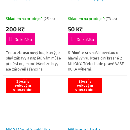
Skladem na prodejně
(
25 ks
)
Skladem na prodejně
(
73 ks
)
200 Kč
50 Kč
Do košíku
Do košíku
Tento zbrusu nový los, který je
Střihněte si s naší novinkou o
plný zábavy a napětí, Vám může
hlavní výhru, která činí krásné 2
přinést nejen potěšení ze hry,
MILIONY. Třeba bude právě VAŠE
ale zároveň i šanci na
RUKA výherní.
neuvěřitelnou hlavní výhru,
která činí snových 10 MILIONŮ!
Zboží s
Zboží s
věkovým
věkovým
omezením
omezením
MAXI Veselá zvířátka
Milionová trefa