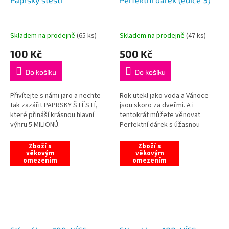
Skladem na prodejně
(
65 ks
)
Skladem na prodejně
(
47 ks
)
100 Kč
500 Kč
Do košíku
Do košíku
Přivítejte s námi jaro a nechte
Rok utekl jako voda a Vánoce
tak zazářit PAPRSKY ŠTĚSTÍ,
jsou skoro za dveřmi. A i
které přináší krásnou hlavní
tentokrát můžete věnovat
výhru 5 MILIONŮ.
Perfektní dárek s úžasnou
výhrou 7 MILIONŮ! Los můžete
také doplnit o vlastní věnování.
Zboží s
Zboží s
věkovým
Spolu s...
věkovým
omezením
omezením