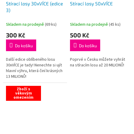
Stírací losy 30xVÍCE (edice
Stírací losy 50xVÍCE
3)
Skladem na prodejně
(
69 ks
)
Skladem na prodejně
(
45 ks
)
300 Kč
500 Kč
Do košíku
Do košíku
Další edice oblíbeného losu
Poprvé v Česku můžete vyhrát
30xVÍCE je tady! Nenechte si ujít
na stíracím losu až 20 MILIONŮ!
hlavní výhru, která činí krásných
13 MILIONŮ!
Zboží s
věkovým
omezením