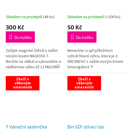
Skladem na prodejně
(
48 ks
)
Skladem na prodejně
(
>100 ks
)
300 Kč
50 Kč
Do košíku
Do košíku
Zažijte magické štěstí s naším
Nenechte si ujít příležitost
novým losem MAGICKÁ 7.
vyhrát hlavní výhru, která je 3
Nechte se zlákat a vykouzlete si
000 000 Kč s naším novým losem
nádhernou výhru až 13 MILIONŮ!
Smaragdová 7!
Zboží s
Zboží s
věkovým
věkovým
omezením
omezením
7 Vánoční sedmička
Bin GO! stírací los