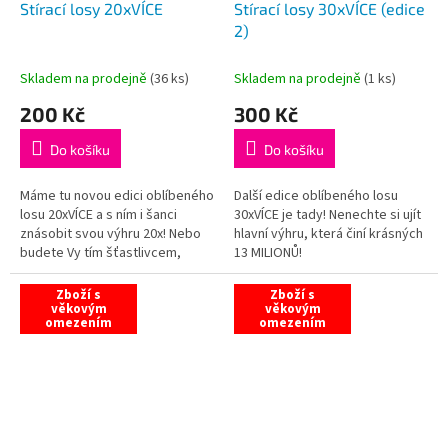
Stírací losy 20xVÍCE
Stírací losy 30xVÍCE (edice
2)
Skladem na prodejně
(
36 ks
)
Skladem na prodejně
(
1 ks
)
200 Kč
300 Kč
Do košíku
Do košíku
Máme tu novou edici oblíbeného
Další edice oblíbeného losu
losu 20xVÍCE a s ním i šanci
30xVÍCE je tady! Nenechte si ujít
znásobit svou výhru 20x! Nebo
hlavní výhru, která činí krásných
budete Vy tím šťastlivcem,
13 MILIONŮ!
který získá hlavní výhru
krásných 10 MILIONŮ?
Zboží s
Zboží s
věkovým
věkovým
omezením
omezením