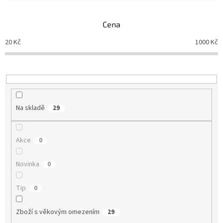
e
n
Cena
í
p
20
Kč
1000
Kč
r
o
d
u
k
t
Na skladě
29
ů
Akce
0
Novinka
0
Tip
0
Zboží s věkovým omezením
29