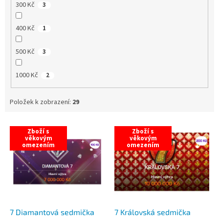
300 Kč
3
400 Kč
1
500 Kč
3
1000 Kč
2
Položek k zobrazení:
29
V
Zboží s
Zboží s
ý
věkovým
věkovým
omezením
omezením
p
i
s
p
r
o
d
7 Diamantová sedmička
7 Královská sedmička