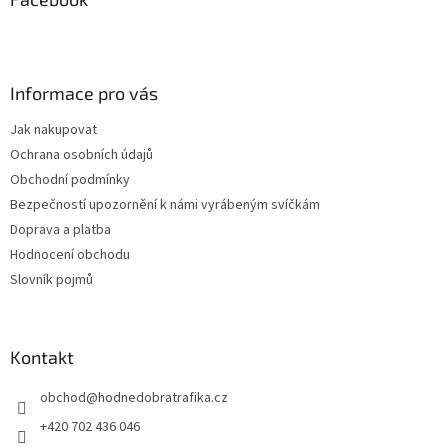
t
í
Informace pro vás
Jak nakupovat
Ochrana osobních údajů
Obchodní podmínky
Bezpečností upozornění k námi vyrábeným svíčkám
Doprava a platba
Hodnocení obchodu
Slovník pojmů
Kontakt
obchod
@
hodnedobratrafika.cz
+420 702 436 046