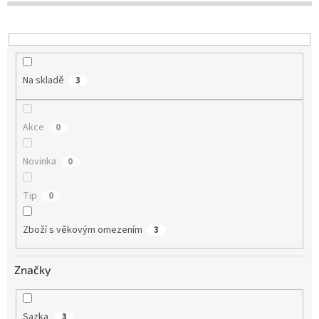
o
d
u
k
t
Na skladě
3
ů
Akce
0
Novinka
0
Tip
0
Zboží s věkovým omezením
3
Značky
Sazka
3