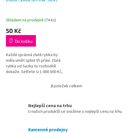
Skladem na prodejně
(
74 ks
)
50 Kč
Do košíku
Každá správná zlatá rybka by
měla umět splnit tři přání. Zlatá
rybka od Sazky to rozhodně
dokáže. Setřete si 1 000 000 Kč,
auto nebo dovolenou?
3
položek celkem
O
v
l
á
Nejlepší cena na trhu
d
U našich produktů se snažíme o nejlepší cenu na trhu.
a
c
í
Kamenné prodejny