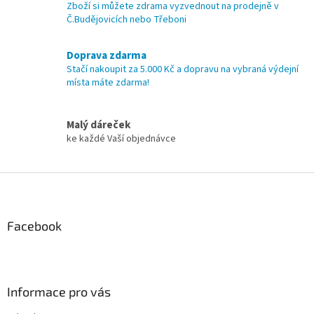
p
Zboží si můžete zdrama vyzvednout na prodejně v
r
Č.Budějovicích nebo Třeboni
v
k
y
Doprava zdarma
v
Stačí nakoupit za 5.000 Kč a dopravu na vybraná výdejní
ý
místa máte zdarma!
p
i
s
Malý dáreček
u
ke každé Vaší objednávce
Z
á
p
a
Facebook
t
í
Informace pro vás