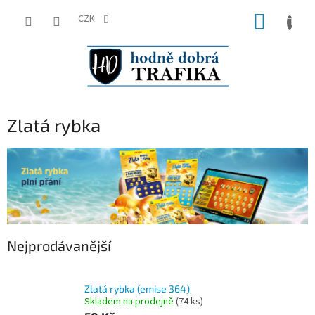
Přejít
NÁKUP
na
CZK
obsah
KOŠÍK
Zlatá rybka
Nejprodávanější
Zlatá rybka (emise 364)
Skladem na prodejně
(
74 ks
)