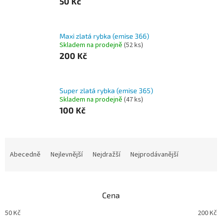
50 Kč
Maxi zlatá rybka (emise 366)
Skladem na prodejně
(
52 ks
)
200 Kč
Super zlatá rybka (emise 365)
Skladem na prodejně
(
47 ks
)
100 Kč
Ř
a
Abecedně
Nejlevnější
Nejdražší
Nejprodávanější
z
e
n
Cena
í
p
50
Kč
200
Kč
r