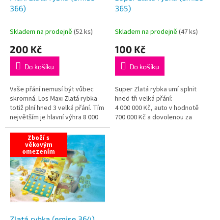
u
366)
365)
k
t
Skladem na prodejně
(
52 ks
)
Skladem na prodejně
(
47 ks
)
ů
200 Kč
100 Kč
Do košíku
Do košíku
Vaše přání nemusí být vůbec
Super Zlatá rybka umí splnit
skromná. Los Maxi Zlatá rybka
hned tři velká přání:
totiž plní hned 3 velká přání. Tím
4 000 000 Kč, auto v hodnotě
největším je hlavní výhra 8 000
700 000 Kč a dovolenou za
000 Kč, k tomu dvě hodnotné
200 000 Kč dle vlastního
věcné výhry – auto dle...
výběru....
Zboží s
věkovým
omezením
Zlatá rybka (emise 364)