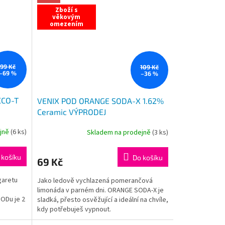
Zboží s
věkovým
omezením
99 Kč
109 Kč
–69 %
–36 %
CCO-T
VENIX POD ORANGE SODA-X 1.62%
Ceramic VÝPRODEJ
ejně
(
6 ks
)
Skladem na prodejně
(
3 ks
)
 košíku
Do košíku
69 Kč
garetu
Jako ledově vychlazená pomerančová
limonáda v parném dni. ORANGE SODA-X je
PODu je 2
sladká, přesto osvěžující a ideální na chvíle,
kdy potřebuješ vypnout.