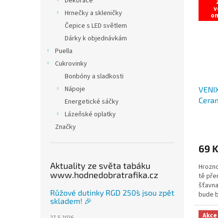
Dekorace
v
Hrnečky a skleničky
o
Čepice s LED světlem
Dárky k objednávkám
Puella
Cukrovinky
Bonbóny a sladkosti
Nápoje
VENI
Cera
Energetické sáčky
Lázeňské oplatky
Značky
69 
Aktuality ze světa tabáku
Hrozno
www.hodnedobratrafika.cz
tě pře
šťavna
Růžové dutinky RGD 250´s jsou zpět
bude b
skladem! 🎉
technol
Akce
27.5.2026