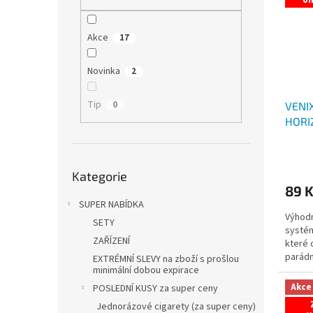
i
r
n
s
o
e
p
d
l
Akce
17
r
u
o
k
Novinka
2
d
t
u
ů
Tip
0
VENIX
k
HORI
t
VÝPR
ů
Přeskočit
Kategorie
kategorie
89 
SUPER NABÍDKA
Výhodn
SETY
systé
ZAŘÍZENÍ
které 
parádn
EXTRÉMNÍ SLEVY na zboží s prošlou
minimální dobou expirace
Akce
POSLEDNÍ KUSY za super ceny
Jednorázové cigarety (za super ceny)