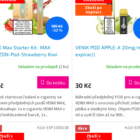
Zboží po
expiraci
189 Kč
–52 %
 Max Starter Kit- MAX
VENIX POD APPLE-X 20mg/m
ZON-Pod-Strawberry Kiwi
expiraci)
ODEJ
Skladem na prodejně
(
2 ks
)
Skladem na prod
Do košíku
Do
Kč
30 Kč
é startovací balení e-cigarety se
Náhradní předplněný POD pro e-ci
mem předplněných podů VENIX MAX,
VENIX MAX s ovocnou příchutí zele
obsahuje: 1x e-cigaretu VENIX MAX v
jablka a sladkými tóny. Objem PODu
í hnědozelené barvě, 1x...
ml a vydrží Vám až na 900...
Kód:
EXP1000108
Kód:
EX
Akce
Zboží s
Zboží s