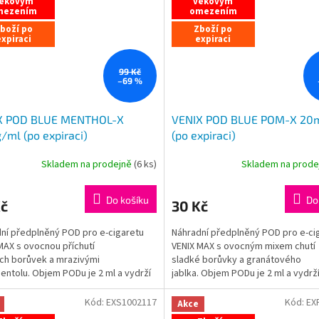
ěkovým
věkovým
mezením
omezením
boží po
Zboží po
xpiraci
expiraci
99 Kč
–69 %
X POD BLUE MENTHOL-X
VENIX POD BLUE POM-X 20
ml (po expiraci)
(po expiraci)
Skladem na prodejně
(
6 ks
)
Skladem na prod
Do košíku
Do
Kč
30 Kč
ní předplněný POD pro e-cigaretu
Náhradní předplněný POD pro e-ci
MAX s ovocnou příchutí
VENIX MAX s ovocným mixem chutí
ch borůvek a mrazivými
sladké borůvky a granátového
entolu. Objem PODu je 2 ml a vydrží
jablka. Objem PODu je 2 ml a vydrž
..
až...
Kód:
EXS1002117
Kód:
EX
Akce