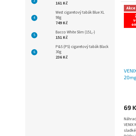
zamiluj
161 Kč
Akce
West cigaretový tabák Blue XL
98g
v
749 Kč
o
Bacco White Slim (151,-)
151 Kč
P&S (PS) cigaretový tabák Black
30g
236 Kč
VENI
20mg
69 
Náhrad
VENIX 
sladké