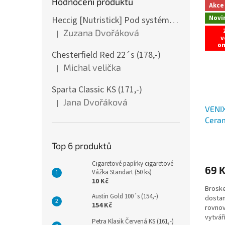
Hodnocení produktu
Akce
Novi
Heccig [Nutristick] Pod systém DV2 - F bull
Zuzana Dvořáková
|
Hodnocení produktu je 5 z 5 hvězdiček.
v
o
Chesterfield Red 22´s (178,-)
Michal velička
|
Hodnocení produktu je 5 z 5 hvězdiček.
Sparta Classic KS (171,-)
Jana Dvořáková
|
Hodnocení produktu je 5 z 5 hvězdiček.
VENI
Cera
Top 6 produktů
Cigaretové papírky cigaretové
69 
Vážka Standart (50 ks)
10 Kč
Broske
Austin Gold 100´s (154,-)
dostan
154 Kč
rovnov
vytvář
Petra Klasik Červená KS (161,-)