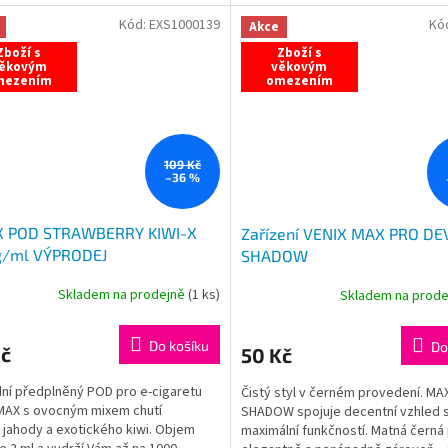
eš....
Kód:
EXS1000139
Kó
Akce
Zboží s
Zboží s
ěkovým
věkovým
mezením
omezením
109 Kč
–36 %
X POD STRAWBERRY KIWI-X
Zařízení VENIX MAX PRO DE
/ml VÝPRODEJ
SHADOW
Skladem na prodejně
(
1 ks
)
Skladem na prod
Do košíku
Do
Kč
50 Kč
ní předplněný POD pro e-cigaretu
Čistý styl v černém provedení. M
MAX s ovocným mixem chutí
SHADOW spojuje decentní vzhled 
 jahody a exotického kiwi. Objem
maximální funkčností. Matná černá