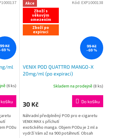
P1000137
Kód:
EXP1000138
Akce
Zboží s
věkovým
omezením
Zboží po
expiraci
99 Kč
99 Kč
–69 %
–69 %
mg/ml
VENIX POD QUATTRO MANGO-X
20mg/ml (po expiraci)
ejně
(
6 ks
)
Skladem na prodejně
(
8 ks
)
 košíku
Do košíku
30 Kč
garetu
Náhradní předplněný POD pro e-cigaretu
utí
VENIX MAX s příchutí
jem PODu
exotického manga. Objem PODu je 2 ml a
vydrží Vám až na 900 potáhnutí. Obsah