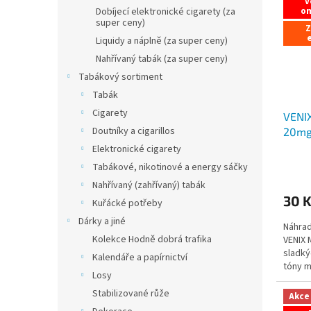
v
o
Dobíjecí elektronické cigarety (za
super ceny)
Z
e
Liquidy a náplně (za super ceny)
Nahřívaný tabák (za super ceny)
Tabákový sortiment
Tabák
Cigarety
VENI
Doutníky a cigarillos
20mg/
Elektronické cigarety
Tabákové, nikotinové a energy sáčky
Nahřívaný (zahřívaný) tabák
30 
Kuřácké potřeby
Dárky a jiné
Náhrad
Kolekce Hodně dobrá trafika
VENIX 
sladký
Kalendáře a papírnictví
tóny m
Losy
Vám až.
Stabilizované růže
Akce