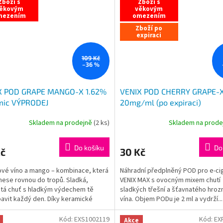
Zboží s
Zboží s
ěkovým
věkovým
mezením
omezením
Zboží po
expiraci
109 Kč
–36 %
X POD GRAPE MANGO-X 1.62%
VENIX POD CHERRY GRAPE-
mic VÝPRODEJ
20mg/ml (po expiraci)
Skladem na prodejně
(
2 ks
)
Skladem na prod
Do košíku
Do
Kč
30 Kč
vé víno a mango – kombinace, která
Náhradní předplněný POD pro e-ci
nese rovnou do tropů. Sladká,
VENIX MAX s ovocným mixem chutí
tá chuť s hladkým výdechem tě
sladkých třešní a šťavnatého hro
avit každý den. Díky keramické
vína. Objem PODu je 2 ml a vydrží...
ogii si užiješ plné...
Kód:
EXS1002119
Kód:
EX
Akce