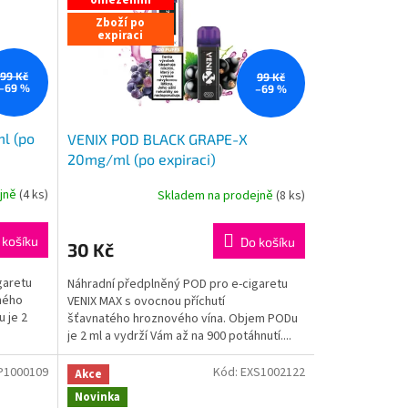
Zboží po
expiraci
99 Kč
99 Kč
–69 %
–69 %
l (po
VENIX POD BLACK GRAPE-X
20mg/ml (po expiraci)
ejně
(
4 ks
)
Skladem na prodejně
(
8 ks
)
 košíku
Do košíku
30 Kč
garetu
Náhradní předplněný POD pro e-cigaretu
ného
VENIX MAX s ovocnou příchutí
 je 2
šťavnatého hroznového vína. Objem PODu
je 2 ml a vydrží Vám až na 900 potáhnutí....
P1000109
Kód:
EXS1002122
Akce
Novinka