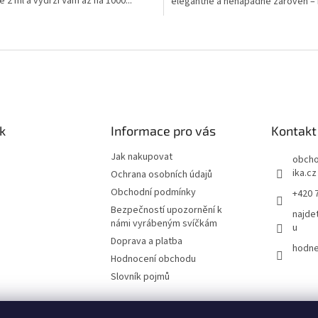
e 2 ml a vydrží Vám až na 1000...
elegantně a nenápadně zároveň – 
volba pro každou...
O
v
l
á
d
a
c
í
k
Informace pro vás
Kontakt
p
r
Jak nakupovat
obch
v
ika.cz
Ochrana osobních údajů
k
Obchodní podmínky
+420 
y
v
Bezpečností upozornění k
najde
ý
námi vyrábeným svíčkám
u
p
Doprava a platba
hodne
i
Hodnocení obchodu
s
u
Slovník pojmů