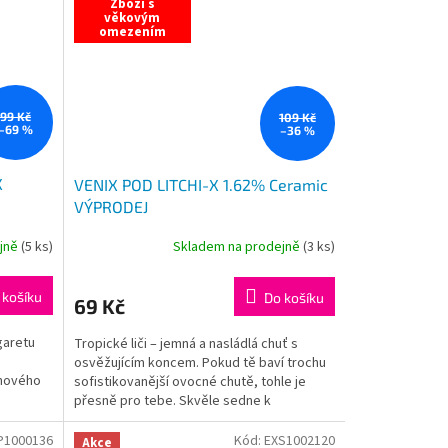
Zboží s
věkovým
omezením
99 Kč
109 Kč
–69 %
–36 %
X
VENIX POD LITCHI-X 1.62% Ceramic
VÝPRODEJ
ejně
(
5 ks
)
Skladem na prodejně
(
3 ks
)
 košíku
Do košíku
69 Kč
garetu
Tropické liči – jemná a nasládlá chuť s
osvěžujícím koncem. Pokud tě baví trochu
znového
sofistikovanější ovocné chutě, tohle je
přesně pro tebe. Skvěle sedne k
pohodovému vapování.
P1000136
Kód:
EXS1002120
Akce