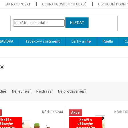
JAK NAKUPOVAT
OCHRANA OSOBNÍCH ÚDAJŮ
OBCHODNÍ PODMÍ
HLEDAT
NABÍDKA
Tabákový sortiment
Dárky a jiné
Puella
C
ix
dně
Nejlevnější
Nejdražší
Nejprodávanější
Kód:
EXS244
Kód:
EX
Akce
Zboží s
Zboží s
ěkovým
věkovým
mezením
omezením