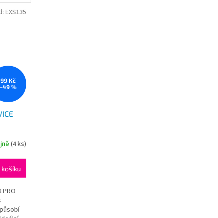
nikotinu...
d:
EXS135
99 Kč
–49 %
VICE
ejně
(
4 ks
)
 košíku
AX PRO
s
 působí