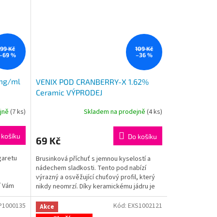
99 Kč
109 Kč
–69 %
–36 %
mg/ml
VENIX POD CRANBERRY-X 1.62%
Ceramic VÝPRODEJ
ejně
(
7 ks
)
Skladem na prodejně
(
4 ks
)
 košíku
Do košíku
69 Kč
garetu
Brusinková příchuť s jemnou kyselostí a
nádechem sladkosti. Tento pod nabízí
výrazný a osvěžující chuťový profil, který
í Vám
nikdy neomrzí. Díky keramickému jádru je
chuť čistá a...
P1000135
Kód:
EXS1002121
Akce