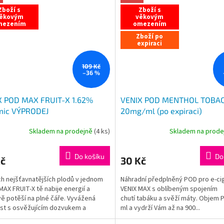
Zboží s
Zboží s
ěkovým
věkovým
mezením
omezením
Zboží po
expiraci
109 Kč
–36 %
X POD MAX FRUIT-X 1.62%
VENIX POD MENTHOL TOBA
mic VÝPRODEJ
20mg/ml (po expiraci)
Skladem na prodejně
(
4 ks
)
Skladem na prod
Do košíku
Do
Kč
30 Kč
ch nejšťavnatějších plodů v jednom
Náhradní předplněný POD pro e-ci
MAX FRUIT-X tě nabije energií a
VENIX MAX s oblíbeným spojením
ě potěší na plné čáře. Vyvážená
chutí tabáku a svěží máty. Objem 
st s osvěžujícím dozvukem a
ml a vydrží Vám až na 900...
ě věrný chuťový...