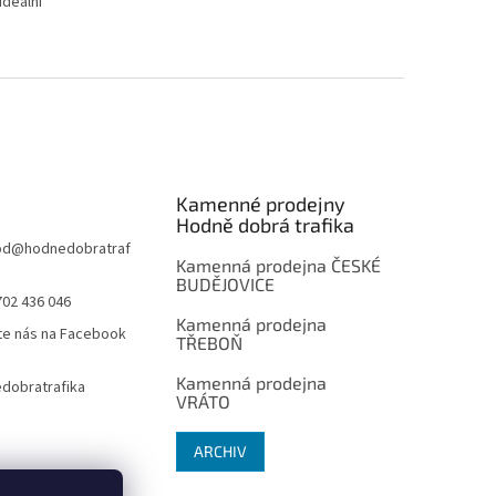
ideální
Kamenné prodejny
Hodně dobrá trafika
od
@
hodnedobratraf
Kamenná prodejna ČESKÉ
BUDĚJOVICE
702 436 046
Kamenná prodejna
te nás na Facebook
TŘEBOŇ
Kamenná prodejna
dobratrafika
VRÁTO
ARCHIV