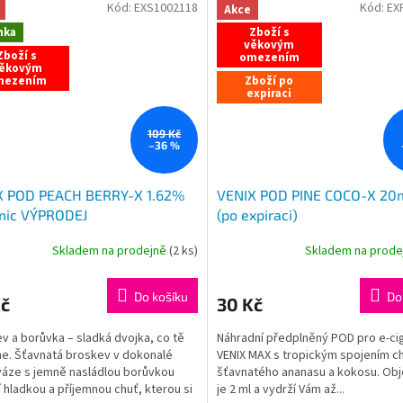
Kód:
EXS1002118
Kód:
EX
Akce
nka
Zboží s
věkovým
Zboží s
omezením
ěkovým
mezením
Zboží po
expiraci
109 Kč
–36 %
X POD PEACH BERRY-X 1.62%
VENIX POD PINE COCO-X 20
mic VÝPRODEJ
(po expiraci)
Skladem na prodejně
(
2 ks
)
Skladem na prod
Do košíku
Do
Kč
30 Kč
v a borůvka – sladká dvojka, co tě
Náhradní předplněný POD pro e-ci
e. Šťavnatá broskev v dokonalé
VENIX MAX s tropickým spojením ch
áze s jemně nasládlou borůvkou
šťavnatého ananasu a kokosu. Ob
í hladkou a příjemnou chuť, kterou si
je 2 ml a vydrží Vám až...