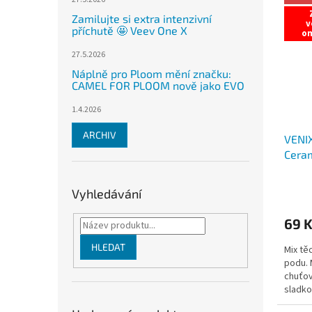
Zamilujte si extra intenzivní
v
příchutě 🤩 Veev One X
o
27.5.2026
Náplně pro Ploom mění značku:
CAMEL FOR PLOOM nově jako EVO
1.4.2026
ARCHIV
VENI
Cera
Vyhledávání
69 
HLEDAT
Mix tě
podu. 
chuťov
sladko
parádn