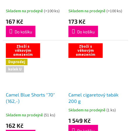
Skladem na prodejně
(
>100 ks
)
Skladem na prodejně
(
>100 ks
)
167 Kč
173 Kč
Do košíku
Do košíku
Zboží s
Zboží s
věkovým
věkovým
omezením
omezením
Doprodej
kolek U
Camel Blue Shorts "70"
Camel cigaretový tabák
(162,-)
200 g
Skladem na prodejně
(
1 ks
)
Průměrné
Skladem na prodejně
(
51 ks
)
hodnocení
1 549 Kč
produktu
162 Kč
je
Do košíku