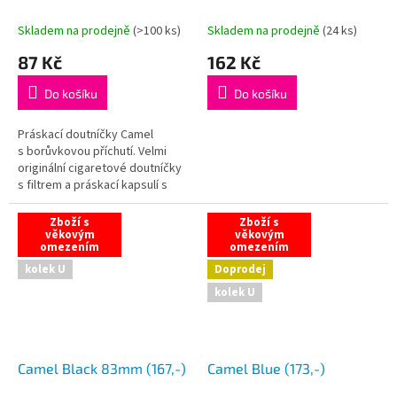
Skladem na prodejně
(
>100 ks
)
Skladem na prodejně
(
24 ks
)
87 Kč
162 Kč
Do košíku
Do košíku
Práskací doutníčky Camel
s borůvkovou příchutí. Velmi
originální cigaretové doutníčky
s filtrem a práskací kapsulí s
borůvkovou příchutí.
Zboží s
Zboží s
věkovým
věkovým
omezením
omezením
kolek U
Doprodej
kolek U
Camel Black 83mm (167,-)
Camel Blue (173,-)