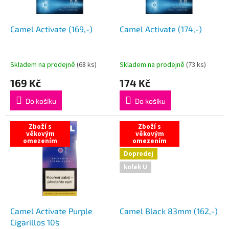
r
u
o
k
d
t
Camel Activate (169,-)
Camel Activate (174,-)
u
ů
k
t
Skladem na prodejně
(
68 ks
)
Skladem na prodejně
(
73 ks
)
ů
169 Kč
174 Kč
Do košíku
Do košíku
Zboží s
Zboží s
věkovým
věkovým
omezením
omezením
Doprodej
kolek U
Camel Activate Purple
Camel Black 83mm (162,-)
Cigarillos 10´s