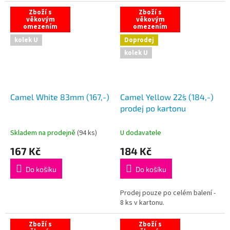
Zboží s
Zboží s
věkovým
věkovým
omezením
omezením
kolek U
Doprodej
kolek U
Camel White 83mm (167,-)
Camel Yellow 22´s (184,-)
prodej po kartonu
Skladem na prodejně
(
94 ks
)
U dodavatele
167 Kč
184 Kč
Do košíku
Do košíku
Prodej pouze po celém balení -
8 ks v kartonu.
Zboží s
Zboží s