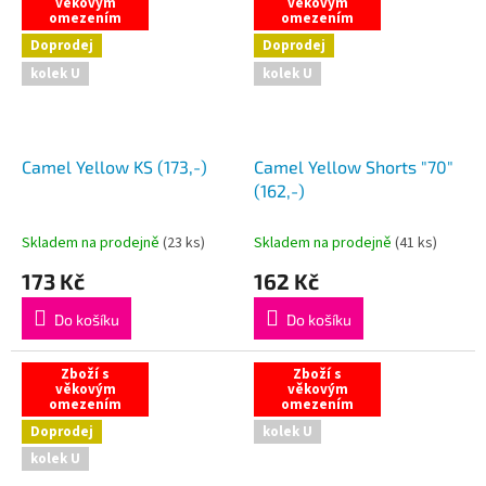
věkovým
věkovým
omezením
omezením
Doprodej
Doprodej
kolek U
kolek U
Camel Yellow KS (173,-)
Camel Yellow Shorts "70"
(162,-)
Skladem na prodejně
(
23 ks
)
Skladem na prodejně
(
41 ks
)
173 Kč
162 Kč
Do košíku
Do košíku
Zboží s
Zboží s
věkovým
věkovým
omezením
omezením
Doprodej
kolek U
kolek U