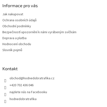
v
Informace pro vás
k
y
Jak nakupovat
v
Ochrana osobních údajů
ý
p
Obchodní podmínky
i
Bezpečností upozornění k námi vyrábeným svíčkám
s
Doprava a platba
u
Hodnocení obchodu
Slovník pojmů
Kontakt
obchod
@
hodnedobratrafika.cz
+420 702 436 046
najdete nás na Facebooku
hodnedobratrafika