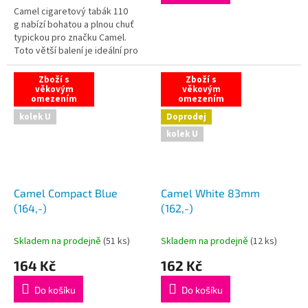
5
Camel cigaretový tabák 110
hvězdiček.
g nabízí bohatou a plnou chuť
typickou pro značku Camel.
Toto větší balení je ideální pro
kuřáky, kteří hledají kvalitní
tabák pro ruční balení...
Zboží s
Zboží s
věkovým
věkovým
omezením
omezením
kolek U
Doprodej
kolek U
Camel Compact Blue
Camel White 83mm
(164,-)
(162,-)
Skladem na prodejně
(
51 ks
)
Skladem na prodejně
(
12 ks
)
164 Kč
162 Kč
Do košíku
Do košíku