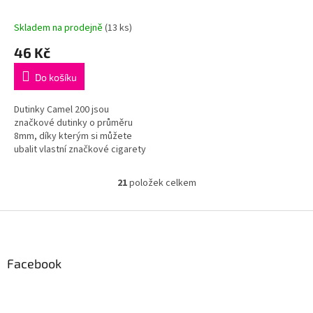
Skladem na prodejně
(
13 ks
)
46 Kč
Do košíku
Dutinky Camel 200 jsou
značkové dutinky o průměru
8mm, díky kterým si můžete
ubalit vlastní značkové cigarety
za významně nižší cenu.
21
položek celkem
O
v
l
Z
á
á
d
p
a
a
Facebook
c
t
í
í
p
r