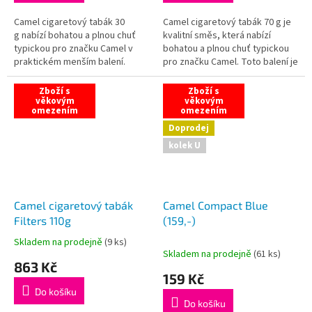
z
z
5
5
Camel cigaretový tabák 30
Camel cigaretový tabák 70 g je
hvězdiček.
hvězdiček.
g nabízí bohatou a plnou chuť
kvalitní směs, která nabízí
typickou pro značku Camel v
bohatou a plnou chuť typickou
praktickém menším balení.
pro značku Camel. Toto balení je
Ideální pro ruční balení cigaret,
ideální pro kuřáky, kteří hledají
tento tabák přináší vyvážený...
vyvážený kouřový...
Zboží s
Zboží s
věkovým
věkovým
omezením
omezením
Doprodej
kolek U
Camel cigaretový tabák
Camel Compact Blue
Filters 110g
(159,-)
Skladem na prodejně
(
9 ks
)
Průměrné
Skladem na prodejně
(
61 ks
)
hodnocení
863 Kč
produktu
159 Kč
je
Do košíku
5,0
Do košíku
z