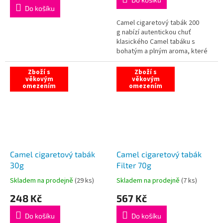
5,0
Do košíku
z
5
Camel cigaretový tabák 200
hvězdiček.
g nabízí autentickou chuť
klasického Camel tabáku s
bohatým a plným aroma, které
uspokojí každého milovníka
výrazného tabáku. Tento tabák
Zboží s
Zboží s
věkovým
je...
věkovým
omezením
omezením
Camel cigaretový tabák
Camel cigaretový tabák
30g
Filter 70g
Skladem na prodejně
(
29 ks
)
Skladem na prodejně
(
7 ks
)
Průměrné
Průměrné
hodnocení
hodnocení
248 Kč
567 Kč
produktu
produktu
je
je
Do košíku
Do košíku
5,0
5,0