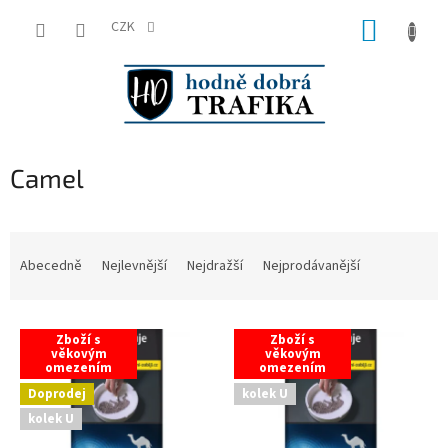
Přejít
NÁKUP
na
CZK
obsah
KOŠÍK
Camel
Ř
a
Abecedně
Nejlevnější
Nejdražší
Nejprodávanější
z
e
V
n
Zboží s
Zboží s
ý
í
věkovým
věkovým
omezením
omezením
p
p
i
r
Doprodej
kolek U
s
o
kolek U
p
d