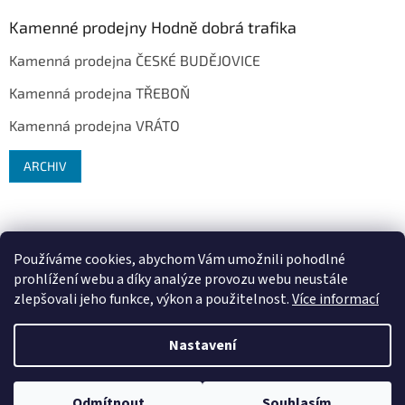
Kamenné prodejny Hodně dobrá trafika
Kamenná prodejna ČESKÉ BUDĚJOVICE
Kamenná prodejna TŘEBOŇ
Kamenná prodejna VRÁTO
ARCHIV
Používáme cookies, abychom Vám umožnili pohodlné
prohlížení webu a díky analýze provozu webu neustále
zlepšovali jeho funkce, výkon a použitelnost.
Více informací
Vytvořil Shoptet
Nastavení
Copyright 2026
Hodně dobrá trafika ®
. Všechna práva vyhrazena.
Upravit nastavení cookies
Odmítnout
Souhlasím