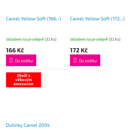
Camel Yellow Soft (166,-)
Camel Yellow Soft (172,-)
Skladem na prodejně
(
32 ks
)
Skladem na prodejně
(
52 ks
)
166 Kč
172 Kč
Do košíku
Do košíku
Zboží s
věkovým
omezením
Dutinky Camel 200´s