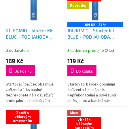
s
Doprodej
p
r
o
189 Kč
–37 %
d
JDI ROMIO - Starter Kit
JDI ROMIO - Starter Kit
u
BLUE + POD JAHODA
BLUE + POD JAHODA
k
BANÁN
BANÁN VÝPRODEJ
t
U dodavatele
Skladem na prodejně
(
2 ks
)
ů
189 Kč
119 Kč
Do košíku
Do košíku
Startovací balíček obsahuje
Startovací balíček obsahuje
zařízení a 1 ks náplně.
zařízení a 1 ks náplně.
Nepřekonatelná a osvěžující
Nepřekonatelná a osvěžující
směs jahod a banánů vám
směs jahod a banánů vám
doslova roztančí chuťové
doslova roztančí chuťové
pohárky.
pohárky.
Zboží s
Akce
věkovým
Zboží s
omezením
věkovým
omezením