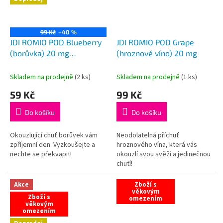
99 Kč
–40 %
JDI ROMIO POD Blueberry
JDI ROMIO POD Grape
(borůvka) 20 mg
(hroznové víno) 20 mg
VÝPRODEJ
Skladem na prodejně
(
2 ks
)
Skladem na prodejně
(
1 ks
)
59 Kč
99 Kč
Do košíku
Do košíku
Okouzlující chuť borůvek vám
Neodolatelná příchuť
zpříjemní den. Vyzkoušejte a
hroznového vína, která vás
nechte se překvapit!
okouzlí svou svěží a jedinečnou
chutí!
Akce
Zboží s
věkovým
Zboží s
omezením
věkovým
omezením