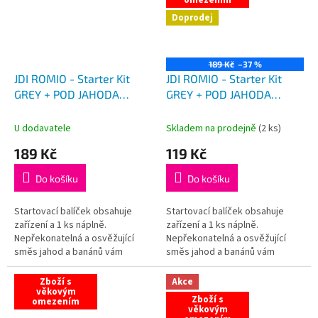
Doprodej
189 Kč
–37 %
JDI ROMIO - Starter Kit
JDI ROMIO - Starter Kit
GREY + POD JAHODA
GREY + POD JAHODA
BANÁN
BANÁN VÝPRODEJ
U dodavatele
Skladem na prodejně
(
2 ks
)
189 Kč
119 Kč
Do košíku
Do košíku
Startovací balíček obsahuje
Startovací balíček obsahuje
zařízení a 1 ks náplně.
zařízení a 1 ks náplně.
Nepřekonatelná a osvěžující
Nepřekonatelná a osvěžující
směs jahod a banánů vám
směs jahod a banánů vám
doslova roztančí chuťové
doslova roztančí chuťové
pohárky.
pohárky.
Zboží s
Akce
věkovým
Zboží s
omezením
věkovým