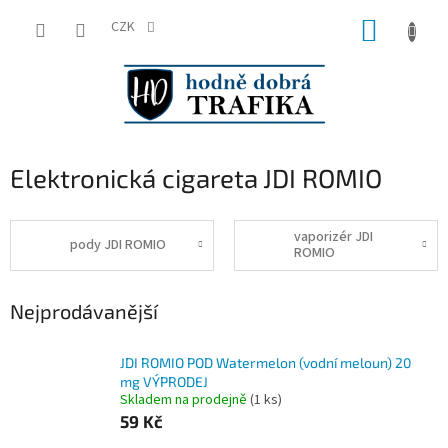
Přejít
NÁKUP
na
CZK
obsah
KOŠÍK
Elektronická cigareta JDI ROMIO
vaporizér JDI
pody JDI ROMIO
ROMIO
Nejprodávanější
JDI ROMIO POD Watermelon (vodní meloun) 20
mg VÝPRODEJ
Skladem na prodejně
(
1 ks
)
59 Kč