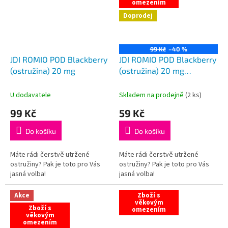
omezením
Doprodej
99 Kč
–40 %
JDI ROMIO POD Blackberry
JDI ROMIO POD Blackberry
(ostružina) 20 mg
(ostružina) 20 mg
VÝPRODEJ
U dodavatele
Skladem na prodejně
(
2 ks
)
99 Kč
59 Kč
Do košíku
Do košíku
Máte rádi čerstvě utržené
Máte rádi čerstvě utržené
ostružiny? Pak je toto pro Vás
ostružiny? Pak je toto pro Vás
jasná volba!
jasná volba!
Akce
Zboží s
věkovým
Zboží s
omezením
věkovým
omezením