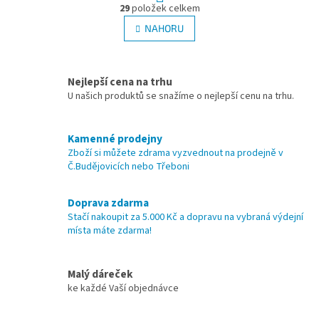
O
r
29
položek celkem
v
á
l
NAHORU
n
á
k
d
o
v
a
á
Nejlepší cena na trhu
c
n
í
U našich produktů se snažíme o nejlepší cenu na trhu.
í
p
r
v
Kamenné prodejny
k
Zboží si můžete zdrama vyzvednout na prodejně v
y
Č.Budějovicích nebo Třeboni
v
ý
Doprava zdarma
p
Stačí nakoupit za 5.000 Kč a dopravu na vybraná výdejní
i
místa máte zdarma!
s
u
Malý dáreček
ke každé Vaší objednávce