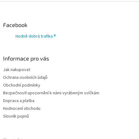
Z
á
p
a
Facebook
t
Hodně dobrá trafika ®
í
Informace pro vás
Jak nakupovat
Ochrana osobních údajů
Obchodní podmínky
Bezpečností upozornění k námi vyrábeným svíčkám
Doprava a platba
Hodnocení obchodu
Slovník pojmů