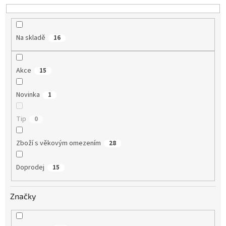
u
k
t
Na skladě
16
ů
Akce
15
Novinka
1
Tip
0
Zboží s věkovým omezením
28
Doprodej
15
Značky