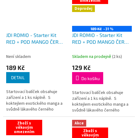
omezením
Doprodej
189 Kč
–31 %
JDI ROMIO - Starter Kit
JDI ROMIO - Starter Kit
RED + POD MANGO ČERNÝ
RED + POD MANGO ČERNÝ
RYBÍZ
RYBÍZ VÝPRODEJ
Není skladem
Skladem na prodejně
(
2 ks
)
189 Kč
129 Kč
DETAIL
Do košíku
Startovací balíček obsahuje
Startovací balíček obsahuje
zařízení a 1 ks náplně. S
zařízení a 1 ks náplně. S
koktejlem exotického manga a
koktejlem exotického manga a
svůdně lákavého černého
svůdně lákavého černého
rybízu, to je opravdu chuťový
rybízu, to je opravdu chuťový
zážitek!
zážitek!
Zboží s
Akce
věkovým
Zboží s
omezením
věkovým