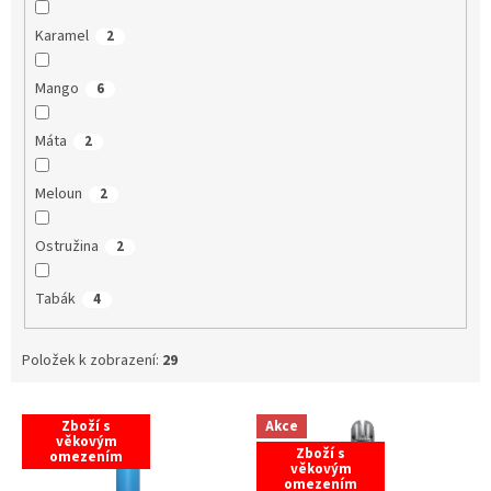
Karamel
2
Mango
6
Máta
2
Meloun
2
Ostružina
2
Tabák
4
Položek k zobrazení:
29
V
Zboží s
Akce
ý
věkovým
Zboží s
omezením
p
věkovým
i
omezením