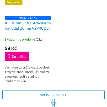
Doprodej
99 Kč
–40 %
JDI ROMIO POD Strawberry
(jahoda) 20 mg VÝPRODEJ
Skladem na prodejně
(
2 ks
)
59 Kč
Do košíku
Vychutnejte si šťavnatý polibek
zralých jahod, který vás omámí
svou jemností a sladkou
nádhernou vůní.
NAČÍST 8 DALŠÍCH
S
1
2
t