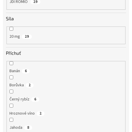
JDI ROMIO
29
Síla
20 mg
29
Příchuť
Banán
6
Borůvka
2
Černý rybíz
6
Hroznové víno
2
Jahoda
8