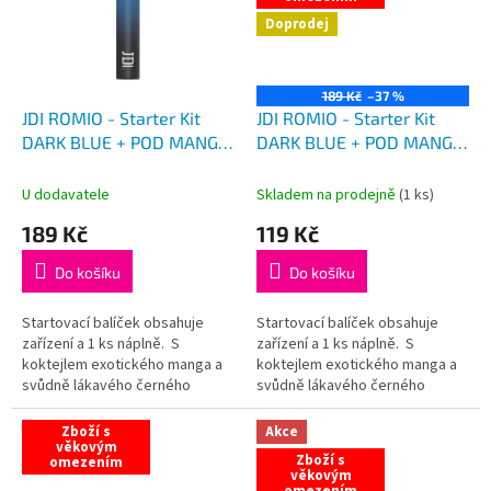
Doprodej
189 Kč
–37 %
JDI ROMIO - Starter Kit
JDI ROMIO - Starter Kit
DARK BLUE + POD MANGO
DARK BLUE + POD MANGO
ČERNÝ RYBÍZ
ČERNÝ RYBÍZ VÝPRODEJ
U dodavatele
Skladem na prodejně
(
1 ks
)
189 Kč
119 Kč
Do košíku
Do košíku
Startovací balíček obsahuje
Startovací balíček obsahuje
zařízení a 1 ks náplně. S
zařízení a 1 ks náplně. S
koktejlem exotického manga a
koktejlem exotického manga a
svůdně lákavého černého
svůdně lákavého černého
rybízu, to je opravdu chuťový
rybízu, to je opravdu chuťový
zážitek!
zážitek!
Zboží s
Akce
věkovým
Zboží s
omezením
věkovým
omezením