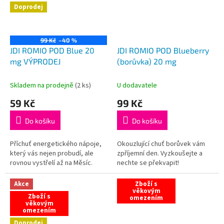
Doprodej
99 Kč
–40 %
JDI ROMIO POD Blue 20
JDI ROMIO POD Blueberry
mg VÝPRODEJ
(borůvka) 20 mg
Skladem na prodejně
(
2 ks
)
U dodavatele
59 Kč
99 Kč
Do košíku
Do košíku
Příchuť energetického nápoje,
Okouzlující chuť borůvek vám
který vás nejen probudí, ale
zpříjemní den. Vyzkoušejte a
rovnou vystřelí až na Měsíc.
nechte se překvapit!
Akce
Zboží s
věkovým
Zboží s
omezením
věkovým
omezením
Doprodej