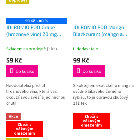
Doprodej
99 Kč
–40 %
JDI ROMIO POD Grape
JDI ROMIO POD Mango
(hroznové víno) 20 mg
Blackcurant (mango a
VÝPRODEJ
černý rybíz) 20 mg
Skladem na prodejně
(
1 ks
)
U dodavatele
59 Kč
99 Kč
Do košíku
Do košíku
Neodolatelná příchuť
S koktejlem exotického manga a
hroznového vína, která vás
svůdně lákavého černého
okouzlí svou svěží a jedinečnou
rybízu, to je opravdu chuťový
chutí!
zážitek
Akce
Zboží s
věkovým
Zboží s
omezením
věkovým
omezením