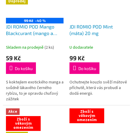
Doprodej
99 Kč
–40 %
JDI ROMIO POD Mango
JDI ROMIO POD Mint
Blackcurant (mango a
(máta) 20 mg
černý rybíz) 20 mg
VÝPRODEJ
Skladem na prodejně
(
2 ks
)
U dodavatele
59 Kč
99 Kč
Do košíku
Do košíku
S koktejlem exotického manga a
Ochutnejte kouzlo svěží mátové
svůdně lákavého černého
příchutě, která vás probudí a
rybízu, to je opravdu chuťový
dodá energii.
zážitek
Akce
Zboží s
věkovým
Zboží s
omezením
věkovým
omezením