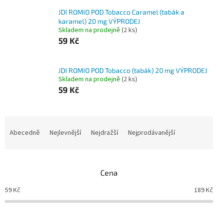
JDI ROMIO POD Tobacco Caramel (tabák a
karamel) 20 mg VÝPRODEJ
Skladem na prodejně
(
2 ks
)
59 Kč
JDI ROMIO POD Tobacco (tabák) 20 mg VÝPRODEJ
Skladem na prodejně
(
2 ks
)
59 Kč
Ř
a
Abecedně
Nejlevnější
Nejdražší
Nejprodávanější
z
e
n
Cena
í
p
59
Kč
189
Kč
r
o
d