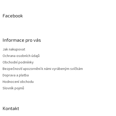
á
p
a
Facebook
t
í
Informace pro vás
Jak nakupovat
Ochrana osobních údajů
Obchodní podmínky
Bezpečností upozornění k námi vyrábeným svíčkám
Doprava a platba
Hodnocení obchodu
Slovník pojmů
Kontakt