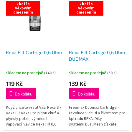
Zboží s
Zboží s
věkovým
věkovým
omezením
omezením
Rexa Fill Cartrige 0,6 Ohm
Rexa Fill Cartrige 0,6 Ohm
DUOMAX
Skladem na prodejně
(
14 ks
)
Skladem na prodejně
(
5 ks
)
119 Kč
139 Kč
Do košíku
Do košíku
Když chcete vrátit Vaší Rexa S /
Freemax Duomax Cartridge –
Rexa C / Rexa Pro plnou chuť a
revoluce v chuti a životnosti pro
plynulý potah, výměnná
kpl řadu REXA. Díky
vapovací hlavice Rexa Fill 0,6
systému Dual Mesh získáte
Ω je rychlé řešení bez
větší odpařovací