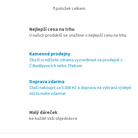
zbytečných...
7
položek celkem
O
v
l
á
Nejlepší cena na trhu
d
U našich produktů se snažíme o nejlepší cenu na trhu.
a
c
í
Kamenné prodejny
p
Zboží si můžete zdrama vyzvednout na prodejně v
r
Č.Budějovicích nebo Třeboni
v
k
y
Doprava zdarma
v
Stačí nakoupit za 5.000 Kč a dopravu na vybraná výdejní
ý
místa máte zdarma!
p
i
s
Malý dáreček
u
ke každé Vaší objednávce
Z