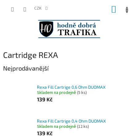
Přejít
NÁKUP
na
CZK
obsah
KOŠÍK
Cartridge REXA
Nejprodávanější
Rexa Fill Cartrige 0,6 Ohm DUOMAX
Skladem na prodejně
(
5 ks
)
139 Kč
Rexa Fill Cartrige 0,4 Ohm DUOMAX
Skladem na prodejně
(
12 ks
)
139 Kč