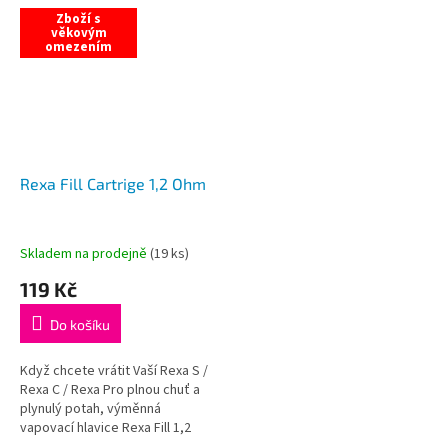
zbytečných...
zbytečných...
Zboží s
věkovým
omezením
Rexa Fill Cartrige 1,2 Ohm
Skladem na prodejně
(
19 ks
)
119 Kč
Do košíku
Když chcete vrátit Vaší Rexa S /
Rexa C / Rexa Pro plnou chuť a
plynulý potah, výměnná
vapovací hlavice Rexa Fill 1,2
Ω je rychlé řešení bez