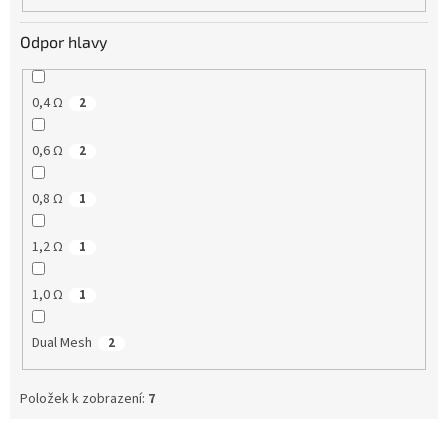
Odpor hlavy
0,4 Ω
2
0,6 Ω
2
0,8 Ω
1
1,2 Ω
1
1,0 Ω
1
Dual Mesh
2
Položek k zobrazení:
7
V