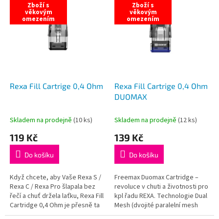
Zboží s
Zboží s
ý
věkovým
věkovým
omezením
omezením
p
i
s
p
r
o
d
Rexa Fill Cartrige 0,4 Ohm
Rexa Fill Cartrige 0,4 Ohm
u
DUOMAX
k
t
Skladem na prodejně
(
10 ks
)
Skladem na prodejně
(
12 ks
)
ů
119 Kč
139 Kč
Do košíku
Do košíku
Když chcete, aby Vaše Rexa S /
Freemax Duomax Cartridge –
Rexa C / Rexa Pro šlapala bez
revoluce v chuti a životnosti pro
řečí a chuť držela laťku, Rexa Fill
kpl řadu REXA. Technologie Dual
Cartridge 0,4 Ohm je přesně ta
Mesh (dvojité paralelní mesh
náhradní cartridge, kterou je...
pletivo) zvětšuje odpařovací...