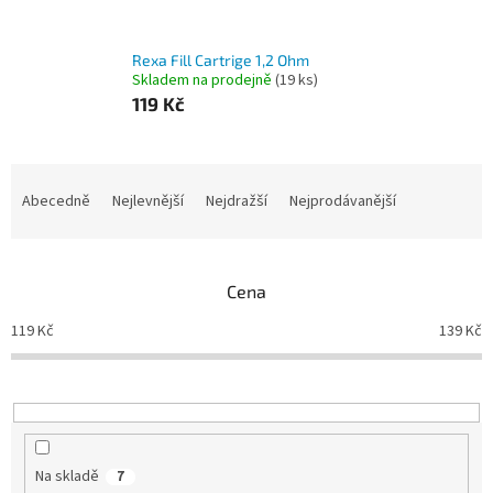
Rexa Fill Cartrige 1,2 Ohm
Skladem na prodejně
(
19 ks
)
119 Kč
Ř
a
Abecedně
Nejlevnější
Nejdražší
Nejprodávanější
z
e
n
Cena
í
p
119
Kč
139
Kč
r
o
d
u
k
t
Na skladě
7
ů