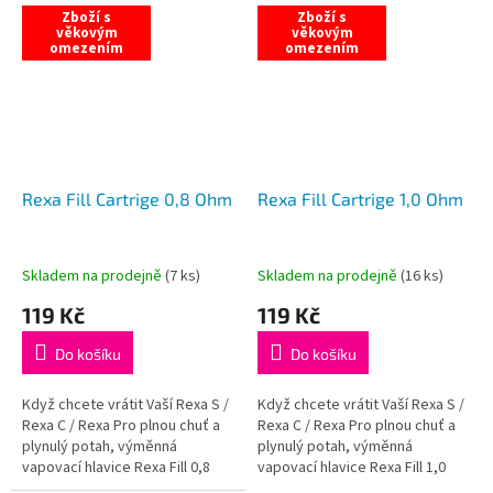
zbytečných...
plochu, okamžitý...
Zboží s
Zboží s
věkovým
věkovým
omezením
omezením
Rexa Fill Cartrige 0,8 Ohm
Rexa Fill Cartrige 1,0 Ohm
Skladem na prodejně
(
7 ks
)
Skladem na prodejně
(
16 ks
)
119 Kč
119 Kč
Do košíku
Do košíku
Když chcete vrátit Vaší Rexa S /
Když chcete vrátit Vaší Rexa S /
Rexa C / Rexa Pro plnou chuť a
Rexa C / Rexa Pro plnou chuť a
plynulý potah, výměnná
plynulý potah, výměnná
vapovací hlavice Rexa Fill 0,8
vapovací hlavice Rexa Fill 1,0
Ω je rychlé řešení bez
Ω je rychlé řešení bez