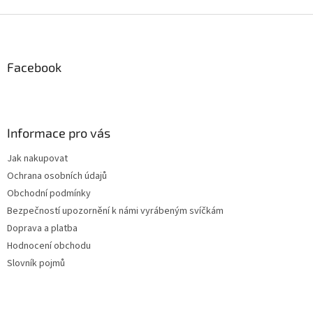
Z
á
p
a
Facebook
t
í
Informace pro vás
Jak nakupovat
Ochrana osobních údajů
Obchodní podmínky
Bezpečností upozornění k námi vyrábeným svíčkám
Doprava a platba
Hodnocení obchodu
Slovník pojmů