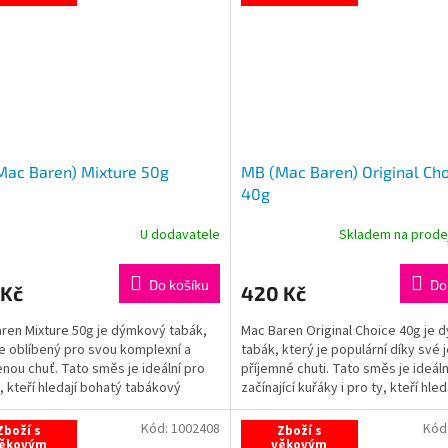
Mac Baren) Mixture 50g
MB (Mac Baren) Original Cho
40g
U dodavatele
Skladem na prod
Do košíku
Do
 Kč
420 Kč
ren Mixture 50g je dýmkový tabák,
Mac Baren Original Choice 40g je
je oblíbený pro svou komplexní a
tabák, který je populární díky své
nou chuť. Tato směs je ideální pro
příjemné chuti. Tato směs je ideáln
, kteří hledají bohatý tabákový
začínající kuřáky i pro ty, kteří hleda
 s...
Kód:
1002408
Kód
Zboží s
Zboží s
ěkovým
věkovým