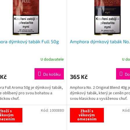
ora dýmkový tabák Full 50g
Amphora dýmkový tabák No
U dodavatele
U do
Do košíku
Do
 Kč
365 Kč
a Full Aroma 50g je dýmkový tabák,
Amphora No. 2 Original Blend 40g j
je oblíbený pro svou bohatou a
dýmkový tabák, který je ceněn pr
ickou chuť.
svou klasickou a vyváženou chuť.
Kód:
1000880
Kód
Zboží s
Zboží s
ěkovým
věkovým
mezením
omezením