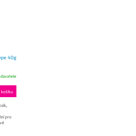
ype 40g
odavatele
 košíku
bák,
lní pro
ové