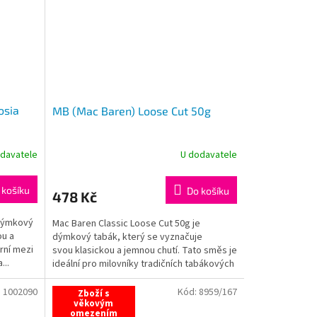
osia
MB (Mac Baren) Loose Cut 50g
davatele
U dodavatele
 košíku
Do košíku
478 Kč
 dýmkový
Mac Baren Classic Loose Cut 50g je
ou a
dýmkový tabák, který se vyznačuje
rní mezi
svou klasickou a jemnou chutí. Tato směs je
...
ideální pro milovníky tradičních tabákových
zážitků s...
:
1002090
Kód:
8959/167
Zboží s
věkovým
omezením