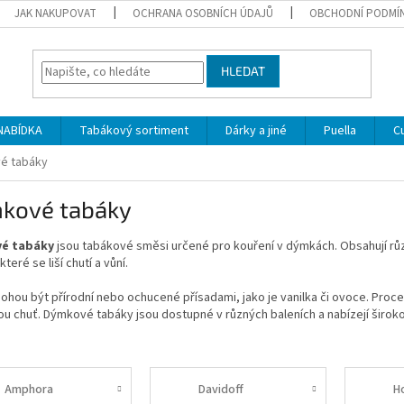
JAK NAKUPOVAT
OCHRANA OSOBNÍCH ÚDAJŮ
OBCHODNÍ PODMÍ
HLEDAT
NABÍDKA
Tabákový sortiment
Dárky a jiné
Puella
C
é tabáky
kové tabáky
é tabáky
jsou tabákové směsi určené pro kouření v dýmkách. Obsahují různé
které se liší chutí a vůní.
hou být přírodní nebo ochucené přísadami, jako je vanilka či ovoce. Proce
u chuť. Dýmkové tabáky jsou dostupné v různých baleních a nabízejí široko
Amphora
Davidoff
H