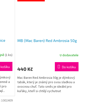
ice
MB (Mac Baren) Red Ambrosia 50g
ejně
(
1 ks
)
U dodavatele
 košíku
Do košíku
440 Kč
 dýmkový
Mac Baren Red Ambrosia 50g je dýmkový
 jemné a
tabák, který je známý pro svou sladkou a
í pro
ovocnou chuť. Tato směs je ideální pro
jí...
kuřáky, kteří si chtějí vychutnat
aromatický...
:
1002409