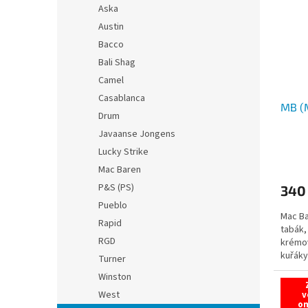
Aska
Austin
Bacco
Bali Shag
Camel
Casablanca
MB (M
Drum
Javaanse Jongens
Lucky Strike
Mac Baren
P&S (PS)
340
Pueblo
Mac Ba
Rapid
tabák,
RGD
krémov
kuřáky
Turner
s...
Winston
West
v
o