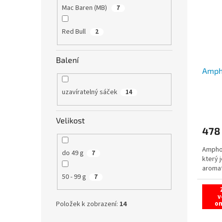
s
o
Mac Baren (MB)
7
p
d
r
u
Red Bull
2
o
k
d
t
Balení
u
ů
Amph
k
t
uzavíratelný sáček
14
ů
Velikost
478
Amphor
do 49 g
7
který 
aromat
50 - 99 g
7
v
o
Položek k zobrazení:
14