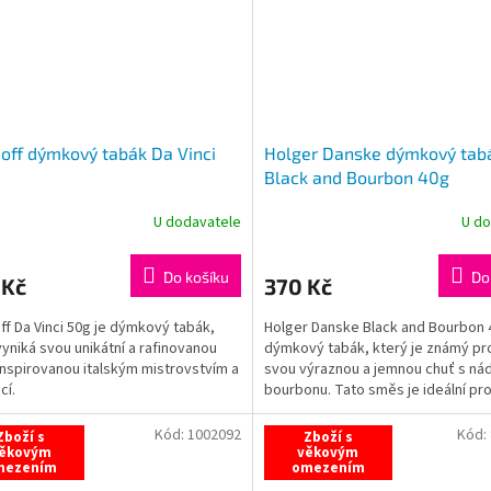
off dýmkový tabák Da Vinci
Holger Danske dýmkový tab
Black and Bourbon 40g
U dodavatele
U do
Do košíku
Do
 Kč
370 Kč
ff Da Vinci 50g je dýmkový tabák,
Holger Danske Black and Bourbon 
vyniká svou unikátní a rafinovanou
dýmkový tabák, který je známý pr
 inspirovanou italským mistrovstvím a
svou výraznou a jemnou chuť s n
cí.
bourbonu. Tato směs je ideální pro 
si...
Kód:
1002092
Kód:
Zboží s
Zboží s
ěkovým
věkovým
mezením
omezením