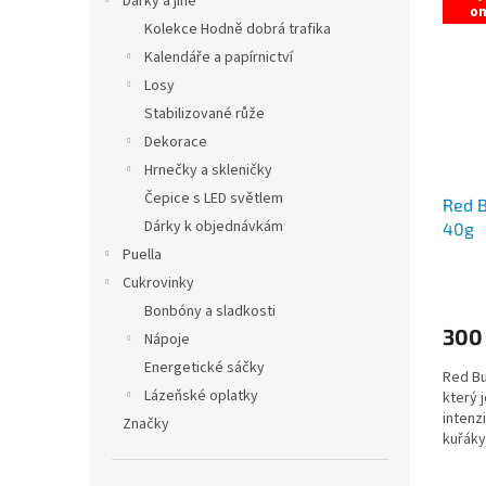
Dárky a jiné
o
Kolekce Hodně dobrá trafika
Kalendáře a papírnictví
Losy
Stabilizované růže
Dekorace
Hrnečky a skleničky
Čepice s LED světlem
Red B
Dárky k objednávkám
40g
Puella
Cukrovinky
Bonbóny a sladkosti
300
Nápoje
Energetické sáčky
Red Bu
Lázeňské oplatky
který 
intenz
Značky
kuřáky,
zážitky