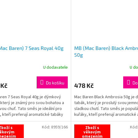
ac Baren) 7 Seas Royal 40g
MB (Mac Baren) Black Ambr
50g
U dodavatele
U do
Do košíku
Do
 Kč
478 Kč
ren 7 Seas Royal 40g je dýmkový
Mac Baren Black Ambrosia 50g je
 který je známý pro svou bohatou a
tabák, který je proslulý svou jemn
ou chuť. Tato směs je ideální pro
sladkou chutí. Tato směs je populá
, kteří preferují aromatické tabáky
kuřáky, kteří preferují aromatické a
Kód:
8959/166
Kód
Zboží s
Zboží s
ěkovým
věkovým
mezením
omezením