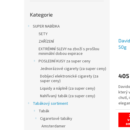
Přeskočit
Kategorie
kategorie
SUPER NABÍDKA
SETY
David
ZAŘÍZENÍ
50g
EXTRÉMNÍ SLEVY na zboží s prošlou
minimální dobou expirace
POSLEDNÍ KUSY za super ceny
Jednorázové cigarety (za super ceny)
405
Dobíjecí elektronické cigarety (za
super ceny)
Davido
Liquidy a náplně (za super ceny)
který 
Nahřívaný tabák (za super ceny)
chutí,
elegan
Tabákový sortiment
Tabák
Cigaretové tabáky
v
o
Amsterdamer