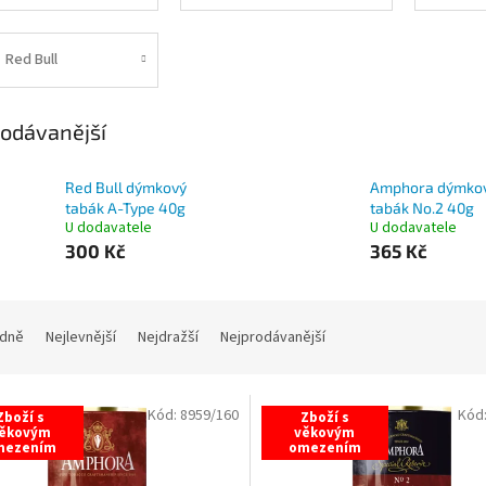
Red Bull
odávanější
Red Bull dýmkový
Amphora dýmko
tabák A-Type 40g
tabák No.2 40g
U dodavatele
U dodavatele
300 Kč
365 Kč
dně
Nejlevnější
Nejdražší
Nejprodávanější
Kód:
8959/160
Kód
Zboží s
Zboží s
ěkovým
věkovým
mezením
omezením