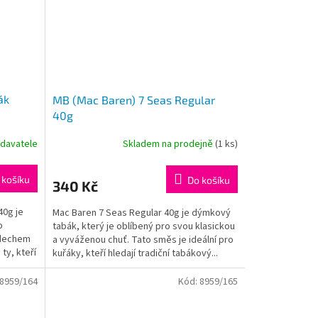
ák
MB (Mac Baren) 7 Seas Regular
40g
davatele
Skladem na prodejně
(
1 ks
)
 košíku
Do košíku
340 Kč
40g je
Mac Baren 7 Seas Regular 40g je dýmkový
o
tabák, který je oblíbený pro svou klasickou
ádechem
a vyváženou chuť. Tato směs je ideální pro
ty, kteří
kuřáky, kteří hledají tradiční tabákový...
8959/164
Kód:
8959/165