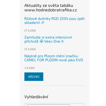
Aktuality ze světa tabáku
www.hodnedobratrafika.cz
Růžové dutinky RGD 250´s jsou zpět
skladem! 🎉
27.5.2026
Zamilujte si extra intenzivní
příchutě 🤩 Veev One X
27.5.2026
Náplně pro Ploom mění značku:
CAMEL FOR PLOOM nově jako EVO
1.4.2026
ARCHIV
Vyhledávání