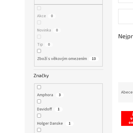
n
e
l
Akce
0
Novinka
0
Nejpr
Tip
0
Zboží s věkovým omezením
13
Značky
Ř
a
Abece
Amphora
3
z
e
Davidoff
1
V
n
ý
í
v
o
Holger Danske
p
1
p
i
r