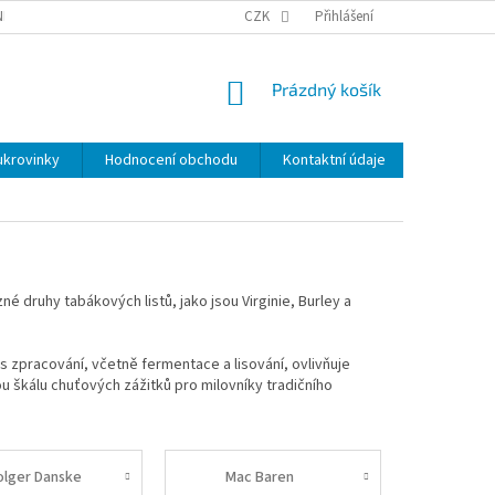
NKY
BEZPEČNOSTÍ UPOZORNĚNÍ K NÁMI VYRÁBENÝM SVÍČKÁM
CZK
Přihlášení
DOPR
NÁKUPNÍ
Prázdný košík
KOŠÍK
ukrovinky
Hodnocení obchodu
Kontaktní údaje
Značky
 druhy tabákových listů, jako jsou Virginie, Burley a
s zpracování, včetně fermentace a lisování, ovlivňuje
u škálu chuťových zážitků pro milovníky tradičního
olger Danske
Mac Baren