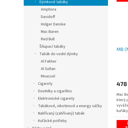
Dýmkové tabáky
Amphora
Davidoff
Holger Danske
Mac Baren
Red Bull
Šňupací tabáky
MB (
Tabák do vodní dýmky
Al Fakher
Al Sultan
Moassel
478
Cigarety
Doutníky a cigarillos
Mac Ba
Elektronické cigarety
který 
vyváže
Tabákové, nikotinové a energy sáčky
kuřáky
Nahřívaný (zahřívaný) tabák
zážitek
Kuřácké potřeby
v