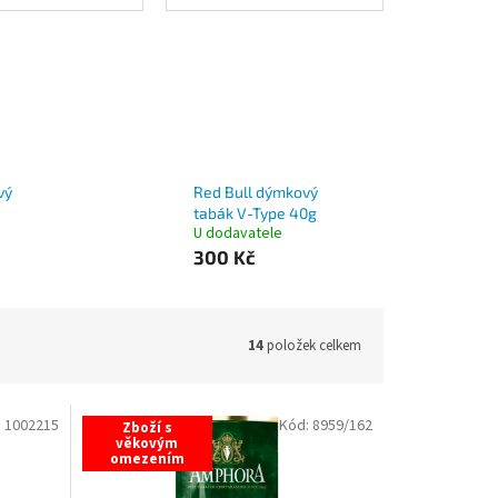
vý
Red Bull dýmkový
tabák V-Type 40g
U dodavatele
300 Kč
14
položek celkem
:
1002215
Kód:
8959/162
Zboží s
věkovým
omezením