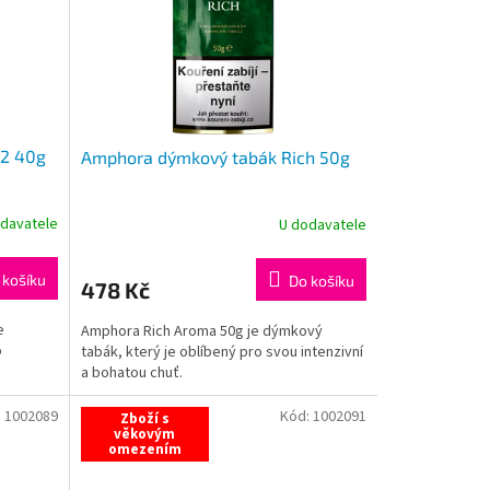
.2 40g
Amphora dýmkový tabák Rich 50g
davatele
U dodavatele
 košíku
Do košíku
478 Kč
e
Amphora Rich Aroma 50g je dýmkový
o
tabák, který je oblíbený pro svou intenzivní
a bohatou chuť.
:
1002089
Kód:
1002091
Zboží s
věkovým
omezením