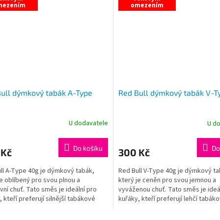
mezením
omezením
ull dýmkový tabák A-Type
Red Bull dýmkový tabák V-T
U dodavatele
U d
Do košíku
Do
 Kč
300 Kč
ll A-Type 40g je dýmkový tabák,
Red Bull V-Type 40g je dýmkový ta
je oblíbený pro svou plnou a
který je ceněn pro svou jemnou a
ivní chuť. Tato směs je ideální pro
vyváženou chuť. Tato směs je ideá
 kteří preferují silnější tabákové
kuřáky, kteří preferují lehčí tabák
 s...
zážitky s...