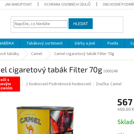
JAK NAKUPOVAT
OCHRANA OSOBNÍCH ÚDAJŮ
OBCHODNÍ PODMÍ
HLEDAT
NABÍDKA
Tabákový sortiment
Dárky a jiné
Puella
C
ové tabáky
Camel
Camel cigaretový tabák Filter 70g
l cigaretový tabák Filter 70g
1000248
oží s
Průměrné
1 hodnocení
Podrobnosti hodnocení
Značka:
Camel
kovým
ezením
hodnocení
produktu
567
je
5,0
468,60 K
z
5
Měrná
Sklad
hvězdiček.
cena: