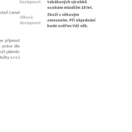
Dostupnost
:
tabákových výrobků
osobám mladším 18 let.
u chuť Camel
Zboží s věkovým
Věková
omezením. Při objednání
dostupnost
:
bude ověřen Váš věk.
me přijmout
e práva dle
ýt jakkoliv
užby s.r.o.)
 Camel Tin,