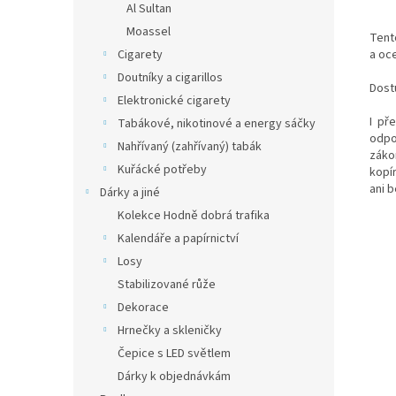
Al Sultan
Moassel
Tento
Cigarety
a oce
Doutníky a cigarillos
Dostu
Elektronické cigarety
I př
Tabákové, nikotinové a energy sáčky
odpo
Nahřívaný (zahřívaný) tabák
záko
Kuřácké potřeby
kopí
ani 
Dárky a jiné
Kolekce Hodně dobrá trafika
Klí
Kalendáře a papírnictví
cigar
Losy
Stabilizované růže
Dekorace
Hrnečky a skleničky
Čepice s LED světlem
Dárky k objednávkám