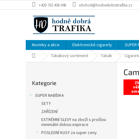
Přejít
+420 702 436 046
obchod@hodnedobratrafika.cz
na
obsah
Novinky a akce
Elektronické cigarety
SUPER 
Domů
Tabákový sortiment
Tabák
Cigaret
P
Came
o
Přeskočit
s
Kategorie
kategorie
Zb
t
vě
om
r
SUPER NABÍDKA
a
SETY
n
ZAŘÍZENÍ
n
í
EXTRÉMNÍ SLEVY na zboží s prošlou
minimální dobou expirace
p
POSLEDNÍ KUSY za super ceny
a