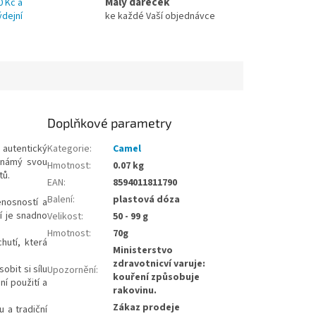
Malý dáreček
0 Kč a
ýdejní
ke každé Vaší objednávce
Doplňkové parametry
 autentický
Kategorie
:
Camel
 známý svou
Hmotnost
:
0.07 kg
tů.
EAN
:
8594011811790
Balení
:
plastová dóza
enosností a
í je snadno
Velikost
:
50 - 99 g
Hmotnost
:
70g
hutí, která
Ministerstvo
zdravotnicví varuje:
obit si sílu
Upozornění
:
kouření způsobuje
í použití a
rakovinu.
Zákaz prodeje
 a tradiční