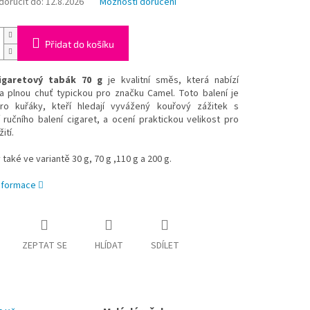
oručit do:
12.8.2026
Možnosti doručení
Přidat do košíku
igaretový tabák 70 g
je kvalitní směs, která nabízí
a plnou chuť typickou pro značku Camel. Toto balení je
pro kuřáky, kteří hledají vyvážený kouřový zážitek s
ručního balení cigaret, a ocení praktickou velikost pro
ití.
také ve variantě 30 g, 70 g ,110 g a 200 g.
informace
ZEPTAT SE
HLÍDAT
SDÍLET