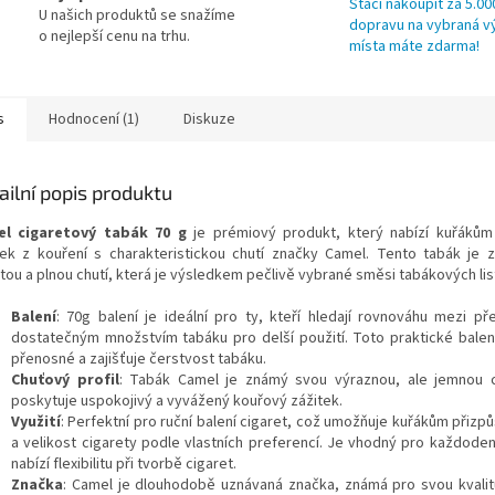
Stačí nakoupit za 5.00
U našich produktů se snažíme
dopravu na vybraná v
o nejlepší cenu na trhu.
místa máte zdarma!
s
Hodnocení (1)
Diskuze
ailní popis produktu
l cigaretový tabák 70 g
je prémiový produkt, který nabízí kuřákům
tek z kouření s charakteristickou chutí značky Camel. Tento tabák je
tou a plnou chutí, která je výsledkem pečlivě vybrané směsi tabákových lis
Balení
: 70g balení je ideální pro ty, kteří hledají rovnováhu mezi př
dostatečným množstvím tabáku pro delší použití. Toto praktické balen
přenosné a zajišťuje čerstvost tabáku.
Chuťový profil
: Tabák Camel je známý svou výraznou, ale jemnou c
poskytuje uspokojivý a vyvážený kouřový zážitek.
Využití
: Perfektní pro ruční balení cigaret, což umožňuje kuřákům přizpůs
a velikost cigarety podle vlastních preferencí. Je vhodný pro každodenn
nabízí flexibilitu při tvorbě cigaret.
Značka
: Camel je dlouhodobě uznávaná značka, známá pro svou kvalitu