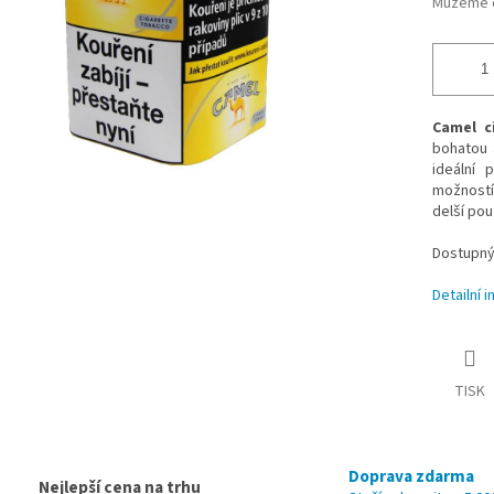
Můžeme d
Camel c
bohatou 
ideální 
možností 
delší použ
Dostupný 
Detailní 
TISK
Doprava zdarma
Nejlepší cena na trhu