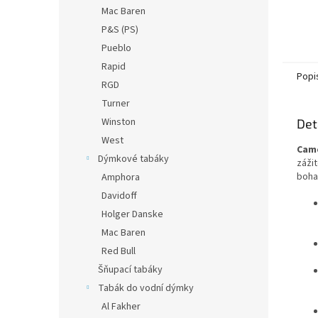
Mac Baren
P&S (PS)
Pueblo
Rapid
Popi
RGD
Turner
Winston
Det
West
Came
Dýmkové tabáky
záži
boha
Amphora
Davidoff
Holger Danske
Mac Baren
Red Bull
Šňupací tabáky
Tabák do vodní dýmky
Al Fakher