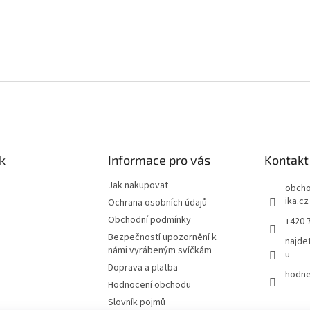
k
Informace pro vás
Kontakt
Jak nakupovat
obch
ika.cz
Ochrana osobních údajů
Obchodní podmínky
+420 
Bezpečností upozornění k
najde
námi vyrábeným svíčkám
u
Doprava a platba
hodne
Hodnocení obchodu
Slovník pojmů