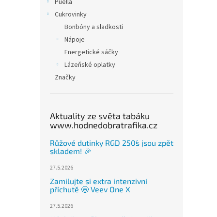
Puella
Cukrovinky
Bonbóny a sladkosti
Nápoje
Energetické sáčky
Lázeňské oplatky
Značky
Aktuality ze světa tabáku
www.hodnedobratrafika.cz
Růžové dutinky RGD 250´s jsou zpět
skladem! 🎉
27.5.2026
Zamilujte si extra intenzivní
příchutě 🤩 Veev One X
27.5.2026