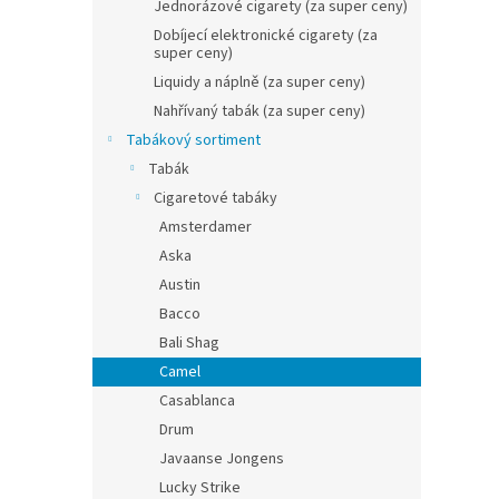
n
Jednorázové cigarety (za super ceny)
e
Dobíjecí elektronické cigarety (za
l
super ceny)
Liquidy a náplně (za super ceny)
Nahřívaný tabák (za super ceny)
Tabákový sortiment
Tabák
Cigaretové tabáky
Amsterdamer
Aska
Austin
Bacco
Bali Shag
Camel
Casablanca
Drum
Javaanse Jongens
Lucky Strike