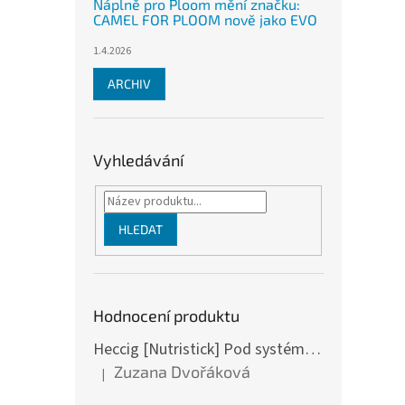
Náplně pro Ploom mění značku:
CAMEL FOR PLOOM nově jako EVO
1.4.2026
ARCHIV
Vyhledávání
HLEDAT
Hodnocení produktu
Heccig [Nutristick] Pod systém DV2 - F bull
Zuzana Dvořáková
|
Hodnocení produktu je 5 z 5 hvězdiček.