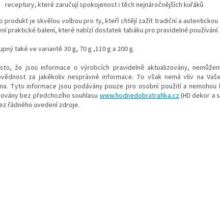
receptury, které zaručují spokojenost i těch nejnáročnějších kuřáků.
 produkt je skvělou volbou pro ty, kteří chtějí zažít tradiční a autenticko
ní praktické balení, které nabízí dostatek tabáku pro pravidelné používání.
pný také ve variantě 30 g, 70 g ,110 g a 200 g.
esto, že jsou informace o výrobcích pravidelně aktualizovány, nemůže
vědnost za jakékoliv nesprávné informace. To však nemá vliv na Vaš
na. Tyto informace jsou podávány pouze pro osobní použití a nemohou b
rovány bez předchozího souhlasu
www.hodnedobratrafika.cz
(HD dekor a sl
bez řádného uvedení zdroje.
čová slova: Camel, Camel tabák, Camel cigaretový tabák, Camel pouch,
etový tabák, nejlevnější tabák, levný tabák, levné cigarety