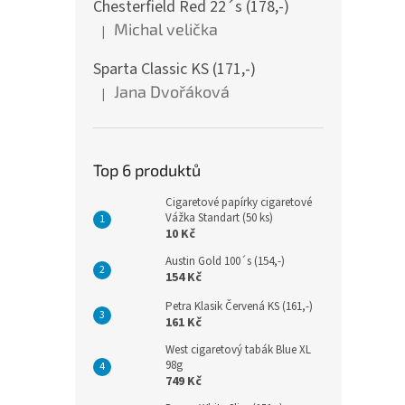
Chesterfield Red 22´s (178,-)
Michal velička
|
Hodnocení produktu je 5 z 5 hvězdiček.
Sparta Classic KS (171,-)
Jana Dvořáková
|
Hodnocení produktu je 5 z 5 hvězdiček.
Top 6 produktů
Cigaretové papírky cigaretové
Vážka Standart (50 ks)
10 Kč
Austin Gold 100´s (154,-)
154 Kč
Petra Klasik Červená KS (161,-)
161 Kč
West cigaretový tabák Blue XL
98g
749 Kč