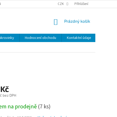
NKY
BEZPEČNOSTÍ UPOZORNĚNÍ K NÁMI VYRÁBENÝM SVÍČKÁM
CZK
Přihlášení
DOPR
NÁKUPNÍ
Prázdný košík
KOŠÍK
ukrovinky
Hodnocení obchodu
Kontaktní údaje
Značky
 Kč
č bez DPH
em na prodejně
(
7 ks
)