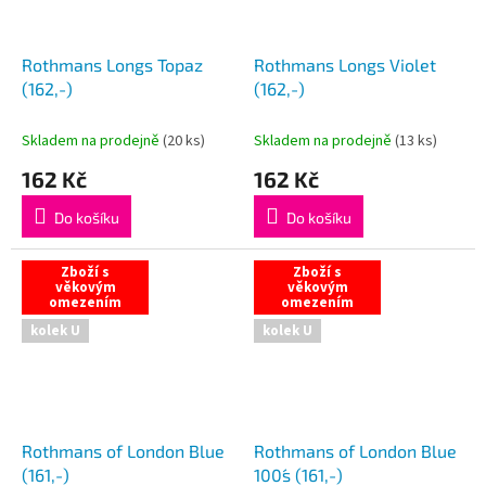
Rothmans Longs Topaz
Rothmans Longs Violet
(162,-)
(162,-)
Skladem na prodejně
(
20 ks
)
Skladem na prodejně
(
13 ks
)
162 Kč
162 Kč
Do košíku
Do košíku
Zboží s
Zboží s
věkovým
věkovým
omezením
omezením
kolek U
kolek U
Rothmans of London Blue
Rothmans of London Blue
(161,-)
100´s (161,-)