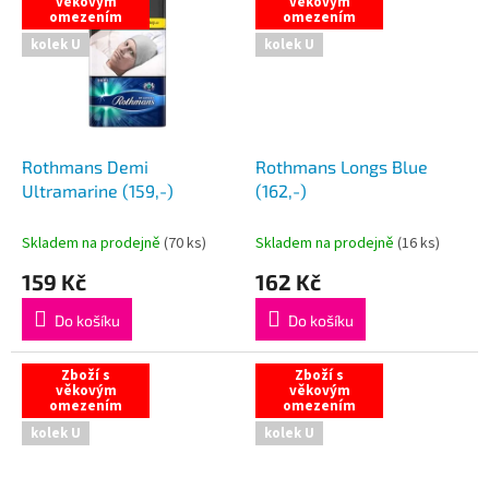
věkovým
věkovým
omezením
omezením
kolek U
kolek U
Rothmans Demi
Rothmans Longs Blue
Ultramarine (159,-)
(162,-)
Skladem na prodejně
(
70 ks
)
Skladem na prodejně
(
16 ks
)
159 Kč
162 Kč
Do košíku
Do košíku
Zboží s
Zboží s
věkovým
věkovým
omezením
omezením
kolek U
kolek U