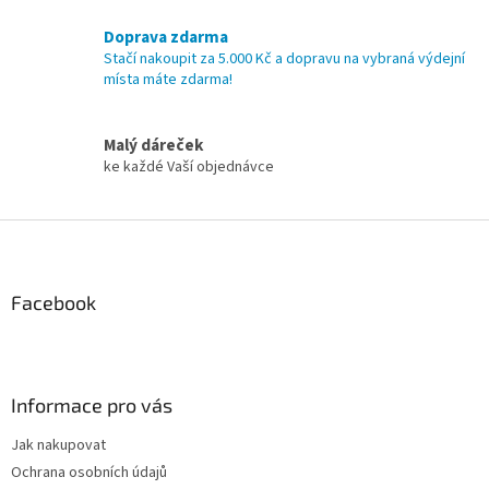
k
y
Doprava zdarma
v
Stačí nakoupit za 5.000 Kč a dopravu na vybraná výdejní
ý
místa máte zdarma!
p
i
s
Malý dáreček
u
ke každé Vaší objednávce
Z
á
p
a
Facebook
t
í
Informace pro vás
Jak nakupovat
Ochrana osobních údajů