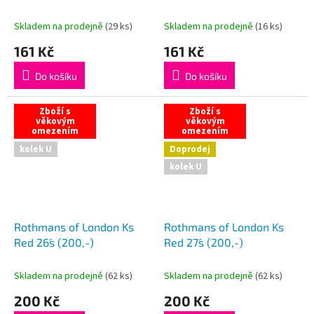
Skladem na prodejně
(
29 ks
)
Skladem na prodejně
(
16 ks
)
161 Kč
161 Kč
Do košíku
Do košíku
Zboží s
Zboží s
věkovým
věkovým
omezením
omezením
kolek U
Doprodej
kolek U
Rothmans of London Ks
Rothmans of London Ks
Red 26´s (200,-)
Red 27´s (200,-)
Skladem na prodejně
(
62 ks
)
Skladem na prodejně
(
62 ks
)
200 Kč
200 Kč