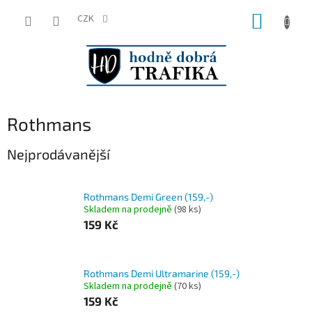
Přejít
NÁKUP
na
CZK
obsah
KOŠÍK
Rothmans
Nejprodávanější
Rothmans Demi Green (159,-)
Skladem na prodejně
(
98 ks
)
159 Kč
Rothmans Demi Ultramarine (159,-)
Skladem na prodejně
(
70 ks
)
159 Kč