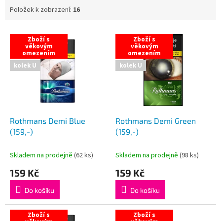
Položek k zobrazení:
16
V
Zboží s
Zboží s
ý
věkovým
věkovým
omezením
omezením
p
i
kolek U
kolek U
s
p
r
o
d
Rothmans Demi Blue
Rothmans Demi Green
u
(159,-)
(159,-)
k
t
Skladem na prodejně
(
62 ks
)
Skladem na prodejně
(
98 ks
)
ů
159 Kč
159 Kč
Do košíku
Do košíku
Zboží s
Zboží s