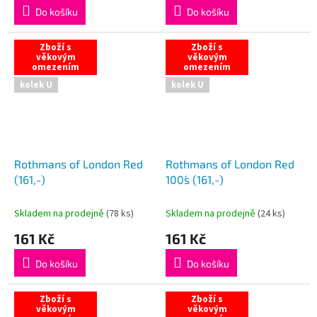
Do košíku
Do košíku
Zboží s
Zboží s
věkovým
věkovým
omezením
omezením
kolek U
kolek U
Rothmans of London Red
Rothmans of London Red
(161,-)
100´s (161,-)
Skladem na prodejně
(
78 ks
)
Skladem na prodejně
(
24 ks
)
161 Kč
161 Kč
Do košíku
Do košíku
Zboží s
Zboží s
věkovým
věkovým