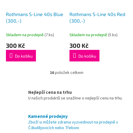
Rothmans S-Line 40s Blue
Rothmans S-Line 40s Red
(300,-)
(300,-)
Skladem na prodejně
(
7 ks
)
Skladem na prodejně
(
5 ks
)
300 Kč
300 Kč
Do košíku
Do košíku
16
položek celkem
O
v
l
á
Nejlepší cena na trhu
d
U našich produktů se snažíme o nejlepší cenu na trhu.
a
c
í
Kamenné prodejny
p
Zboží si můžete zdrama vyzvednout na prodejně v
r
Č.Budějovicích nebo Třeboni
v