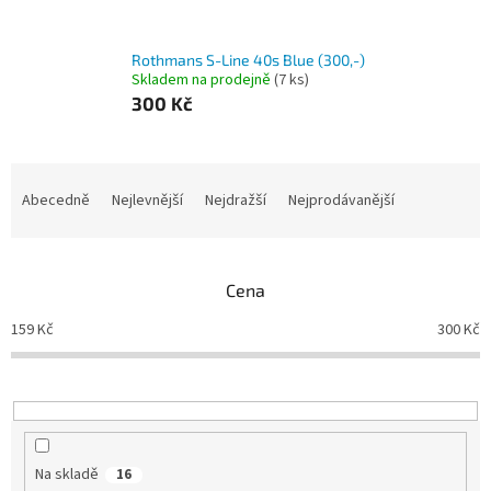
Rothmans S-Line 40s Blue (300,-)
Skladem na prodejně
(
7 ks
)
300 Kč
Ř
a
Abecedně
Nejlevnější
Nejdražší
Nejprodávanější
z
e
n
Cena
í
p
159
Kč
300
Kč
r
o
d
u
k
t
Na skladě
16
ů