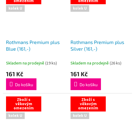
omezením
omezením
kolek U
kolek U
Rothmans Premium plus
Rothmans Premium plus
Blue (161,-)
Silver (161,-)
Skladem na prodejně
(
19 ks
)
Skladem na prodejně
(
26 ks
)
161 Kč
161 Kč
Do košíku
Do košíku
Zboží s
Zboží s
věkovým
věkovým
omezením
omezením
kolek U
kolek U