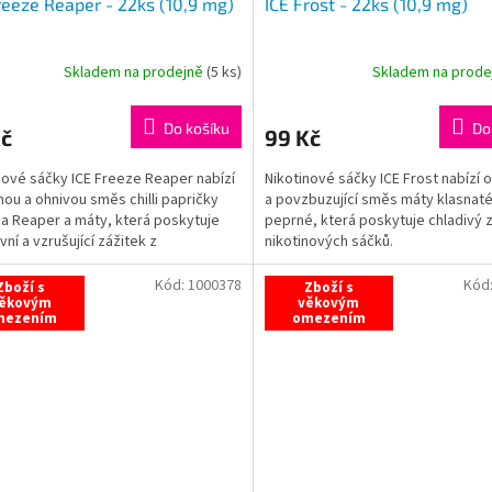
reeze Reaper - 22ks (10,9 mg)
ICE Frost - 22ks (10,9 mg)
Skladem na prodejně
(
5 ks
)
Skladem na prod
Do košíku
Do
Kč
99 Kč
nové sáčky ICE Freeze Reaper nabízí
Nikotinové sáčky ICE Frost nabízí o
ou a ohnivou směs chilli papričky
a povzbuzující směs máty klasnat
na Reaper a máty, která poskytuje
peprné, která poskytuje chladivý z
vní a vzrušující zážitek z
nikotinových sáčků.
ových...
Kód:
1000378
Kód
Zboží s
Zboží s
ěkovým
věkovým
mezením
omezením