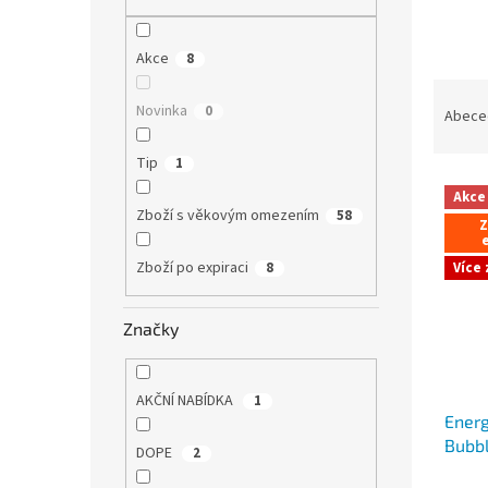
n
e
l
Akce
8
Ř
Novinka
0
a
Abece
z
e
Tip
1
V
n
Akce
ý
í
Zboží s věkovým omezením
58
Z
p
p
e
i
r
Zboží po expiraci
8
Více
s
o
p
d
r
u
Značky
o
k
d
t
u
ů
AKČNÍ NABÍDKA
1
Energ
k
Bubbl
t
DOPE
2
ů