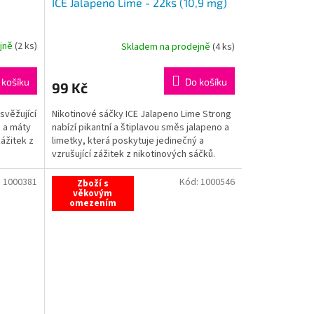
ICE Jalapeno Lime - 22ks (10,9 mg)
ejně
(
2 ks
)
Skladem na prodejně
(
4 ks
)
 košíku
Do košíku
99 Kč
svěžující
Nikotinové sáčky ICE Jalapeno Lime Strong
é a máty
nabízí pikantní a štiplavou směs jalapeno a
ážitek z
limetky, která poskytuje jedinečný a
vzrušující zážitek z nikotinových sáčků.
:
1000381
Kód:
1000546
Zboží s
věkovým
omezením