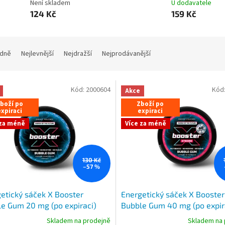
Není skladem
U dodavatele
124 Kč
159 Kč
dně
Nejlevnější
Nejdražší
Nejprodávanější
Kód:
2000604
Kód
Akce
boží po
Zboží po
xpiraci
expiraci
 za méně
Více za méně
130 Kč
–57 %
etický sáček X Booster
Energetický sáček X Booster
e Gum 20 mg (po expiraci)
Bubble Gum 40 mg (po expir
Skladem na prodejně
Skladem na 