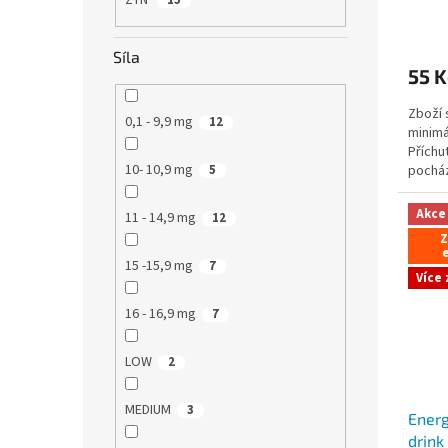
ZYN
15
Průmě
hodno
Síla
produ
55 K
je
5,0
Zboží 
z
0,1 - 9,9 mg
12
minimá
5
Příchu
hvězdi
10- 10,9 mg
pocház
5
metoda
Akce
11 - 14,9 mg
12
Z
e
15 -15,9 mg
7
Více
16 - 16,9 mg
7
LOW
2
MEDIUM
3
Energ
drink