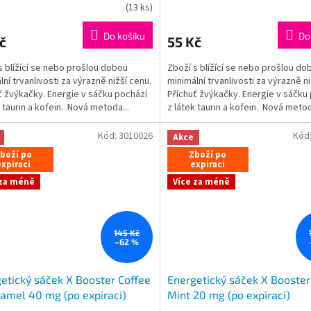
rné
Průměrné
(
13 ks
)
cení
hodnocení
ktu
produktu
Do košíku
Do
č
55 Kč
je
5,0
s blížící se nebo prošlou dobou
Zboží s blížící se nebo prošlou do
z
lní trvanlivosti za výrazně nižší cenu.
minimální trvanlivosti za výrazně ni
5
ť žvýkačky. Energie v sáčku pochází
Příchuť žvýkačky. Energie v sáčku
ček.
hvězdiček.
k taurin a kofein. Nová metoda...
z látek taurin a kofein. Nová meto
přísunu...
Kód:
3010026
Kód
Akce
boží po
Zboží po
xpiraci
expiraci
 za méně
Více za méně
145 Kč
–62 %
etický sáček X Booster Coffee
Energetický sáček X Booster
amel 40 mg (po expiraci)
Mint 20 mg (po expiraci)