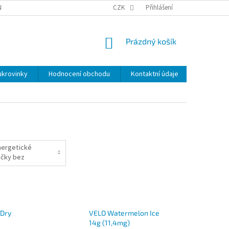
NKY
BEZPEČNOSTÍ UPOZORNĚNÍ K NÁMI VYRÁBENÝM SVÍČKÁM
CZK
Přihlášení
DOPR
NÁKUPNÍ
Prázdný košík
KOŠÍK
ukrovinky
Hodnocení obchodu
Kontaktní údaje
Značky
nergetické
áčky bez
ikotinu
 Dry
VELO Watermelon Ice
14g (11,4mg)