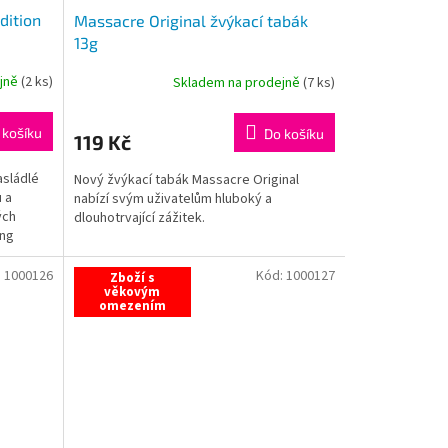
dition
Massacre Original žvýkací tabák
13g
ejně
(
2 ks
)
Skladem na prodejně
(
7 ks
)
 košíku
Do košíku
119 Kč
asládlé
Nový žvýkací tabák Massacre Original
 a
nabízí svým uživatelům hluboký a
ých
dlouhotrvající zážitek.
ong
:
1000126
Kód:
1000127
Zboží s
věkovým
omezením