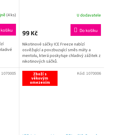
ejně
(
4 ks
)
U dodavatele
 košíku
Do košíku
99 Kč
ízí
Nikotinové sáčky ICE Freeze nabízí
hladivé
osvěžující a povzbuzující směs máty a
mentolu, která poskytuje chladivý zážitek z
nikotinových sáčků.
:
1070005
Kód:
1070006
Zboží s
věkovým
omezením