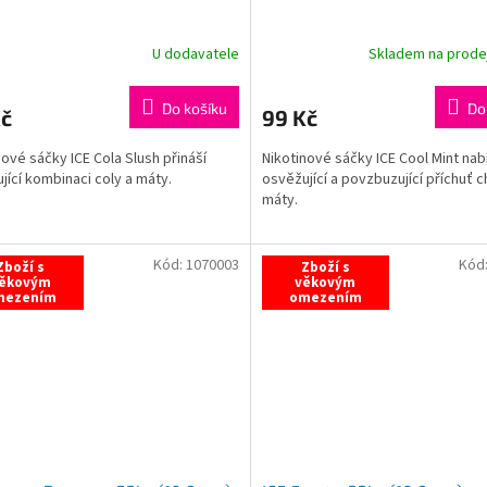
U dodavatele
Skladem na prod
Do košíku
Do
Kč
99 Kč
nové sáčky ICE Cola Slush přináší
Nikotinové sáčky ICE Cool Mint nab
jící kombinaci coly a máty.
osvěžující a povzbuzující příchuť c
máty.
Kód:
1070003
Kód
Zboží s
Zboží s
ěkovým
věkovým
mezením
omezením