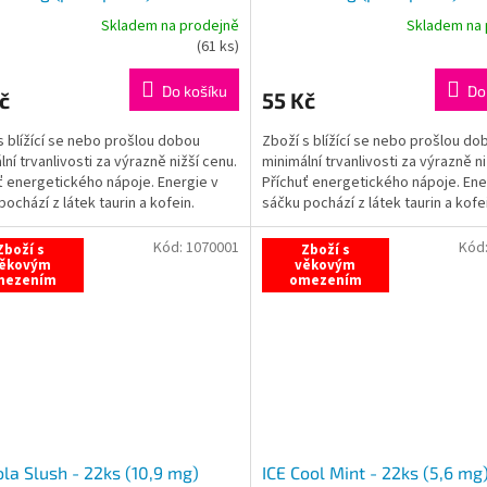
Skladem na prodejně
Skladem na 
rné
Průměrné
(
61 ks
)
cení
hodnocení
ktu
produktu
Do košíku
Do
č
55 Kč
je
5,0
s blížící se nebo prošlou dobou
Zboží s blížící se nebo prošlou do
z
lní trvanlivosti za výrazně nižší cenu.
minimální trvanlivosti za výrazně ni
5
ť energetického nápoje. Energie v
Příchuť energetického nápoje. Ene
ček.
hvězdiček.
pochází z látek taurin a kofein.
sáčku pochází z látek taurin a kofe
Nová...
Kód:
1070001
Kód
Zboží s
Zboží s
ěkovým
věkovým
mezením
omezením
ola Slush - 22ks (10,9 mg)
ICE Cool Mint - 22ks (5,6 mg