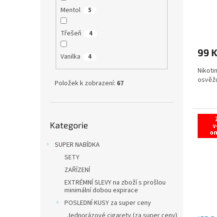
Mentol
5
Třešeň
4
99 
Vanilka
4
Nikoti
osvěžu
Položek k zobrazení:
67
Přeskočit
Kategorie
kategorie
v
o
SUPER NABÍDKA
SETY
ZAŘÍZENÍ
EXTRÉMNÍ SLEVY na zboží s prošlou
minimální dobou expirace
POSLEDNÍ KUSY za super ceny
Jednorázové cigarety (za super ceny)