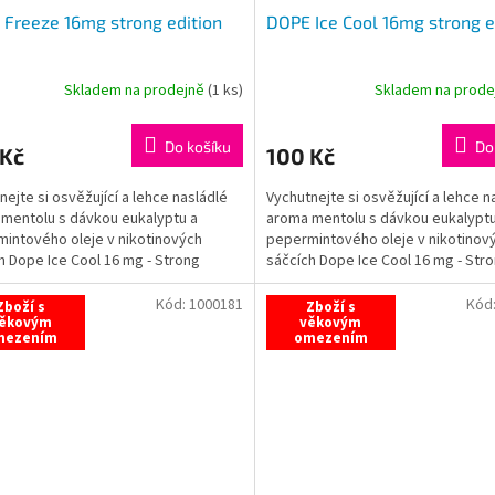
Freeze 16mg strong edition
DOPE Ice Cool 16mg strong e
Skladem na prodejně
(
1 ks
)
Skladem na prod
Do košíku
Do
 Kč
100 Kč
nejte si osvěžující a lehce nasládlé
Vychutnejte si osvěžující a lehce n
mentolu s dávkou eukalyptu a
aroma mentolu s dávkou eukalyptu
intového oleje v nikotinových
pepermintového oleje v nikotinov
h Dope Ice Cool 16 mg - Strong
sáčcích Dope Ice Cool 16 mg - Str
, které vás pohltí.
Edition, které vás pohltí.
Kód:
1000181
Kód
Zboží s
Zboží s
ěkovým
věkovým
mezením
omezením