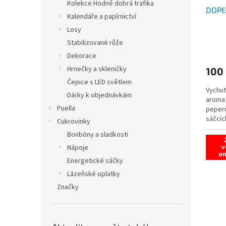
Kolekce Hodně dobrá trafika
DOPE 
Kalendáře a papírnictví
Losy
Stabilizované růže
Dekorace
Hrnečky a skleničky
100
Čepice s LED světlem
Vychut
Dárky k objednávkám
aroma 
Puella
peperm
sáčcíc
Cukrovinky
Edition
Bonbóny a sladkosti
v
Nápoje
o
Energetické sáčky
Lázeňské oplatky
Značky