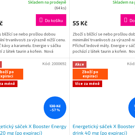
Skladem na prodejně
Skladem na 
rné
Průměrné
(
64 ks
)
cení
hodnocení
ktu
produktu
Do košíku
Do
č
55 Kč
je
5,0
s blížící se nebo prošlou dobou
Zboží s blížící se nebo prošlou do
z
lní trvanlivosti za výrazně nižší cenu.
minimální trvanlivosti za výrazně ni
5
ť kávy a karamelu. Energie v sáčku
Příchuť ledové máty. Energie v sá
ček.
hvězdiček.
í z látek taurin a kofein. Nová
pochází z látek taurin a kofein. No
...
metoda...
Kód:
2000692
Kód
Akce
boží po
Zboží po
xpiraci
expiraci
 za méně
Více za méně
130 Kč
–57 %
etický sáček X Booster Energy
Energetický sáček X Booster
 20 mg (po expiraci)
drink 40 mg (po expiraci)