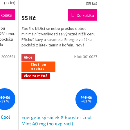
Průměrné
(
12 ks
)
(
98 ks
)
hodnocení
produktu
 košíku
Do košíku
55 Kč
je
5,0
bou
Zboží s blížící se nebo prošlou dobou
z
žší cenu.
minimální trvanlivosti za výrazně nižší cenu.
5
 pochází
Příchuť kávy a karamelu. Energie v sáčku
hvězdiček.
da
pochází z látek taurin a kofein. Nová
metoda...
:
2000691
Kód:
3010027
Akce
Zboží po
expiraci
Více za méně
130 Kč
145 Kč
–57 %
–62 %
 Cool
Energetický sáček X Booster Cool
Mint 40 mg (po expiraci)