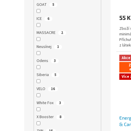
Průmě
GOAT
5
hodno
produ
55 K
je
ICE
6
5,0
Zboží 
z
MASSACRE
2
minimá
5
Příchu
hvězdi
z láte
Neusínej
1
Akce
Odens
3
Z
e
Siberia
5
Více
VELO
16
White Fox
3
X Booster
8
Energ
& Car