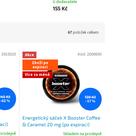
U dodavatele
155 Kč
67
položek celkem
:
3010025
Kód:
2000693
Akce
Zboží po
expiraci
Více za méně
145 Kč
130 Kč
–62 %
–57 %
Energetický sáček X Booster Coffee
aci)
& Caramel 20 mg (po expiraci)
prodejně
Skladem na prodejně