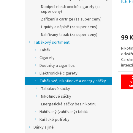
ICE F
Dobíjecí elektronické cigarety (za
super ceny)
Zařízení a cartrige (za super ceny)
Liquidy a náplně (za super ceny)
Nahřívaný tabák (za super ceny)
99 
Tabákový sortiment
Nikoti
Tabák
odvážn
Cigarety
Caroli
intenzi
Doutníky a cigarillos
nikotin
Elektronické cigarety
Tabákové, nikotinové a energy sáčky
v
o
Tabákové sáčky
Nikotinové sáčky
Energetické sáčky bez nikotinu
Nahřívaný (zahřívaný) tabák
Kuřácké potřeby
Dárky a jiné