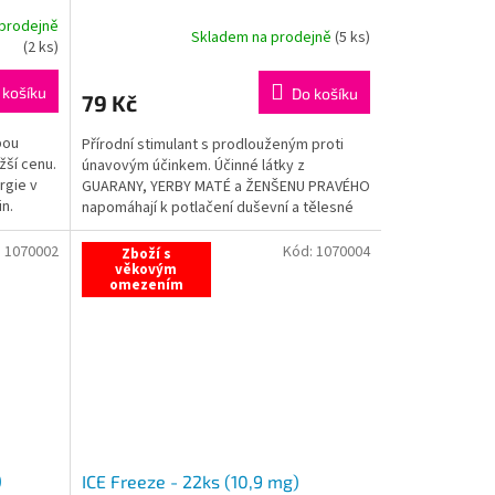
prodejně
Skladem na prodejně
(
5 ks
)
(
2 ks
)
 košíku
Do košíku
79 Kč
bou
Přírodní stimulant s prodlouženým proti
žší cenu.
únavovým účinkem. Účinné látky z
rgie v
GUARANY, YERBY MATÉ a ŽENŠENU PRAVÉHO
in.
napomáhají k potlačení duševní a tělesné
únavy, osvěžení těla,...
:
1070002
Kód:
1070004
Zboží s
věkovým
omezením
)
ICE Freeze - 22ks (10,9 mg)