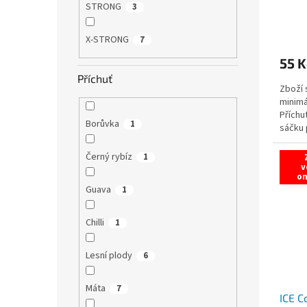
STRONG
3
Průmě
hodno
X-STRONG
7
produ
55 K
je
5,0
Příchuť
Zboží 
z
minimá
5
Příchu
hvězdi
Borůvka
1
sáčku 
Nová...
Černý rybíz
1
v
o
Guava
1
Chilli
1
Lesní plody
6
Máta
7
ICE C