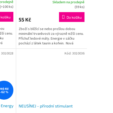
prodejně
Skladem na prodejně
Průměrné
(
>100 ks
)
(
59 ks
)
hodnocení
produktu
 košíku
Do košíku
55 Kč
je
5,0
bou
Zboží s blížící se nebo prošlou dobou
z
žší cenu.
minimální trvanlivosti za výrazně nižší cenu.
5
čku
Příchuť ledové máty. Energie v sáčku
hvězdiček.
vá
pochází z látek taurin a kofein. Nová
metoda...
:
3010028
Kód:
3010036
145 Kč
–62 %
 Energy
NEUSÍNEJ - přírodní stimulant