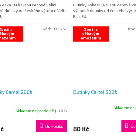
y Aska 100ks jsou cenově velmi
Dutinky Aska 500ks jsou cenově ve
é dutinky od českého výrobce Velta
výhodné dutinky od českého výro
U.
Plus EU.
Kód:
1000267
Kód
Zboží s
Zboží s
ěkovým
věkovým
mezením
omezením
ky Camel 200´s
Dutinky Cartel 500´s
Skladem na 
Skladem na prodejně
(
11 ks
)
Průměrné
hodnocení
produktu
Do košíku
Do
Kč
80 Kč
je
5,0