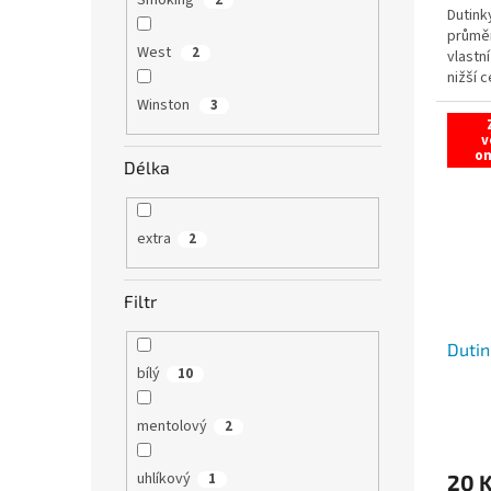
Smoking
2
Dutink
průměr
West
2
vlastn
nižší c
Winston
3
v
o
Délka
extra
2
Filtr
Dutin
bílý
10
mentolový
2
uhlíkový
1
20 