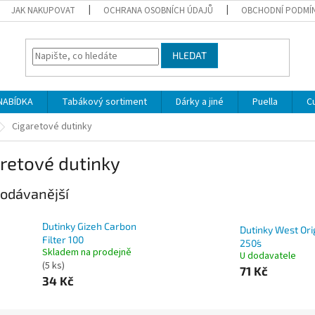
JAK NAKUPOVAT
OCHRANA OSOBNÍCH ÚDAJŮ
OBCHODNÍ PODMÍ
HLEDAT
NABÍDKA
Tabákový sortiment
Dárky a jiné
Puella
C
Cigaretové dutinky
retové dutinky
odávanější
Dutinky Gizeh Carbon
Dutinky West Ori
Filter 100
250´s
Skladem na prodejně
U dodavatele
(
5 ks
)
71 Kč
34 Kč