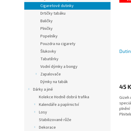
Cigaretové dutinky
Drtičky tabáku
Baličky
Plničky
Popelníky
Pouzdra na cigarety
Dutin
Šlukovky
Tabatěrky
Vodní dýmky a bongy
Průmě
Zapalovače
hodno
produ
Dýmky na tabák
45 
je
Dárky a jiné
5,0
Kolekce Hodně dobrá trafika
Gizeh 
z
speciá
5
Kalendáře a papírnictví
plnění 
hvězdi
Losy
Plnite
Stabilizované růže
Dekorace