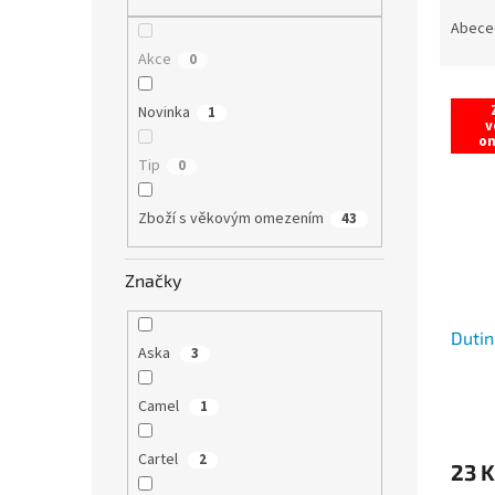
Ř
n
a
e
Abece
z
l
Akce
0
e
V
n
Novinka
1
ý
í
v
o
p
p
Tip
0
i
r
s
o
p
Zboží s věkovým omezením
d
43
r
u
o
k
Značky
d
t
u
ů
Dutin
k
Aska
3
t
ů
Camel
1
Cartel
2
23 K