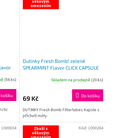
věkovým
omezením
Dutinky Fresh Bomb! zelené
lavor
SPEARMINT Flavor CLICK CAPSULE
100ks
jně
(
56 ks
)
Skladem na prodejně
(
20 ks
)
 košíku
Do košíku
69 Kč
rctic
DUTINKY Fresh Bomb Filtertubes Kapsle s
příchutí máty.
:
1000034
Kód:
1000264
Zboží s
věkovým
omezením