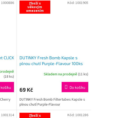
:
1000886
Kód:
1001905
Zboží s
věkovým
omezením
t CLICK
DUTINKY Fresh Bomb Kapsle s
plnou chutí Purple-Flavour 100ks
prodejně
Skladem na prodejně
(
11 ks
)
(
18 ks
)
 košíku
Do košíku
69 Kč
 Cherry
DUTINKY Fresh Bomb Filtertubes Kapsle s
plnou chutí Purple-Flavour
:
1001314
Kód:
1001286
Zboží s