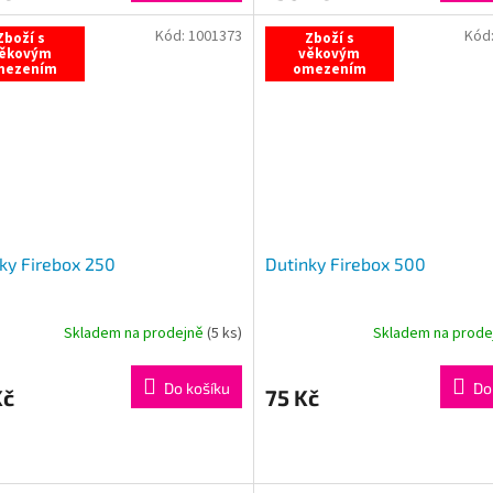
5,0
z
Kód:
1001373
Kód
Zboží s
Zboží s
ěkovým
věkovým
5
mezením
omezením
hvězdiček.
ky Firebox 250
Dutinky Firebox 500
Skladem na prodejně
(
5 ks
)
Skladem na prod
Do košíku
Do
Kč
75 Kč