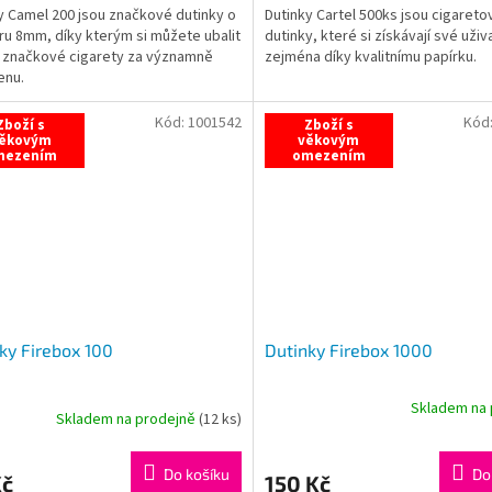
y Camel 200 jsou značkové dutinky o
Dutinky Cartel 500ks jsou cigareto
z
u 8mm, díky kterým si můžete ubalit
dutinky, které si získávají své uživ
5
í značkové cigarety za významně
zejména díky kvalitnímu papírku.
hvězdiček.
enu.
Kód:
1001542
Kód
Zboží s
Zboží s
ěkovým
věkovým
mezením
omezením
ky Firebox 100
Dutinky Firebox 1000
Skladem na 
Skladem na prodejně
(
12 ks
)
Průměrné
hodnocení
produktu
Do košíku
Do
Kč
150 Kč
je