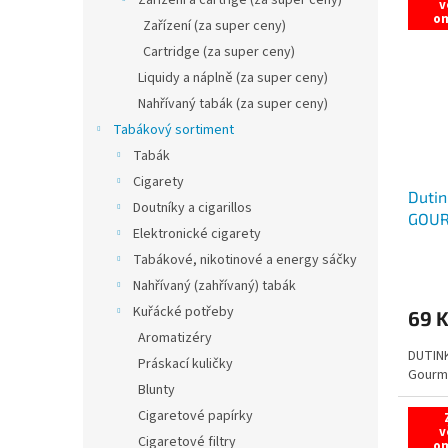
v
o
Zařízení (za super ceny)
Cartridge (za super ceny)
Liquidy a náplně (za super ceny)
Nahřívaný tabák (za super ceny)
Tabákový sortiment
Tabák
Cigarety
Dutin
Doutníky a cigarillos
GOUR
Elektronické cigarety
100k
Tabákové, nikotinové a energy sáčky
Nahřívaný (zahřívaný) tabák
Kuřácké potřeby
69 
Aromatizéry
DUTINK
Práskací kuličky
Gourme
Blunty
Cigaretové papírky
v
Cigaretové filtry
o