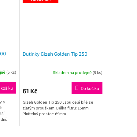
100
Dutinky Gizeh Golden Tip 250
ejně
(
5 ks
)
Skladem na prodejně
(
9 ks
)
 košíku
Do košíku
61 Kč
y s
Gizeh Golden Tip 250 Jsou celé bílé se
ch
zlatým proužkem. Délka filtru: 15mm.
tší
Plnitelný prostor: 69mm
dní.