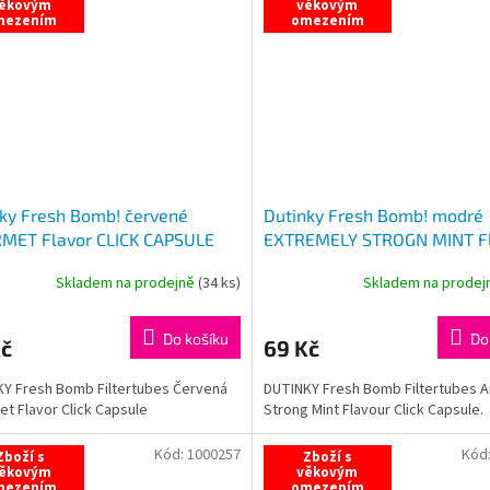
ěkovým
věkovým
mezením
omezením
ky Fresh Bomb! červené
Dutinky Fresh Bomb! modré
MET Flavor CLICK CAPSULE
EXTREMELY STROGN MINT F
s
CLICK CAPSULE 100ks
Skladem na prodejně
(
34 ks
)
Skladem na prode
Do košíku
Do
Kč
69 Kč
Y Fresh Bomb Filtertubes Červená
DUTINKY Fresh Bomb Filtertubes A
t Flavor Click Capsule
Strong Mint Flavour Click Capsule.
Kód:
1000257
Kód
Zboží s
Zboží s
ěkovým
věkovým
mezením
omezením