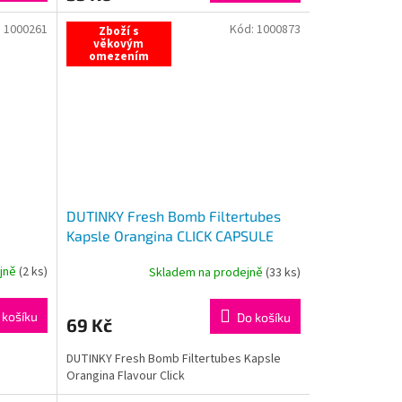
:
1000261
Kód:
1000873
Zboží s
věkovým
omezením
DUTINKY Fresh Bomb Filtertubes
Kapsle Orangina CLICK CAPSULE
100ks
ejně
(
2 ks
)
Skladem na prodejně
(
33 ks
)
 košíku
Do košíku
69 Kč
DUTINKY Fresh Bomb Filtertubes Kapsle
Orangina Flavour Click