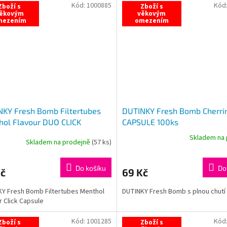
Kód:
1000885
Kód
Zboží s
Zboží s
ěkovým
věkovým
mezením
omezením
KY Fresh Bomb Filtertubes
DUTINKY Fresh Bomb Cherrin
ol Flavour DUO CLICK
CAPSULE 100ks
ULE 100ks
Skladem na 
Skladem na prodejně
(
57 ks
)
Průměrné
hodnocení
produktu
Do košíku
Do
Kč
69 Kč
je
5,0
Y Fresh Bomb Filtertubes Menthol
DUTINKY Fresh Bomb s plnou chutí
z
r Click Capsule
5
hvězdiček.
Kód:
1001285
Kód
Zboží s
Zboží s