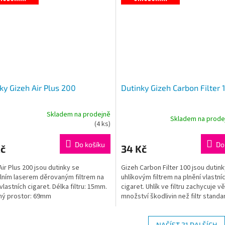
ky Gizeh Air Plus 200
Dutinky Gizeh Carbon Filter 
Skladem na prodejně
Skladem na prod
rné
(
4 ks
)
cení
ktu
Do košíku
Do
Kč
34 Kč
Air Plus 200 jsou dutinky se
Gizeh Carbon Filter 100 jsou dutink
lním laserem děrovaným filtrem na
uhlíkovým filtrem na plnění vlastní
vlastních cigaret. Délka filtru: 15mm.
cigaret. Uhlík ve filtru zachycuje vě
ček.
lný prostor: 69mm
množství škodlivin než filtr standar
NAČÍST 21 DALŠÍCH