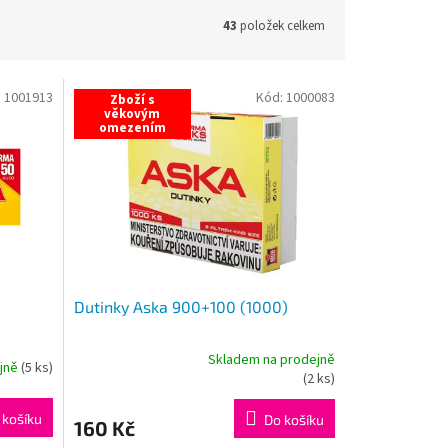
43
položek celkem
:
1001913
Kód:
1000083
Zboží s
věkovým
omezením
Dutinky Aska 900+100 (1000)
Skladem na prodejně
ejně
(
5 ks
)
Průměrné
(
2 ks
)
hodnocení
produktu
 košíku
Do košíku
160 Kč
je
5,0