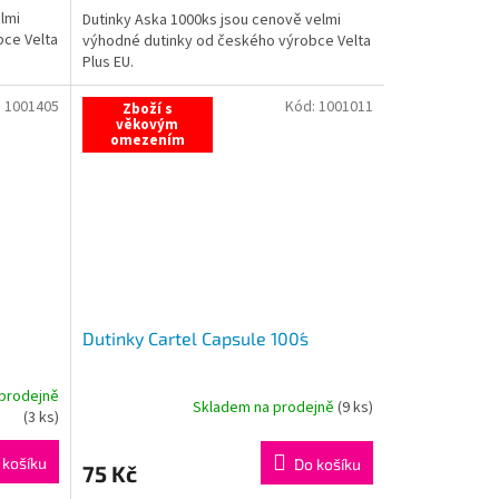
lmi
Dutinky Aska 1000ks jsou cenově velmi
z
bce Velta
výhodné dutinky od českého výrobce Velta
5
Plus EU.
hvězdiček.
:
1001405
Kód:
1001011
Zboží s
věkovým
omezením
Dutinky Cartel Capsule 100´s
prodejně
Skladem na prodejně
(
9 ks
)
(
3 ks
)
 košíku
Do košíku
75 Kč