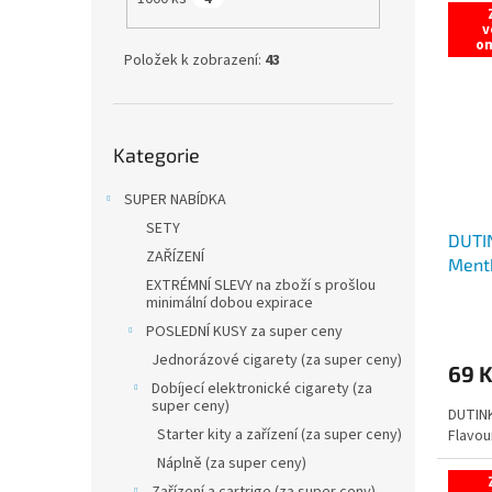
v
o
Položek k zobrazení:
43
Přeskočit
Kategorie
kategorie
SUPER NABÍDKA
SETY
DUTIN
ZAŘÍZENÍ
Menth
EXTRÉMNÍ SLEVY na zboží s prošlou
CAPS
minimální dobou expirace
POSLEDNÍ KUSY za super ceny
Jednorázové cigarety (za super ceny)
69 
Dobíjecí elektronické cigarety (za
super ceny)
DUTINK
Starter kity a zařízení (za super ceny)
Flavou
Náplně (za super ceny)
Zařízení a cartrige (za super ceny)