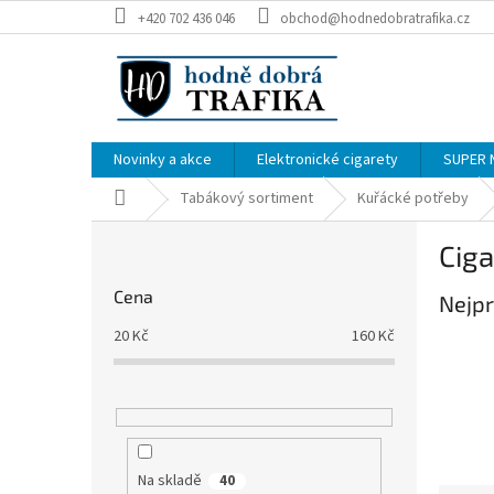
Přejít
+420 702 436 046
obchod@hodnedobratrafika.cz
na
obsah
Novinky a akce
Elektronické cigarety
SUPER 
Domů
Tabákový sortiment
Kuřácké potřeby
P
Ciga
o
s
Cena
Nejpr
t
r
20
Kč
160
Kč
a
n
n
í
p
a
Na skladě
40