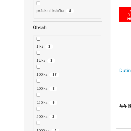
práskací kulička
8
v
o
Obsah
1 ks
1
12 ks
1
Dutin
100 ks
17
200 ks
8
250 ks
9
44 
500 ks
3
1000 ks
4