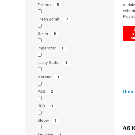
Firebox
Dutink
5
výhodn
Plus E
Fresh Bomb!
7
Gizeh
v
9
o
Imperator
1
Lucky Strike
1
Moreno
1
Dutin
P&S
2
RGD
3
Sloow
1
46 