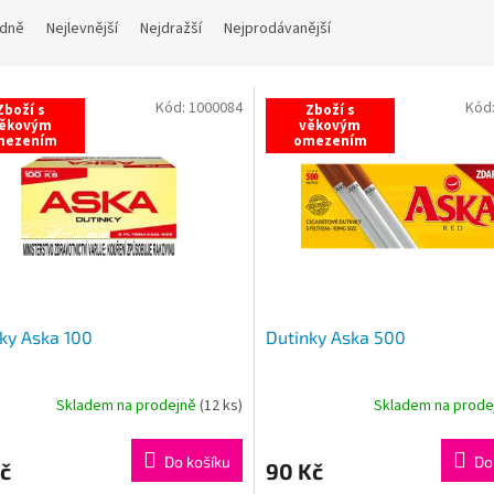
dně
Nejlevnější
Nejdražší
Nejprodávanější
Kód:
1000084
Kód
Zboží s
Zboží s
ěkovým
věkovým
mezením
omezením
ky Aska 100
Dutinky Aska 500
Skladem na prodejně
(
12 ks
)
Skladem na prod
Do košíku
Do
č
90 Kč