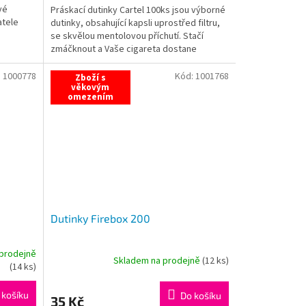
vé
Práskací dutinky Cartel 100ks jsou výborné
atele
dutinky, obsahující kapsli uprostřed filtru,
se skvělou mentolovou příchutí. Stačí
zmáčknout a Vaše cigareta dostane
příjemnou...
:
1000778
Kód:
1001768
Zboží s
věkovým
omezením
Dutinky Firebox 200
prodejně
Skladem na prodejně
(
12 ks
)
(
14 ks
)
 košíku
Do košíku
35 Kč