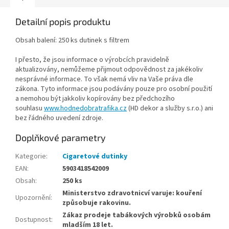
Detailní popis produktu
Obsah balení: 250 ks dutinek s filtrem
I přesto, že jsou informace o výrobcích pravidelně
aktualizovány, nemůžeme přijmout odpovědnost za jakékoliv
nesprávné informace. To však nemá vliv na Vaše práva dle
zákona. Tyto informace jsou podávány pouze pro osobní použití
a nemohou být jakkoliv kopírovány bez předchozího
souhlasu
www.hodnedobratrafika.cz
(HD dekor a služby s.r.o.) ani
bez řádného uvedení zdroje.
Doplňkové parametry
Kategorie
:
Cigaretové dutinky
EAN
:
5903418542009
Obsah
:
250 ks
Ministerstvo zdravotnicví varuje: kouření
Upozornění
:
způsobuje rakovinu.
Zákaz prodeje tabákových výrobků osobám
Dostupnost
:
mladším 18 let.