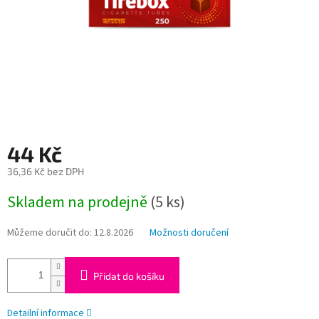
44 Kč
36,36 Kč bez DPH
Měrná
Skladem na prodejně
(
5 ks
)
cena:
Můžeme doručit do:
12.8.2026
Možnosti doručení
Přidat do košíku
Detailní informace