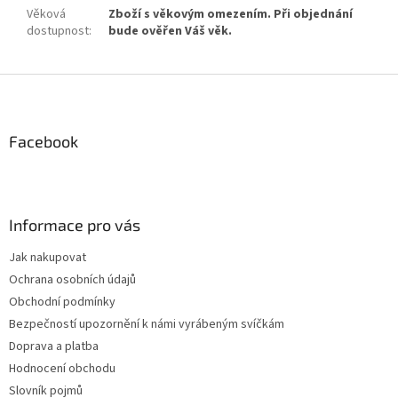
Věková
Zboží s věkovým omezením. Při objednání
dostupnost
:
bude ověřen Váš věk.
Z
á
p
a
Facebook
t
í
Informace pro vás
Jak nakupovat
Ochrana osobních údajů
Obchodní podmínky
Bezpečností upozornění k námi vyrábeným svíčkám
Doprava a platba
Hodnocení obchodu
Slovník pojmů