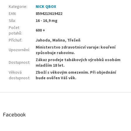
Kategorie
:
NICK QBOX
EAN
:
8594213619422
Síla
:
16 - 16,9 mg
Počet
600 +
potahů
:
Příchuť
:
Jahoda, Malina, Třešeň
Ministerstvo zdravotnicví varuje: kouření
Upozornění
:
způsobuje rakovinu.
Zákaz prodeje tabákových výrobků osobám
Dostupnost
:
mladším 18 let.
Věková
Zboží s věkovým omezením. Při objednání
dostupnost
:
bude ověřen Váš věk.
Z
á
p
a
Facebook
t
í