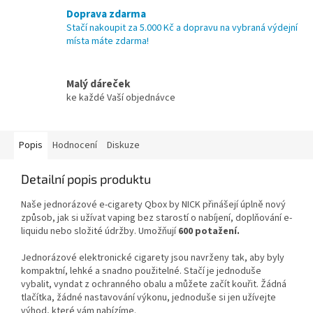
Doprava zdarma
Stačí nakoupit za 5.000 Kč a dopravu na vybraná výdejní
místa máte zdarma!
Malý dáreček
ke každé Vaší objednávce
Popis
Hodnocení
Diskuze
Detailní popis produktu
Naše jednorázové e-cigarety Qbox by NICK přinášejí úplně nový
způsob, jak si užívat vaping bez starostí o nabíjení, doplňování e-
liquidu nebo složité údržby. Umožňují
600 potažení.
Jednorázové elektronické cigarety jsou navrženy tak, aby byly
kompaktní, lehké a snadno použitelné. Stačí je jednoduše
vybalit, vyndat z ochranného obalu a můžete začít kouřit. Žádná
tlačítka, žádné nastavování výkonu, jednoduše si jen užívejte
výhod, které vám nabízíme.