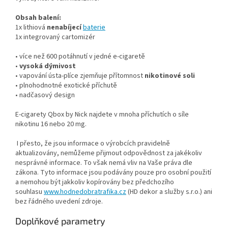
Obsah balení:
1x lithiová
nenabíjecí
baterie
1x integrovaný cartomizér
• více než 600 potáhnutí v jedné e-cigaretě
•
vysoká dýmivost
• vapování ústa-plíce zjemňuje přítomnost
nikotinové soli
• plnohodnotné exotické příchutě
• nadčasový design
E-cigarety Qbox by Nick najdete v mnoha příchutích o síle
nikotinu 16 nebo 20 mg.
I přesto, že jsou informace o výrobcích pravidelně
aktualizovány, nemůžeme přijmout odpovědnost za jakékoliv
nesprávné informace. To však nemá vliv na Vaše práva dle
zákona. Tyto informace jsou podávány pouze pro osobní použití
a nemohou být jakkoliv kopírovány bez předchozího
souhlasu
www.hodnedobratrafika.cz
(HD dekor a služby s.r.o.) ani
bez řádného uvedení zdroje.
Doplňkové parametry