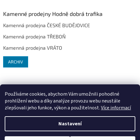
Kamenné prodejny Hodně dobrá trafika
Kamenná prodejna ČESKÉ BUDĚJOVICE
Kamenná prodejna TŘEBOŇ
Kamenná prodejna VRÁTO
ARCHIV
Používáme cookies, abychom Vám umožnili pohodlné
prohlížení webu a díky analýze provozu webu neustále
zlepšovali jeho funkce, výkon a použitelnost.
Více informací
Vytvořil Shoptet
Nastavení
Copyright 2026
Hodně dobrá trafika ®
. Všechna práva vyhrazena.
Upravit nastavení cookies