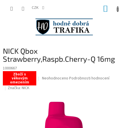
Přejít
NÁKUP
na
CZK
obsah
KOŠÍK
NICK Qbox
Strawberry,Raspb.Cherry-Q 16mg
1000667
Zboží s
Průměrné
Neohodnoceno
Podrobnosti hodnocení
věkovým
omezením
hodnocení
Značka:
NICK
produktu
je
0,0
z
5
hvězdiček.