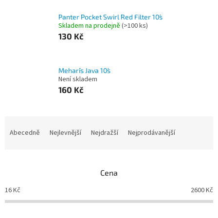
Panter Pocket Swirl Red Filter 10´s
Skladem na prodejně
(
>100 ks
)
130 Kč
Mehari´s Java 10´s
Není skladem
160 Kč
Ř
a
Abecedně
Nejlevnější
Nejdražší
Nejprodávanější
z
e
n
Cena
í
p
16
Kč
2600
Kč
r
o
d