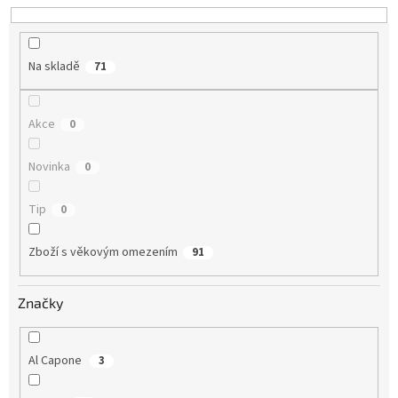
u
k
t
Na skladě
71
ů
Akce
0
Novinka
0
Tip
0
Zboží s věkovým omezením
91
Značky
Al Capone
3