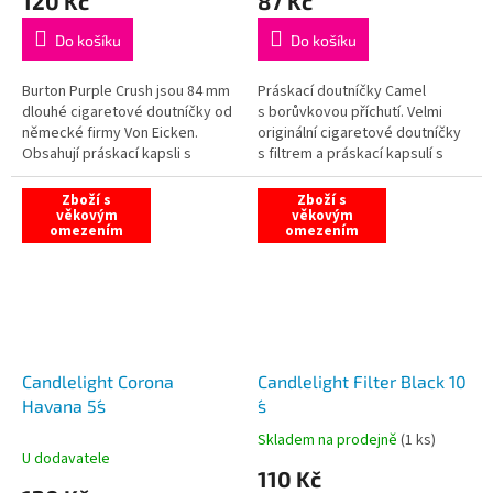
120 Kč
87 Kč
Do košíku
Do košíku
Burton Purple Crush jsou 84 mm
Práskací doutníčky Camel
dlouhé cigaretové doutníčky od
s borůvkovou příchutí. Velmi
německé firmy Von Eicken.
originální cigaretové doutníčky
Obsahují práskací kapsli s
s filtrem a práskací kapsulí s
příchutí lesních plodů.
borůvkovou příchutí.
Zboží s
Zboží s
věkovým
věkovým
omezením
omezením
Candlelight Corona
Candlelight Filter Black 10
Havana 5´s
´s
Skladem na prodejně
(
1 ks
)
Průměrné
U dodavatele
hodnocení
110 Kč
produktu