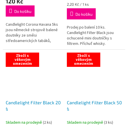
120 Kč
je
Měrná
2,20 Kč / 1 ks
5,0
cena:
Do košíku
z
Do košíku
5
Candlelight Corona Havana 5ks
hvězdiček.
Prodej po balení 10 ks.
jsou německé strojově balené
Candlelight Filter Black jsou
doutníky ze směsi
ochucené mini doutníčky s
středoamerických tabáků,
filtrem. Příchuť whisky.
jednotlivě balené v papírové
krabičce.
Zboží s
Zboží s
věkovým
věkovým
omezením
omezením
Candlelight Filter Black 20
Candlelight Filter Black 50
´s
´s
Skladem na prodejně
(
2 ks
)
Skladem na prodejně
(
3 ks
)