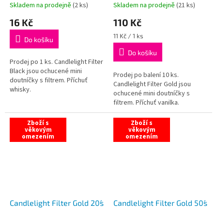
Skladem na prodejně
(
2 ks
)
Skladem na prodejně
(
21 ks
)
16 Kč
110 Kč
Měrná
11 Kč / 1 ks
Do košíku
cena:
Do košíku
Prodej po 1 ks. Candlelight Filter
Black jsou ochucené mini
Prodej po balení 10 ks.
doutníčky s filtrem. Příchuť
Candlelight Filter Gold jsou
whisky.
ochucené mini doutníčky s
filtrem. Příchuť vanilka.
Zboží s
Zboží s
věkovým
věkovým
omezením
omezením
Candlelight Filter Gold 20´s
Candlelight Filter Gold 50´s