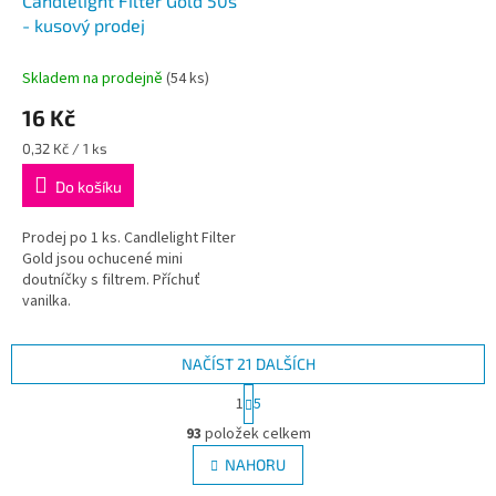
Candlelight Filter Gold 50´s
- kusový prodej
Skladem na prodejně
(
54 ks
)
16 Kč
Měrná
0,32 Kč / 1 ks
cena:
Do košíku
Prodej po 1 ks. Candlelight Filter
Gold jsou ochucené mini
doutníčky s filtrem. Příchuť
vanilka.
NAČÍST 21 DALŠÍCH
S
1
5
t
O
r
93
položek celkem
v
á
l
NAHORU
n
á
k