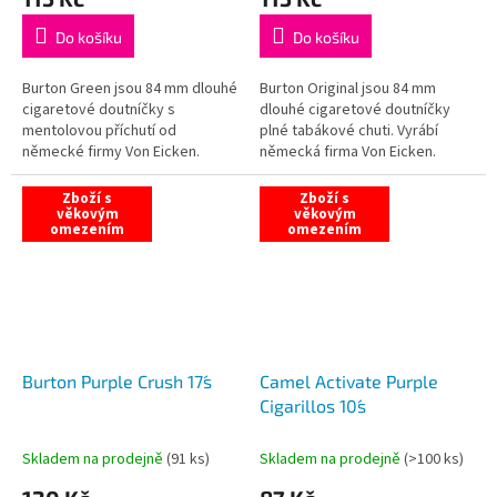
Do košíku
Do košíku
Burton Green jsou 84 mm dlouhé
Burton Original jsou 84 mm
cigaretové doutníčky s
dlouhé cigaretové doutníčky
mentolovou příchutí od
plné tabákové chuti. Vyrábí
německé firmy Von Eicken.
německá firma Von Eicken.
Zboží s
Zboží s
věkovým
věkovým
omezením
omezením
Burton Purple Crush 17´s
Camel Activate Purple
Cigarillos 10´s
Skladem na prodejně
(
91 ks
)
Skladem na prodejně
(
>100 ks
)