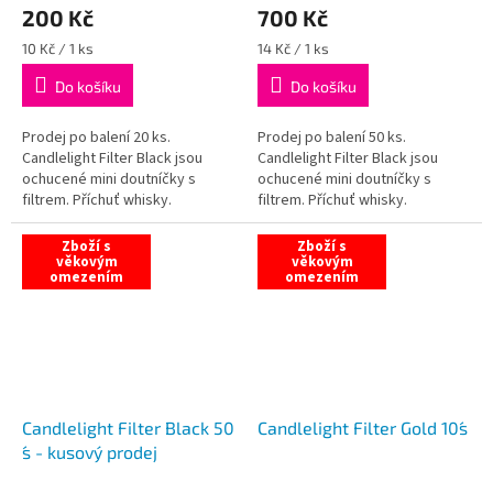
200 Kč
700 Kč
Měrná
Měrná
10 Kč / 1 ks
14 Kč / 1 ks
cena:
cena:
Do košíku
Do košíku
Prodej po balení 20 ks.
Prodej po balení 50 ks.
Candlelight Filter Black jsou
Candlelight Filter Black jsou
ochucené mini doutníčky s
ochucené mini doutníčky s
filtrem. Příchuť whisky.
filtrem. Příchuť whisky.
Zboží s
Zboží s
věkovým
věkovým
omezením
omezením
Candlelight Filter Black 50
Candlelight Filter Gold 10´s
´s - kusový prodej