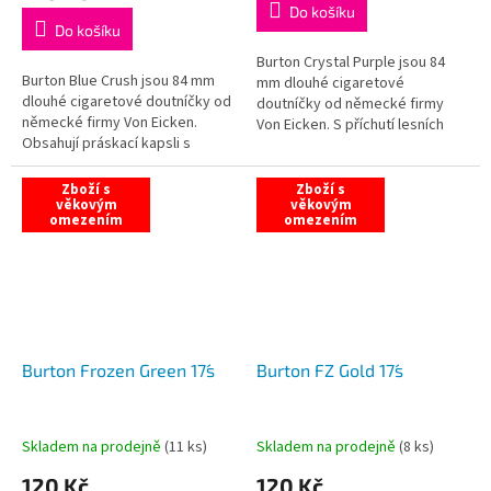
Do košíku
5,0
Do košíku
z
5
Burton Crystal Purple jsou 84
Burton Blue Crush jsou 84 mm
hvězdiček.
mm dlouhé cigaretové
dlouhé cigaretové doutníčky od
doutníčky od německé firmy
německé firmy Von Eicken.
Von Eicken. S příchutí lesních
Obsahují práskací kapsli s
plodů.
mentolovou příchutí.
Zboží s
Zboží s
věkovým
věkovým
omezením
omezením
Burton Frozen Green 17´s
Burton FZ Gold 17´s
Skladem na prodejně
(
11 ks
)
Skladem na prodejně
(
8 ks
)
120 Kč
120 Kč