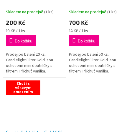
Skladem na prodejně
(
1 ks
)
Skladem na prodejně
(
1 ks
)
200 Kč
700 Kč
Měrná
Měrná
10 Kč / 1 ks
14 Kč / 1 ks
cena:
cena:
Do košíku
Do košíku
Prodej po balení 20 ks.
Prodej po balení 50 ks.
Candlelight Filter Gold jsou
Candlelight Filter Gold jsou
ochucené mini doutníčky s
ochucené mini doutníčky s
filtrem. Příchuť vanilka.
filtrem. Příchuť vanilka.
Zboží s
věkovým
omezením