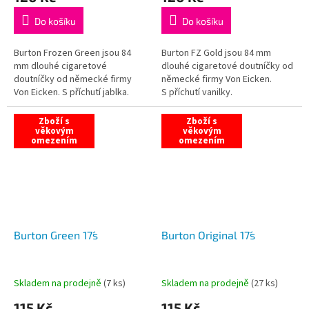
Do košíku
Do košíku
Burton Frozen Green jsou 84
Burton FZ Gold jsou 84 mm
mm dlouhé cigaretové
dlouhé cigaretové doutníčky od
doutníčky od německé firmy
německé firmy Von Eicken.
Von Eicken. S příchutí jablka.
S příchutí vanilky.
Zboží s
Zboží s
věkovým
věkovým
omezením
omezením
Burton Green 17´s
Burton Original 17´s
Skladem na prodejně
(
7 ks
)
Skladem na prodejně
(
27 ks
)
115 Kč
115 Kč