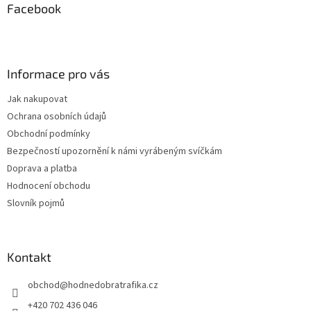
a
Facebook
t
í
Informace pro vás
Jak nakupovat
Ochrana osobních údajů
Obchodní podmínky
Bezpečností upozornění k námi vyrábeným svíčkám
Doprava a platba
Hodnocení obchodu
Slovník pojmů
Kontakt
obchod
@
hodnedobratrafika.cz
+420 702 436 046