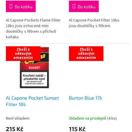
Do košíku
Do košíku
Al Capone Pockets Flame Filter
Al Capone Pocket Filter 18ks
18ks jsou ochucené mini
jsou doutníčky s filtrem.
doutníčky s filtrem s příchutí
koňaku.
Zboží s
Zboží s
věkovým
věkovým
omezením
omezením
Al Capone Pocket Sunset
Burton Blue 17´s
Filter 18´s
Není skladem
Skladem na prodejně
(
4 ks
)
215 Kč
115 Kč