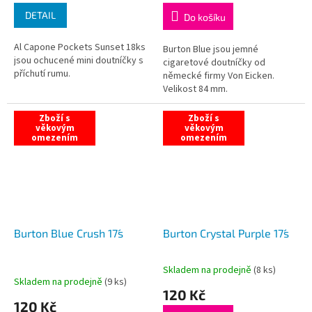
DETAIL
Do košíku
Al Capone Pockets Sunset 18ks
Burton Blue jsou jemné
jsou ochucené mini doutníčky s
cigaretové doutníčky od
příchutí rumu.
německé firmy Von Eicken.
Velikost 84 mm.
Zboží s
Zboží s
věkovým
věkovým
omezením
omezením
Burton Blue Crush 17´s
Burton Crystal Purple 17´s
Skladem na prodejně
(
8 ks
)
Průměrné
Skladem na prodejně
(
9 ks
)
hodnocení
120 Kč
produktu
120 Kč
je