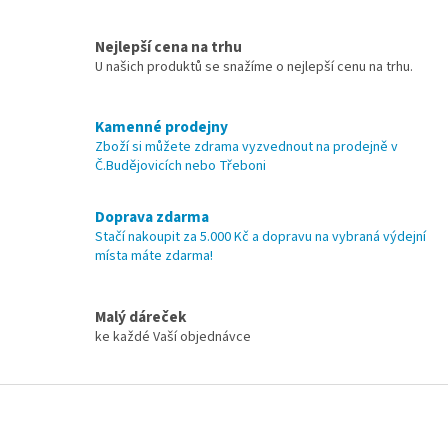
d
o
v
a
á
Nejlepší cena na trhu
c
n
í
U našich produktů se snažíme o nejlepší cenu na trhu.
í
p
r
v
Kamenné prodejny
k
Zboží si můžete zdrama vyzvednout na prodejně v
y
Č.Budějovicích nebo Třeboni
v
ý
Doprava zdarma
p
Stačí nakoupit za 5.000 Kč a dopravu na vybraná výdejní
i
místa máte zdarma!
s
u
Malý dáreček
ke každé Vaší objednávce
Z
á
p