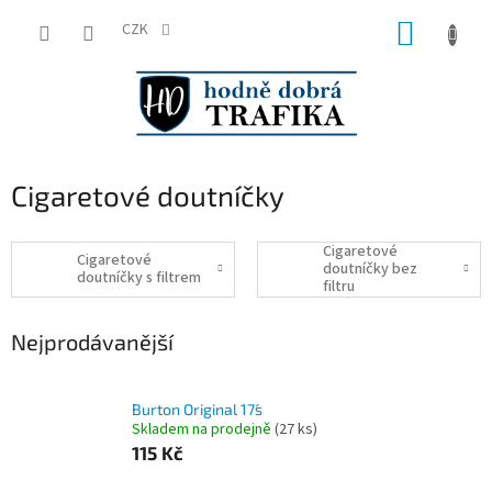
Přejít
NÁKUP
na
CZK
obsah
KOŠÍK
Cigaretové doutníčky
Cigaretové
Cigaretové
doutníčky bez
doutníčky s filtrem
filtru
Nejprodávanější
Burton Original 17´s
Skladem na prodejně
(
27 ks
)
115 Kč