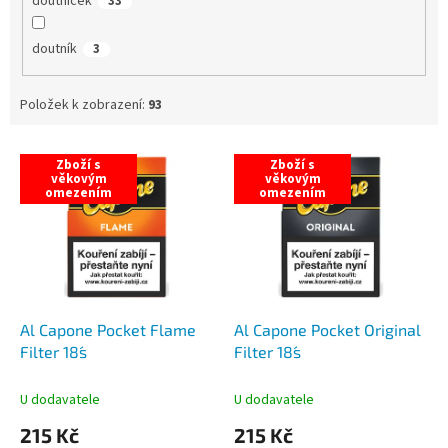
doutníček
33
doutník
3
Položek k zobrazení:
93
V
Zboží s
Zboží s
ý
věkovým
věkovým
omezením
omezením
p
i
s
p
r
o
d
Al Capone Pocket Flame
Al Capone Pocket Original
u
Filter 18´s
Filter 18´s
k
t
U dodavatele
U dodavatele
ů
215 Kč
215 Kč