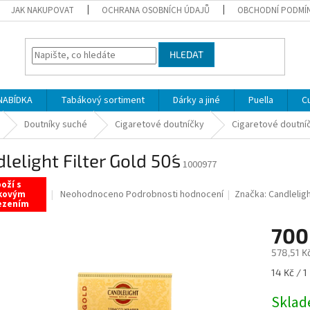
JAK NAKUPOVAT
OCHRANA OSOBNÍCH ÚDAJŮ
OBCHODNÍ PODMÍ
HLEDAT
NABÍDKA
Tabákový sortiment
Dárky a jiné
Puella
C
Doutníky suché
Cigaretové doutníčky
Cigaretové doutníč
lelight Filter Gold 50´s
1000977
oží s
Průměrné
Neohodnoceno
Podrobnosti hodnocení
Značka:
Candlelig
kovým
ezením
hodnocení
produktu
700
je
0,0
578,51 K
z
5
Měrná
14 Kč / 1
hvězdiček.
cena:
Sklad