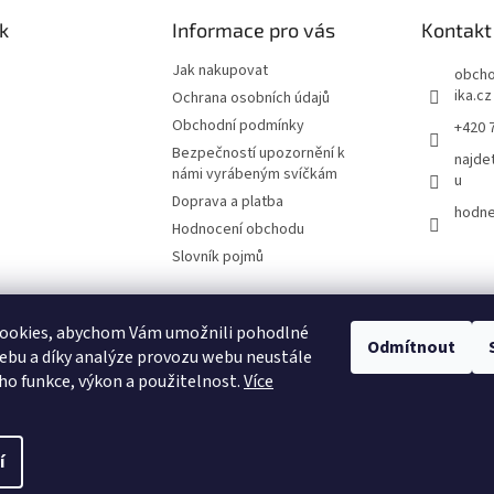
k
Informace pro vás
Kontakt
Jak nakupovat
obch
ika.cz
Ochrana osobních údajů
Obchodní podmínky
+420 
Bezpečností upozornění k
najde
námi vyrábeným svíčkám
u
Doprava a platba
hodne
Hodnocení obchodu
Slovník pojmů
ookies, abychom Vám umožnili pohodlné
Odmítnout
ebu a díky analýze provozu webu neustále
eho funkce, výkon a použitelnost.
Více
vyhrazena.
Upravit nastavení cookies
í