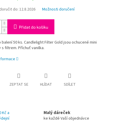
oručit do:
12.8.2026
Možnosti doručení
Přidat do košíku
 balení 50 ks. Candlelight Filter Gold jsou ochucené mini
s filtrem. Příchuť vanilka.
informace
ZEPTAT SE
HLÍDAT
SDÍLET
Malý dáreček
0 Kč a
ýdejní
ke každé Vaší objednávce