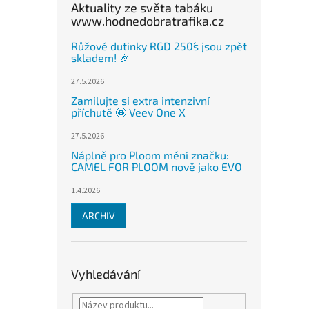
Aktuality ze světa tabáku
www.hodnedobratrafika.cz
Růžové dutinky RGD 250´s jsou zpět
skladem! 🎉
27.5.2026
Zamilujte si extra intenzivní
příchutě 🤩 Veev One X
27.5.2026
Náplně pro Ploom mění značku:
CAMEL FOR PLOOM nově jako EVO
1.4.2026
ARCHIV
Vyhledávání