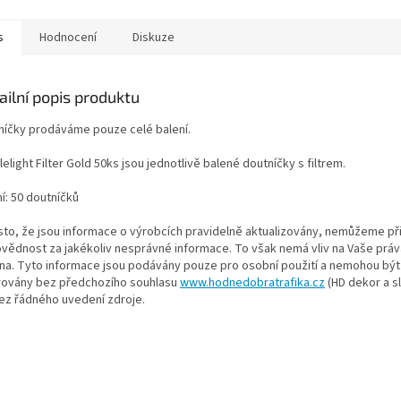
s
Hodnocení
Diskuze
ailní popis produktu
níčky prodáváme pouze celé balení.
elight Filter Gold 50ks jsou jednotlivě balené doutníčky s filtrem.
í: 50 doutníčků
esto, že jsou informace o výrobcích pravidelně aktualizovány, nemůžeme př
vědnost za jakékoliv nesprávné informace. To však nemá vliv na Vaše práv
na. Tyto informace jsou podávány pouze pro osobní použití a nemohou být 
rovány bez předchozího souhlasu
www.hodnedobratrafika.cz
(HD dekor a sl
bez řádného uvedení zdroje.