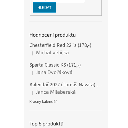
HLEDAT
Hodnocení produktu
Chesterfield Red 22´s (178,-)
Michal velička
|
Hodnocení produktu je 5 z 5 hvězdiček.
Sparta Classic KS (171,-)
Jana Dvořáková
|
Hodnocení produktu je 5 z 5 hvězdiček.
Kalendář 2027 (Tomáš Navara) - Šumava v srdci mém - nástěnný
Janca Milaberská
|
Hodnocení produktu je 5 z 5 hvězdiček.
Krásný kalendář.
Top 6 produktů