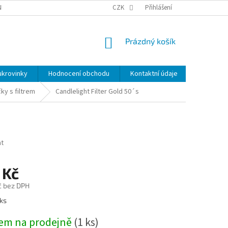
NKY
BEZPEČNOSTÍ UPOZORNĚNÍ K NÁMI VYRÁBENÝM SVÍČKÁM
CZK
Přihlášení
DOPR
NÁKUPNÍ
Prázdný košík
KOŠÍK
ukrovinky
Hodnocení obchodu
Kontaktní údaje
Značky
ky s filtrem
Candlelight Filter Gold 50´s
ht
 Kč
č bez DPH
 ks
em na prodejně
(
1 ks
)