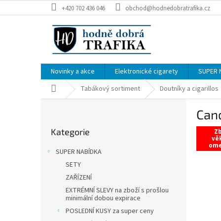
Přejít
+420 702 436 046
obchod@hodnedobratrafika.cz
na
obsah
Novinky a akce
Elektronické cigarety
SUPER 
Domů
Tabákový sortiment
Doutníky a cigarillos
P
Cand
o
Přeskočit
s
Kategorie
kategorie
Zb
t
vě
om
r
SUPER NABÍDKA
a
SETY
n
ZAŘÍZENÍ
n
í
EXTRÉMNÍ SLEVY na zboží s prošlou
minimální dobou expirace
p
POSLEDNÍ KUSY za super ceny
a