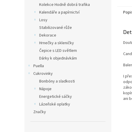
Kolekce Hodně dobrá trafika
Kalendáře a papírnictví
Popi
Losy
Stabilizované růže
Det
Dekorace
Dout
Hrnečky a skleničky
Čepice s LED světlem
Candl
Dárky k objednávkám
Balen
Puella
Cukrovinky
I př
Bonbóny a sladkosti
odpo
záko
Nápoje
kopí
Energetické sáčky
ani 
Lázeňské oplatky
Značky