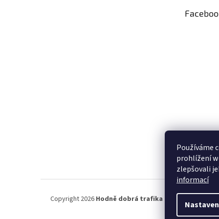
t
Faceboo
í
Používáme c
prohlížení w
zlepšovali j
informací
Copyright 2026
Hodně dobrá trafika ®
. Všechna práva 
Nastaven