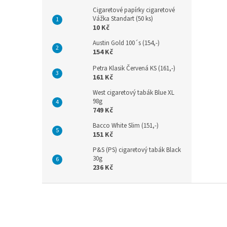
Cigaretové papírky cigaretové
Vážka Standart (50 ks)
10 Kč
Austin Gold 100´s (154,-)
154 Kč
Petra Klasik Červená KS (161,-)
161 Kč
West cigaretový tabák Blue XL
98g
749 Kč
Bacco White Slim (151,-)
151 Kč
P&S (PS) cigaretový tabák Black
30g
236 Kč
Z
á
p
a