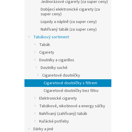
n
Jednorázové cigarety (za super ceny)
e
Dobíjecí elektronické cigarety (za
l
super ceny)
Liquidy a náplně (za super ceny)
Nahřívaný tabák (za super ceny)
Tabákový sortiment
Tabák
Cigarety
Doutníky a cigarillos
Doutníky suché
Cigaretové doutníčky
Cigaretové doutníčky s filtrem
Cigaretové doutníčky bez filtru
Elektronické cigarety
Tabákové, nikotinové a energy sáčky
Nahřívaný (zahřívaný) tabák
Kuřácké potřeby
Dárky a jiné