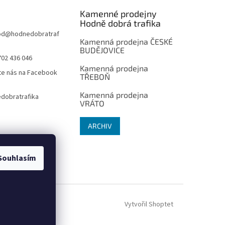
Kamenné prodejny
Hodně dobrá trafika
od
@
hodnedobratraf
Kamenná prodejna ČESKÉ
BUDĚJOVICE
702 436 046
Kamenná prodejna
te nás na Facebook
TŘEBOŇ
Kamenná prodejna
dobratrafika
VRÁTO
ARCHIV
Souhlasím
Vytvořil Shoptet