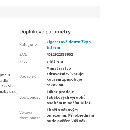
Doplňkové parametry
Cigaretové doutníčky s
Kategorie
:
filtrem
EAN
:
4012922833952
Filtr
:
s filtrem
Ministerstvo
zdravotnicví varuje:
ijmout
Upozornění
:
kouření způsobuje
a dle
rakovinu.
jakkoliv
užby s.r.o.)
Zákaz prodeje
Dostupnost
:
tabákových výrobků
osobám mladším 18 let.
Zboží s věkovým
Věková
omezením. Při objednání
dostupnost
:
bude ověřen Váš věk.