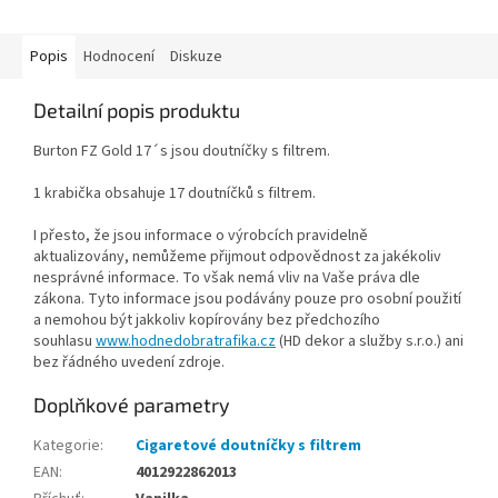
Popis
Hodnocení
Diskuze
Detailní popis produktu
Burton FZ Gold 17´s jsou doutníčky s filtrem.
1 krabička obsahuje 17 doutníčků s filtrem.
I přesto, že jsou informace o výrobcích pravidelně
aktualizovány, nemůžeme přijmout odpovědnost za jakékoliv
nesprávné informace. To však nemá vliv na Vaše práva dle
zákona. Tyto informace jsou podávány pouze pro osobní použití
a nemohou být jakkoliv kopírovány bez předchozího
souhlasu
www.hodnedobratrafika.cz
(HD dekor a služby s.r.o.) ani
bez řádného uvedení zdroje.
Doplňkové parametry
Kategorie
:
Cigaretové doutníčky s filtrem
EAN
:
4012922862013