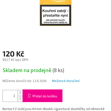
120 Kč
99,17 Kč bez DPH
Měrná
Skladem na prodejně
(
8 ks
)
cena:
Můžeme doručit do:
13.8.2026
Možnosti doručení
Přidat do košíku
Burton FZ Gold jsou 84 mm dlouhé cigaretové doutníčky od německé