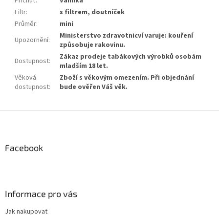
Příchuť
:
Vanilka
Filtr
:
s filtrem, doutníček
Průměr
:
mini
Ministerstvo zdravotnicví varuje: kouření
Upozornění
:
způsobuje rakovinu.
Zákaz prodeje tabákových výrobků osobám
Dostupnost
:
mladším 18 let.
Věková
Zboží s věkovým omezením. Při objednání
dostupnost
:
bude ověřen Váš věk.
Z
á
p
a
Facebook
t
í
Informace pro vás
Jak nakupovat