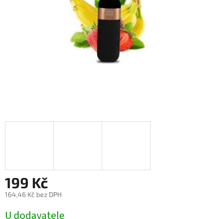
199 Kč
164,46 Kč bez DPH
Měrná
U dodavatele
cena: