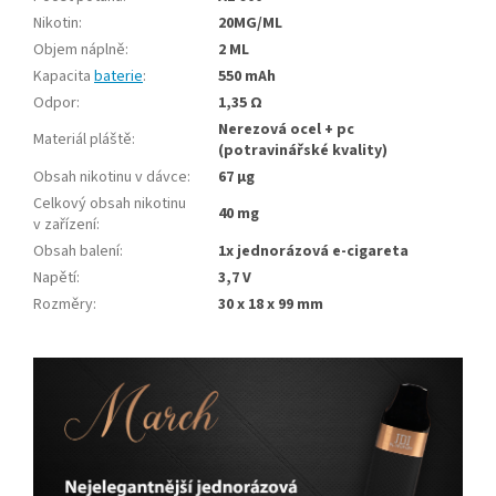
Nikotin
:
20MG/ML
Objem náplně
:
2 ML
Kapacita
baterie
:
550 mAh
Odpor
:
1,35 Ω
Nerezová ocel + pc
Materiál pláště
:
(potravinářské kvality)
Obsah nikotinu v dávce
:
67 µg
Celkový obsah nikotinu
40 mg
v zařízení
:
Obsah balení
:
1x jednorázová e-cigareta
Napětí
:
3,7 V
Rozměry
:
30 x 18 x 99 mm