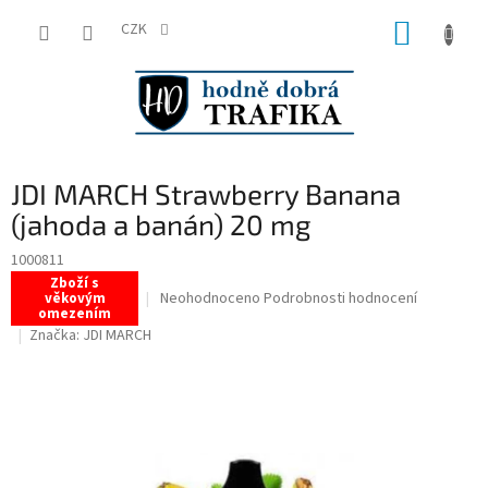
Přejít
NÁKUP
na
CZK
obsah
KOŠÍK
JDI MARCH Strawberry Banana
(jahoda a banán) 20 mg
1000811
Zboží s
Průměrné
Neohodnoceno
Podrobnosti hodnocení
věkovým
omezením
hodnocení
Značka:
JDI MARCH
produktu
je
0,0
z
5
hvězdiček.