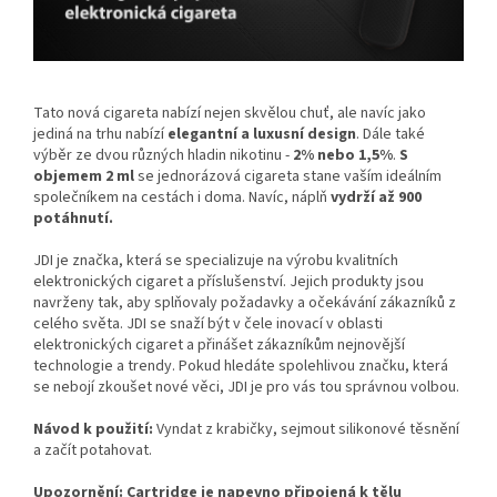
Tato nová cigareta nabízí nejen skvělou chuť, ale navíc jako
jediná na trhu nabízí
elegantní a luxusní design
. Dále také
výběr ze dvou různých hladin nikotinu -
2% nebo 1,5%
.
S
objemem 2 ml
se jednorázová cigareta stane vaším ideálním
společníkem na cestách i doma. Navíc, náplň
vydrží až 900
potáhnutí.
JDI je značka, která se specializuje na výrobu kvalitních
elektronických cigaret a příslušenství. Jejich produkty jsou
navrženy tak, aby splňovaly požadavky a očekávání zákazníků z
celého světa. JDI se snaží být v čele inovací v oblasti
elektronických cigaret a přinášet zákazníkům nejnovější
technologie a trendy. Pokud hledáte spolehlivou značku, která
se nebojí zkoušet nové věci, JDI je pro vás tou správnou volbou.
Návod k použití:
Vyndat z krabičky, sejmout silikonové těsnění
a začít potahovat.
Upozornění: Cartridge je napevno připojená k tělu