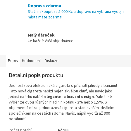
Doprava zdarma
Stačí nakoupit za 5.000 Kč a dopravu na vybraná výdejní
místa máte zdarma!
Malý dáreček
ke každé Vaší objednávce
Popis
Hodnocení
Diskuze
Detailní popis produktu
Jednorázová elektronická cigareta s příchutí jahody a banánu!
Tato nová cigareta nabízí nejen skvělou chuť, ale navíc jako
jediná na trhu nabízí
elegantní a luxusní design
. Dále také
výběr ze dvou různých hladin nikotinu - 2% nebo 1,5%. S
objemem 2 ml se jednorázová cigareta stane vaším ideálním
společníkem na cestách i doma. Navíc, náplň vydrží až 900
potáhnutí.
Počet potahů
:
AŽ 900