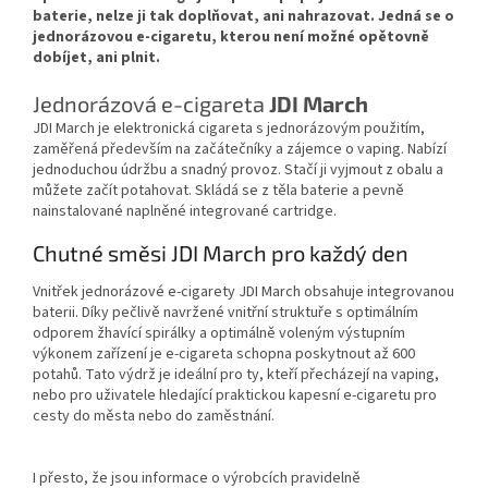
baterie, nelze ji tak doplňovat, ani nahrazovat. Jedná se o
jednorázovou e-cigaretu, kterou není možné opětovně
dobíjet, ani plnit.
Jednorázová e-cigareta
JDI March
JDI March je elektronická cigareta s jednorázovým použitím,
zaměřená především na začátečníky a zájemce o vaping. Nabízí
jednoduchou údržbu a snadný provoz. Stačí ji vyjmout z obalu a
můžete začít potahovat. Skládá se z těla baterie a pevně
nainstalované naplněné integrované cartridge.
Chutné směsi JDI March pro každý den
Vnitřek jednorázové e-cigarety JDI March obsahuje integrovanou
baterii. Díky pečlivě navržené vnitřní struktuře s optimálním
odporem žhavící spirálky a optimálně voleným výstupním
výkonem zařízení je e-cigareta schopna poskytnout až 600
potahů. Tato výdrž je ideální pro ty, kteří přecházejí na vaping,
nebo pro uživatele hledající praktickou kapesní e-cigaretu pro
cesty do města nebo do zaměstnání.
I přesto, že jsou informace o výrobcích pravidelně