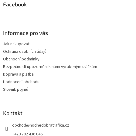
a
Facebook
t
í
Informace pro vás
Jak nakupovat
Ochrana osobních údajů
Obchodní podmínky
Bezpečností upozornění k námi vyrábeným svíčkám
Doprava a platba
Hodnocení obchodu
Slovník pojmů
Kontakt
obchod
@
hodnedobratrafika.cz
+420 702 436 046