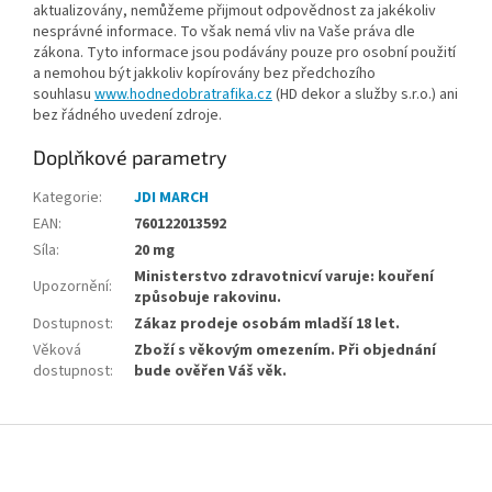
aktualizovány, nemůžeme přijmout odpovědnost za jakékoliv
nesprávné informace. To však nemá vliv na Vaše práva dle
zákona. Tyto informace jsou podávány pouze pro osobní použití
a nemohou být jakkoliv kopírovány bez předchozího
souhlasu
www.hodnedobratrafika.cz
(HD dekor a služby s.r.o.) ani
bez řádného uvedení zdroje.
Doplňkové parametry
Kategorie
:
JDI MARCH
EAN
:
760122013592
Síla
:
20 mg
Ministerstvo zdravotnicví varuje: kouření
Upozornění
:
způsobuje rakovinu.
Dostupnost
:
Zákaz prodeje osobám mladší 18 let.
Věková
Zboží s věkovým omezením. Při objednání
dostupnost
:
bude ověřen Váš věk.
Z
á
p