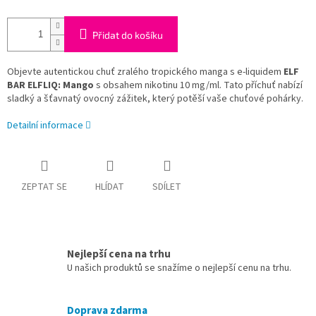
Přidat do košíku
Objevte autentickou chuť zralého tropického manga s e-liquidem
ELF
BAR ELFLIQ: Mango
s obsahem nikotinu 10 mg/ml. Tato příchuť nabízí
sladký a šťavnatý ovocný zážitek, který potěší vaše chuťové pohárky.
Detailní informace
ZEPTAT SE
HLÍDAT
SDÍLET
Nejlepší cena na trhu
U našich produktů se snažíme o nejlepší cenu na trhu.
Doprava zdarma