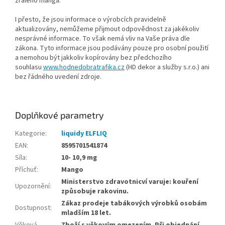
zralého manga.
I přesto, že jsou informace o výrobcích pravidelně
aktualizovány, nemůžeme přijmout odpovědnost za jakékoliv
nesprávné informace. To však nemá vliv na Vaše práva dle
zákona. Tyto informace jsou podávány pouze pro osobní použití
a nemohou být jakkoliv kopírovány bez předchozího
souhlasu
www.hodnedobratrafika.cz
(HD dekor a služby s.r.o.) ani
bez řádného uvedení zdroje.
Doplňkové parametry
Kategorie
:
liquidy ELFLIQ
EAN
:
8595701541874
Síla
:
10- 10,9 mg
Příchuť
:
Mango
Ministerstvo zdravotnicví varuje: kouření
Upozornění
:
způsobuje rakovinu.
Zákaz prodeje tabákových výrobků osobám
Dostupnost
:
mladším 18 let.
Věková
Zboží s věkovým omezením. Při objednání