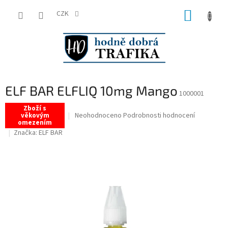
Přejít
NÁKUP
na
CZK
obsah
KOŠÍK
ELF BAR ELFLIQ 10mg Mango
1000001
Zboží s
Průměrné
Neohodnoceno
Podrobnosti hodnocení
věkovým
omezením
hodnocení
Značka:
ELF BAR
produktu
je
0,0
z
5
hvězdiček.