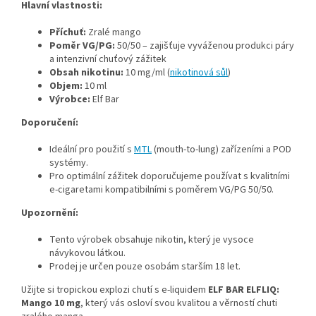
Hlavní vlastnosti:
Příchuť:
Zralé mango
Poměr VG/PG:
50/50 – zajišťuje vyváženou produkci páry
a intenzivní chuťový zážitek
Obsah nikotinu:
10 mg/ml (
nikotinová sůl
)
Objem:
10 ml
Výrobce:
Elf Bar
Doporučení:
Ideální pro použití s
MTL
(mouth-to-lung) zařízeními a POD
systémy.
Pro optimální zážitek doporučujeme používat s kvalitními
e-cigaretami kompatibilními s poměrem VG/PG 50/50.
Upozornění:
Tento výrobek obsahuje nikotin, který je vysoce
návykovou látkou.
Prodej je určen pouze osobám starším 18 let.
Užijte si tropickou explozi chutí s e-liquidem
ELF BAR ELFLIQ:
Mango 10 mg
, který vás osloví svou kvalitou a věrností chuti