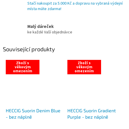
Stačí nakoupit za 5.000 Kč a dopravu na vybraná výdejní
místa máte zdarma!
Malý dáreček
ke každé Vaší objednávce
Související produkty
Zboží s
Zboží s
věkovým
věkovým
omezením
omezením
HECCIG Suorin Denim Blue
HECCIG Suorin Gradient
- bez náplně
Purple - bez náplně