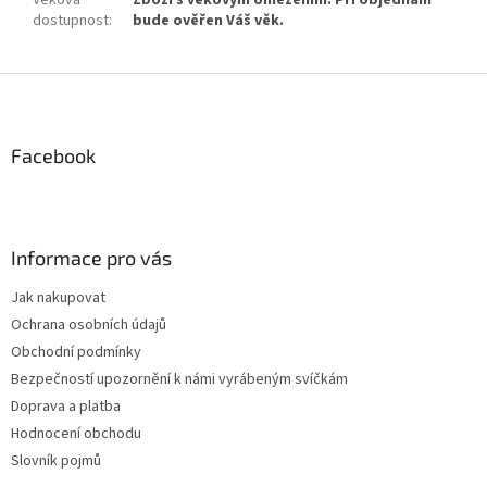
dostupnost
:
bude ověřen Váš věk.
Z
á
p
a
Facebook
t
í
Informace pro vás
Jak nakupovat
Ochrana osobních údajů
Obchodní podmínky
Bezpečností upozornění k námi vyrábeným svíčkám
Doprava a platba
Hodnocení obchodu
Slovník pojmů