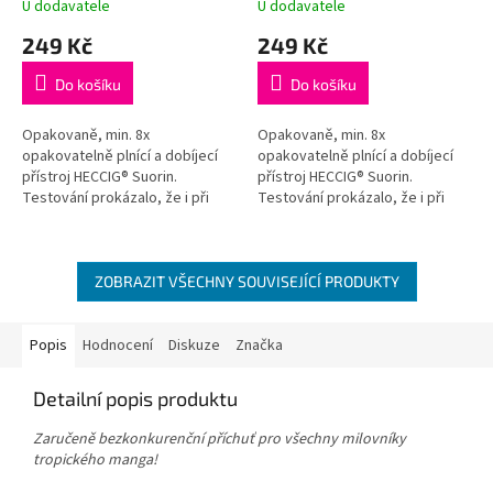
U dodavatele
U dodavatele
249 Kč
249 Kč
Do košíku
Do košíku
Opakovaně, min. 8x
Opakovaně, min. 8x
opakovatelně plnící a dobíjecí
opakovatelně plnící a dobíjecí
přístroj HECCIG® Suorin.
přístroj HECCIG® Suorin.
Testování prokázalo, že i při
Testování prokázalo, že i při
11xnásobném použití je stále
11xnásobném použití je stále
chuť neměnná.
chuť neměnná.
ZOBRAZIT VŠECHNY SOUVISEJÍCÍ PRODUKTY
Popis
Hodnocení
Diskuze
Značka
Detailní popis produktu
Zaručeně bezkonkurenční příchuť pro všechny milovníky
tropického manga!