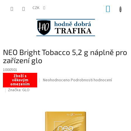
Přejít
NÁKUP
na
CZK
obsah
KOŠÍK
NEO Bright Tobacco 5,2 g náplně pro
zařízení glo
1000501
Zboží s
Průměrné
Neohodnoceno
Podrobnosti hodnocení
věkovým
omezením
hodnocení
Značka:
GLO
produktu
je
0,0
z
5
hvězdiček.