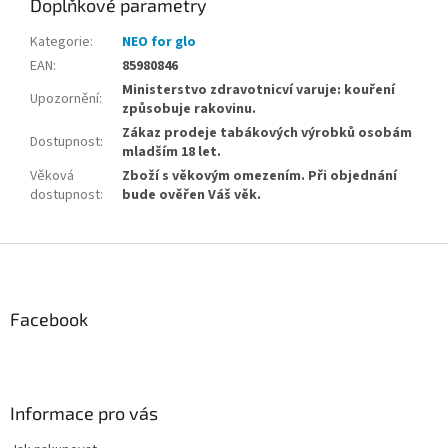
Doplňkové parametry
Kategorie
:
NEO for glo
EAN
:
85980846
Ministerstvo zdravotnicví varuje: kouření
Upozornění
:
způsobuje rakovinu.
Zákaz prodeje tabákových výrobků osobám
Dostupnost
:
mladším 18 let.
Věková
Zboží s věkovým omezením. Při objednání
dostupnost
:
bude ověřen Váš věk.
Z
á
p
a
Facebook
t
í
Informace pro vás