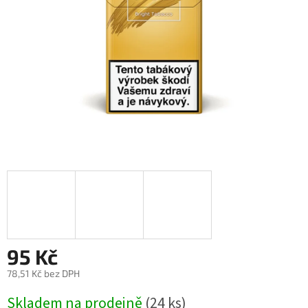
95 Kč
78,51 Kč bez DPH
Měrná
Skladem na prodejně
(
24 ks
)
cena: