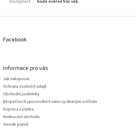
dostupnost
:
bude ověřen Váš věk.
Z
á
p
a
Facebook
t
í
Informace pro vás
Jak nakupovat
Ochrana osobních údajů
Obchodní podmínky
Bezpečností upozornění k námi vyrábeným svíčkám
Doprava a platba
Hodnocení obchodu
Slovník pojmů