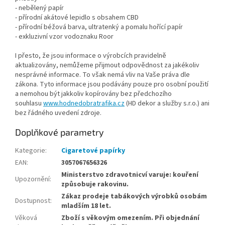
- nebělený papír
- přírodní akátové lepidlo s obsahem CBD
- přírodní béžová barva, ultratenký a pomalu hořící papír
- exkluzivní vzor vodoznaku Roor
I přesto, že jsou informace o výrobcích pravidelně
aktualizovány, nemůžeme přijmout odpovědnost za jakékoliv
nesprávné informace. To však nemá vliv na Vaše práva dle
zákona. Tyto informace jsou podávány pouze pro osobní použití
a nemohou být jakkoliv kopírovány bez předchozího
souhlasu
www.hodnedobratrafika.cz
(HD dekor a služby s.r.o.) ani
bez řádného uvedení zdroje.
Doplňkové parametry
Kategorie
:
Cigaretové papírky
EAN
:
3057067656326
Ministerstvo zdravotnicví varuje: kouření
Upozornění
:
způsobuje rakovinu.
Zákaz prodeje tabákových výrobků osobám
Dostupnost
:
mladším 18 let.
Věková
Zboží s věkovým omezením. Při objednání