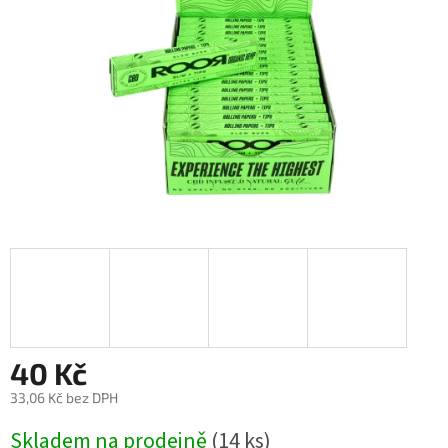
40 Kč
33,06 Kč bez DPH
Měrná
Skladem na prodejně
(
14 ks
)
cena: