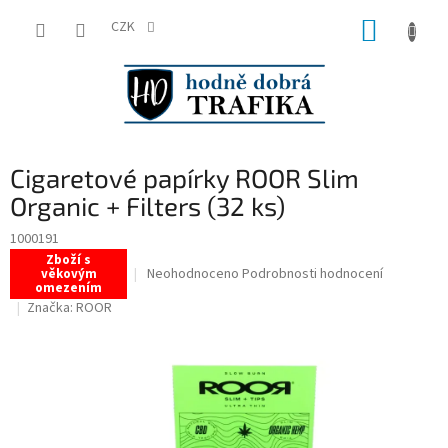
Přejít
NÁKUP
na
CZK
obsah
KOŠÍK
Cigaretové papírky ROOR Slim
Organic + Filters (32 ks)
1000191
Zboží s
Průměrné
Neohodnoceno
Podrobnosti hodnocení
věkovým
omezením
hodnocení
Značka:
ROOR
produktu
je
0,0
z
5
hvězdiček.