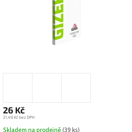
26 Kč
21,49 Kč bez DPH
Měrná
Skladem na prodejně
(
39 ks
)
cena: