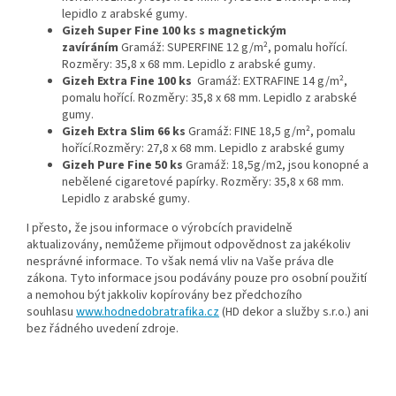
lepidlo z arabské gumy.
Gizeh Super Fine 100 ks s magnetickým
zavíráním
Gramáž: SUPERFINE 12 g/m², pomalu hořící.
Rozměry: 35,8 x 68 mm. Lepidlo z arabské gumy.
Gizeh Extra Fine 100 ks
Gramáž: EXTRAFINE 14 g/m²,
pomalu hořící. Rozměry: 35,8 x 68 mm. Lepidlo z arabské
gumy.
Gizeh Extra Slim 66 ks
Gramáž: FINE 18,5 g/m², pomalu
hořící.Rozměry: 27,8 x 68 mm. Lepidlo z arabské gumy
Gizeh Pure Fine 50 ks
Gramáž: 18,5g/m2, jsou konopné a
nebělené cigaretové papírky. Rozměry: 35,8 x 68 mm.
Lepidlo z arabské gumy.
I přesto, že jsou informace o výrobcích pravidelně
aktualizovány, nemůžeme přijmout odpovědnost za jakékoliv
nesprávné informace. To však nemá vliv na Vaše práva dle
zákona. Tyto informace jsou podávány pouze pro osobní použití
a nemohou být jakkoliv kopírovány bez předchozího
souhlasu
www.hodnedobratrafika.cz
(HD dekor a služby s.r.o.) ani
bez řádného uvedení zdroje.
Klíčová slova: Bali Shag, Bali Shag tabák, Bali Shag cigaretový
tabák, Bali Shag pouch, Balishag, Balishag tabák, Balishag