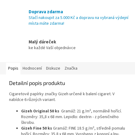
Doprava zdarma
Stačí nakoupit za 5.000 Kč a dopravu na vybraná výdejní
místa máte zdarma!
Malý dáreček
ke každé Vaší objednávce
Popis
Hodnocení
Diskuze
Značka
Detailní popis produktu
Cigaretové papírky značky Gizeh určené k balení cigaret. V
nabídce 6 různých variant.
Gizeh Original 50 ks
Gramáž: 21 g/m², normálně hořící.
Rozměry: 35,8 x 68 mm. Lepidlo: dextrin - z pšeničného
škrobu.
Gizeh Fine 50 ks
Gramáž: FINE 18.5 g/m², středně pomalu
hořící. Rozměry: 35,8 x 68 mm. Vyrobeno z konopí a lnu,