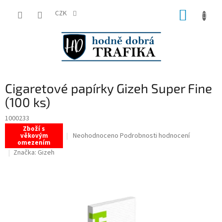
Přejít
NÁKUP
na
CZK
obsah
KOŠÍK
Cigaretové papírky Gizeh Super Fine
(100 ks)
1000233
Zboží s
Průměrné
Neohodnoceno
Podrobnosti hodnocení
věkovým
omezením
hodnocení
Značka:
Gizeh
produktu
je
0,0
z
5
hvězdiček.