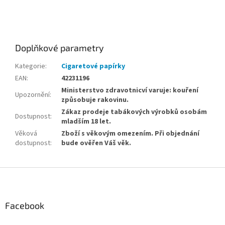
cigaretový tabák, Balishag pouch, cigaretový tabák, nejlevnější
tabák, levný tabák, levné cigarety
Doplňkové parametry
Kategorie
:
Cigaretové papírky
EAN
:
42231196
Ministerstvo zdravotnicví varuje: kouření
Upozornění
:
způsobuje rakovinu.
Zákaz prodeje tabákových výrobků osobám
Dostupnost
:
mladším 18 let.
Věková
Zboží s věkovým omezením. Při objednání
dostupnost
:
bude ověřen Váš věk.
Z
á
p
a
Facebook
t