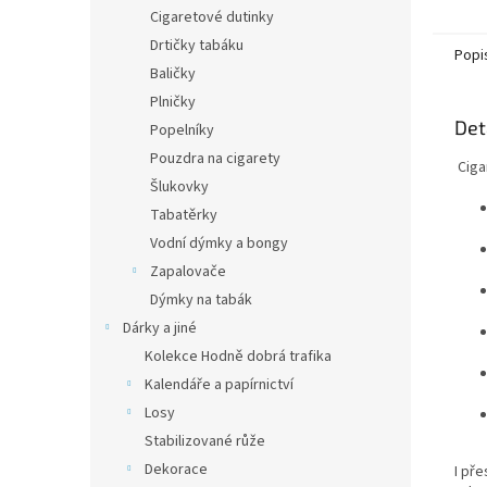
Cigaretové dutinky
Drtičky tabáku
Popi
Baličky
Plničky
Det
Popelníky
Pouzdra na cigarety
Ciga
Šlukovky
Tabatěrky
Vodní dýmky a bongy
Zapalovače
Dýmky na tabák
Dárky a jiné
Kolekce Hodně dobrá trafika
Kalendáře a papírnictví
Losy
Stabilizované růže
Dekorace
I př