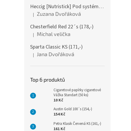
Heccig [Nutristick] Pod systém DV2 - F bull
Zuzana Dvořáková
|
Hodnocení produktu je 5 z 5 hvězdiček.
Chesterfield Red 22´s (178,-)
Michal velička
|
Hodnocení produktu je 5 z 5 hvězdiček.
Sparta Classic KS (171,-)
Jana Dvořáková
|
Hodnocení produktu je 5 z 5 hvězdiček.
Top 6 produktů
Cigaretové papírky cigaretové
Vážka Standart (50 ks)
10 Kč
Austin Gold 100´s (154,-)
154 Kč
Petra Klasik Červená KS (161,-)
161 Kč