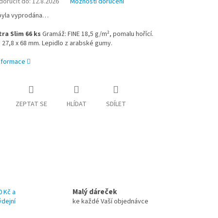
oručit do:
12.8.2026
Možnosti doručení
byla vyprodána…
tra Slim 66 ks
Gramáž: FINE 18,5 g/m², pomalu hořící.
27,8 x 68 mm. Lepidlo z arabské gumy.
informace
ZEPTAT SE
HLÍDAT
SDÍLET
Malý dáreček
0 Kč a
ýdejní
ke každé Vaší objednávce