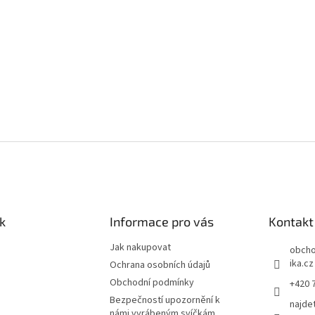
k
Informace pro vás
Kontakt
Jak nakupovat
obch
ika.cz
Ochrana osobních údajů
Obchodní podmínky
+420 
Bezpečností upozornění k
najde
námi vyrábeným svíčkám