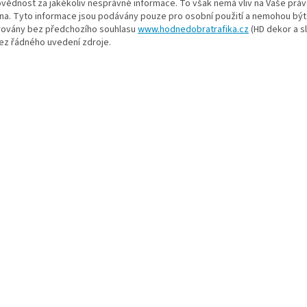
vědnost za jakékoliv nesprávné informace. To však nemá vliv na Vaše práv
na. Tyto informace jsou podávány pouze pro osobní použití a nemohou být 
rovány bez předchozího souhlasu
www.hodnedobratrafika.cz
(HD dekor a sl
bez řádného uvedení zdroje.
vá slova: Bali Shag, Bali Shag tabák, Bali Shag cigaretový tabák, Bali Shag p
shag, Balishag tabák, Balishag cigaretový tabák, Balishag pouch, cigaretový
vnější tabák, levný tabák, levné cigarety