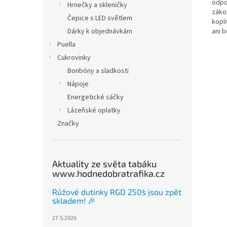
odpo
Hrnečky a skleničky
záko
Čepice s LED světlem
kopí
ani 
Dárky k objednávkám
Puella
Klíčo
Cukrovinky
Bali
nejle
Bonbóny a sladkosti
Nápoje
Energetické sáčky
Lázeňské oplatky
Značky
Aktuality ze světa tabáku
www.hodnedobratrafika.cz
Růžové dutinky RGD 250´s jsou zpět
skladem! 🎉
27.5.2026