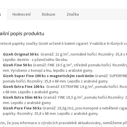
s
Hodnocení
Diskuze
Značka
ailní popis produktu
retové papírky značky Gizeh určené k balení cigaret. V nabídce 6 různých va
Gizeh Original 50 ks
Gramáž: 21 g/m², normálně hořící. Rozměry: 35,8 x
Lepidlo: dextrin - z pšeničného škrobu.
Gizeh Fine 50 ks
Gramáž: FINE 18.5 g/m², středně pomalu hořící. Rozměry:
mm. Vyrobeno z konopí a lnu, lepidlo z arabské gumy.
Gizeh Super Fine 100 ks s magnetickým zavíráním
Gramáž: SUPERFINE
pomalu hořící. Rozměry: 35,8 x 68 mm. Lepidlo z arabské gumy.
Gizeh Extra Fine 100 ks
Gramáž: EXTRAFINE 14 g/m², pomalu hořící. Roz
x 68 mm. Lepidlo z arabské gumy.
Gizeh Extra Slim 66 ks
Gramáž: FINE 18,5 g/m², pomalu hořící.Rozměry: 2
mm. Lepidlo z arabské gumy
Gizeh Pure Fine 50 ks
Gramáž: 18,5g/m2, jsou konopné a nebělené ciga
papírky. Rozměry: 35,8 x 68 mm. Lepidlo z arabské gumy.
esto, že jsou informace o výrobcích pravidelně aktualizovány, nemůžeme př