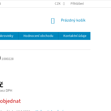
NKY
BEZPEČNOSTÍ UPOZORNĚNÍ K NÁMI VYRÁBENÝM SVÍČKÁM
CZK
Přihlášení
DOPR
NÁKUPNÍ
Prázdný košík
KOŠÍK
ukrovinky
Hodnocení obchodu
Kontaktní údaje
Značky
)
1000228
č
 bez DPH
 objednat