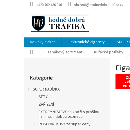
Přejít
+420 702 436 046
obchod@hodnedobratrafika.cz
na
obsah
Novinky a akce
Elektronické cigarety
SUPER 
Domů
Tabákový sortiment
Kuřácké potřeby
P
Ciga
o
Přeskočit
s
Kategorie
kategorie
Zb
t
vě
om
r
SUPER NABÍDKA
a
SETY
n
ZAŘÍZENÍ
n
í
EXTRÉMNÍ SLEVY na zboží s prošlou
minimální dobou expirace
p
POSLEDNÍ KUSY za super ceny
a