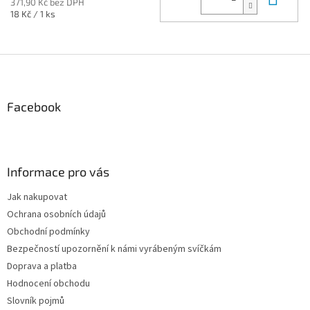
371,90 Kč bez DPH
Měrná
18 Kč / 1 ks
cena:
Z
á
p
a
Facebook
t
í
Informace pro vás
Jak nakupovat
Ochrana osobních údajů
Obchodní podmínky
Bezpečností upozornění k námi vyrábeným svíčkám
Doprava a platba
Hodnocení obchodu
Slovník pojmů