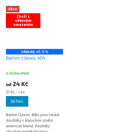
Akce
Zboží s
věkovým
omezením
od
až
24 Kč
–5 %
Barlon classic 40´s
U dodavatele
Průměrné
hodnocení
24 Kč
od
produktu
je
Měrná
21 Kč / 1 ks
5,0
cena:
DETAIL
z
5
hvězdiček.
Barlon Classic 40ks jsou české
doutníky s klasickou směsí
american blend. Doutníky
obsahují jemně řezanou