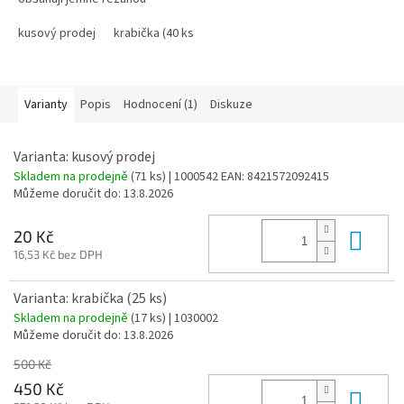
tabákovou směs. Nejlevnější
kouření na našem trhu!
kusový prodej
krabička (40 ks)
Varianty
Popis
Hodnocení (1)
Diskuze
Varianta: kusový prodej
Skladem na prodejně
(
71 ks
)
| 1000542
EAN:
8421572092415
Můžeme doručit do:
13.8.2026
Do 
20 Kč
16,53 Kč bez DPH
Varianta: krabička (25 ks)
Skladem na prodejně
(
17 ks
)
| 1030002
Můžeme doručit do:
13.8.2026
500 Kč
450 Kč
Do 