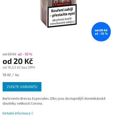
od 20 Kč
až –10 %
od 20 Kč
až –10 %
od
20 Kč
od
16,53 Kč
bez DPH
Měrná
18 Kč / ks
cena:
ZVOLTE VARIANTU
Barlovento Brevas Especiales 25ks jsou dostupnější dominikánské
doutníky velikosti Corona.
Detailní informace