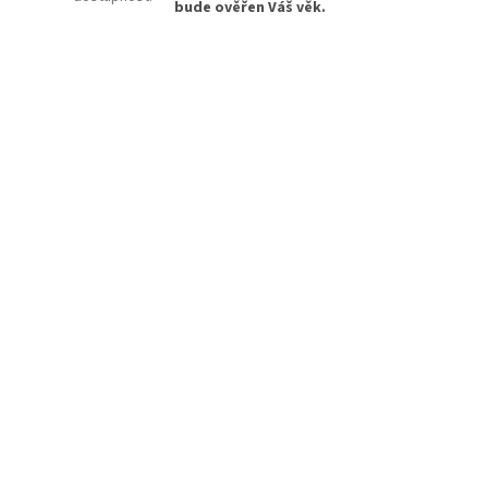
bude ověřen Váš věk.
 Winston
ic pouch,
ty