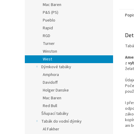
Mac Baren
P&S (PS)
Popi
Pueblo
Rapid
Det
RGD
Turner
Tabá
Winston
Ame
West
z
vy
Dýmkové tabáky
želat
Amphora
Údaje
Davidoff
Počet
Holger Danske
použ
Mac Baren
I př
Red Bull
odpo
Šňupací tabáky
záko
kopí
Tabák do vodní dýmky
ani 
Al Fakher