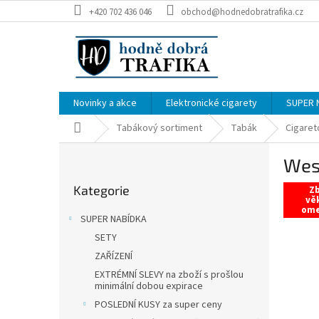
Přejít
+420 702 436 046
obchod@hodnedobratrafika.cz
na
obsah
Novinky a akce
Elektronické cigarety
SUPER 
Domů
Tabákový sortiment
Tabák
Cigaret
P
Wes
o
Přeskočit
s
Kategorie
kategorie
Zb
t
vě
om
r
SUPER NABÍDKA
a
SETY
n
ZAŘÍZENÍ
n
í
EXTRÉMNÍ SLEVY na zboží s prošlou
minimální dobou expirace
p
POSLEDNÍ KUSY za super ceny
a