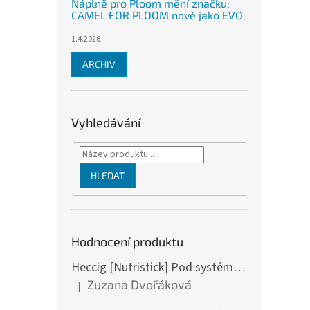
Náplně pro Ploom mění značku:
CAMEL FOR PLOOM nově jako EVO
1.4.2026
ARCHIV
Vyhledávání
HLEDAT
Hodnocení produktu
Heccig [Nutristick] Pod systém DV2 - F bull
Zuzana Dvořáková
|
Hodnocení produktu je 5 z 5 hvězdiček.