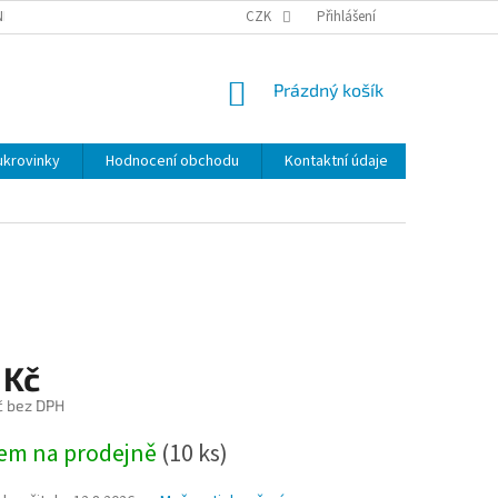
NKY
BEZPEČNOSTÍ UPOZORNĚNÍ K NÁMI VYRÁBENÝM SVÍČKÁM
CZK
Přihlášení
DOPR
NÁKUPNÍ
Prázdný košík
KOŠÍK
ukrovinky
Hodnocení obchodu
Kontaktní údaje
Značky
 Kč
č bez DPH
em na prodejně
(
10 ks
)