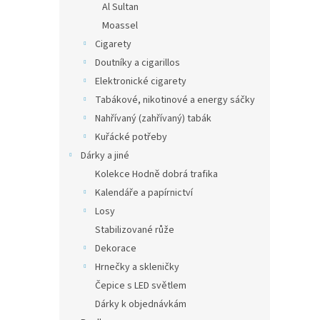
Al Sultan
Klíč
Clas
Moassel
Winst
Cigarety
Doutníky a cigarillos
Elektronické cigarety
Tabákové, nikotinové a energy sáčky
Nahřívaný (zahřívaný) tabák
Kuřácké potřeby
Dárky a jiné
Kolekce Hodně dobrá trafika
Kalendáře a papírnictví
Losy
Stabilizované růže
Dekorace
Hrnečky a skleničky
Čepice s LED světlem
Dárky k objednávkám