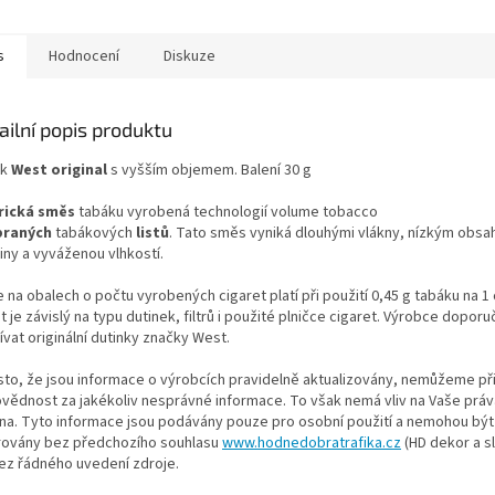
s
Hodnocení
Diskuze
ailní popis produktu
k
West original
s vyšším objemem. Balení 30 g
rická směs
tabáku vyrobená technologií volume tobacco
braných
tabákových
listů
. Tato směs vyniká dlouhými vlákny, nízkým obs
iny a vyváženou vlhkostí.
 na obalech o počtu vyrobených cigaret platí při použití 0,45 g tabáku na 1 
 je závislý na typu dutinek, filtrů i použité plničce cigaret. Výrobce doporu
ívat originální dutinky značky West.
esto, že jsou informace o výrobcích pravidelně aktualizovány, nemůžeme př
vědnost za jakékoliv nesprávné informace. To však nemá vliv na Vaše práv
na. Tyto informace jsou podávány pouze pro osobní použití a nemohou být 
rovány bez předchozího souhlasu
www.hodnedobratrafika.cz
(HD dekor a sl
bez řádného uvedení zdroje.