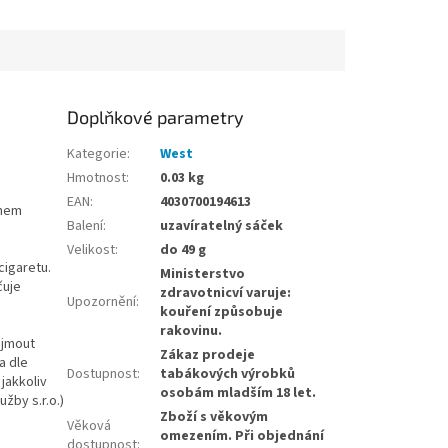
Doplňkové parametry
Kategorie
:
West
Hmotnost
:
0.03 kg
EAN
:
4030700194613
ahem
Balení
:
uzavíratelný sáček
Velikost
:
do 49 g
cigaretu.
Ministerstvo
čuje
zdravotnicví varuje:
Upozornění
:
kouření způsobuje
rakovinu.
ijmout
Zákaz prodeje
a dle
Dostupnost
:
tabákových výrobků
jakkoliv
osobám mladším 18 let.
užby s.r.o.)
Zboží s věkovým
Věková
omezením. Při objednání
dostupnost
: