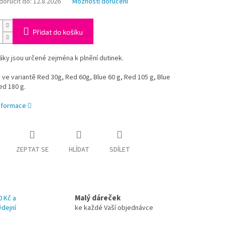
oručit do:
12.8.2026
Možnosti doručení
Přidat do košíku
ky jsou určené zejména k plnění dutinek.
ve variantě Red 30g, Red 60g, Blue 60 g, Red 105 g, Blue
ed 180 g.
informace
ZEPTAT SE
HLÍDAT
SDÍLET
Malý dáreček
0 Kč a
ýdejní
ke každé Vaší objednávce