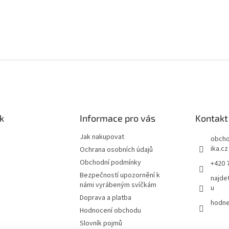
k
Informace pro vás
Kontakt
Jak nakupovat
obch
ika.cz
Ochrana osobních údajů
Obchodní podmínky
+420 
Bezpečností upozornění k
najde
námi vyrábeným svíčkám
u
Doprava a platba
hodne
Hodnocení obchodu
Slovník pojmů