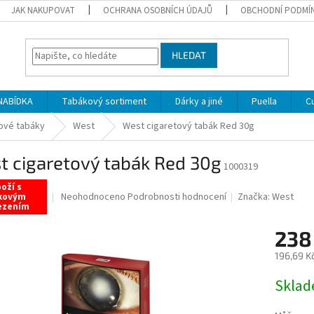
JAK NAKUPOVAT
OCHRANA OSOBNÍCH ÚDAJŮ
OBCHODNÍ PODMÍ
HLEDAT
NABÍDKA
Tabákový sortiment
Dárky a jiné
Puella
C
ové tabáky
West
West cigaretový tabák Red 30g
t cigaretový tabák Red 30g
1000319
oží s
Průměrné
Neohodnoceno
Podrobnosti hodnocení
Značka:
West
kovým
ezením
hodnocení
produktu
238
je
0,0
196,69 K
z
5
Měrná
Sklad
hvězdiček.
cena: