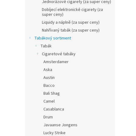
n
Jednorázové cigarety (za super ceny)
e
Dobíjecí elektronické cigarety (za
l
super ceny)
Liquidy a náplně (za super ceny)
Nahřívaný tabák (za super ceny)
Tabákový sortiment
Tabák
Cigaretové tabáky
Amsterdamer
Aska
Austin
Bacco
Bali Shag
Camel
Casablanca
Drum
Javaanse Jongens
Lucky Strike