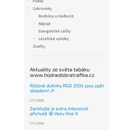
Puella
Cukrovinky
Bonbóny a sladkosti
Nápoje
Energetické sáčky
Lázeňské oplatky
Značky
Aktuality ze světa tabáku
www.hodnedobratrafika.cz
Růžové dutinky RGD 250´s jsou zpět
skladem! 🎉
27.5.2026
Zamilujte si extra intenzivní
příchutě 🤩 Veev One X
27.5.2026