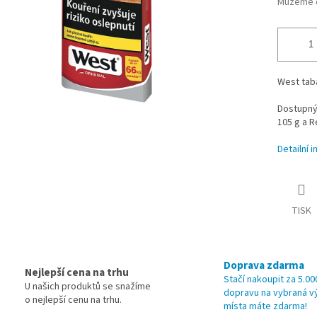
Můžeme d
West tabá
Dostupný 
105 g a R
Detailní 
TISK
Doprava zdarma
Nejlepší cena na trhu
Stačí nakoupit za 5.00
U našich produktů se snažíme
dopravu na vybraná v
o nejlepší cenu na trhu.
místa máte zdarma!