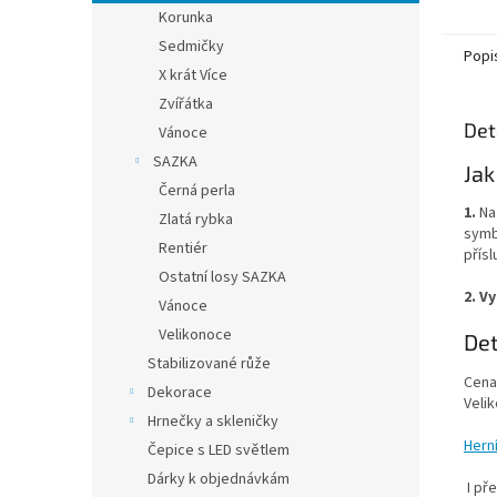
Korunka
Sedmičky
Popi
X krát Více
Zvířátka
Det
Vánoce
SAZKA
Jak
Černá perla
1.
Na
Zlatá rybka
symb
Rentiér
přís
Ostatní losy SAZKA
2.
Vy
Vánoce
Velikonoce
Det
Stabilizované růže
Cena
Dekorace
Veli
Hrnečky a skleničky
Herní
Čepice s LED světlem
Dárky k objednávkám
I př