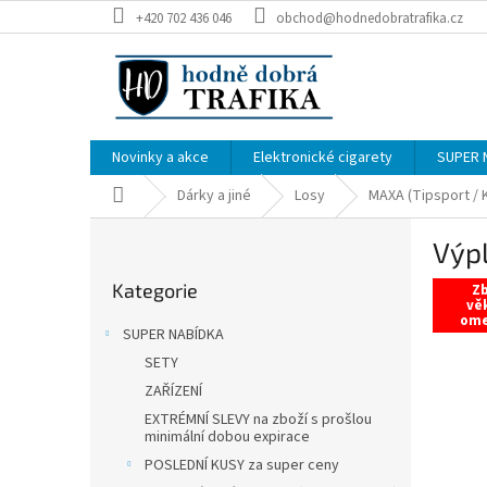
Přejít
+420 702 436 046
obchod@hodnedobratrafika.cz
na
obsah
Novinky a akce
Elektronické cigarety
SUPER 
Domů
Dárky a jiné
Losy
MAXA (Tipsport / 
P
Výp
o
Přeskočit
s
Kategorie
kategorie
Zb
t
vě
om
r
SUPER NABÍDKA
a
SETY
n
ZAŘÍZENÍ
n
í
EXTRÉMNÍ SLEVY na zboží s prošlou
minimální dobou expirace
p
POSLEDNÍ KUSY za super ceny
a