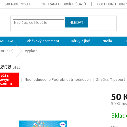
JAK NAKUPOVAT
OCHRANA OSOBNÍCH ÚDAJŮ
OBCHODNÍ PODMÍ
HLEDAT
NABÍDKA
Tabákový sortiment
Dárky a jiné
Puella
C
Korunka)
Výplata
lata
0126
oží s
Průměrné
Neohodnoceno
Podrobnosti hodnocení
Značka:
Tipsport
kovým
ezením
hodnocení
produktu
50 
je
0,0
50 Kč be
z
5
Měrná
Sklad
hvězdiček.
cena: