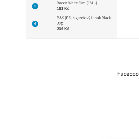
Bacco White Slim (151,-)
151 Kč
P&S (PS) cigaretový tabák Black
30g
236 Kč
Z
á
p
a
t
Faceboo
í