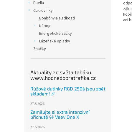
Puella
odpo
záko
Cukrovinky
kopí
Bonbóny a sladkosti
ani 
Nápoje
Energetické sáčky
Lázeňské oplatky
Značky
Aktuality ze světa tabáku
www.hodnedobratrafika.cz
Růžové dutinky RGD 250´s jsou zpět
skladem! 🎉
27.5.2026
Zamilujte si extra intenzivní
příchutě 🤩 Veev One X
27.5.2026