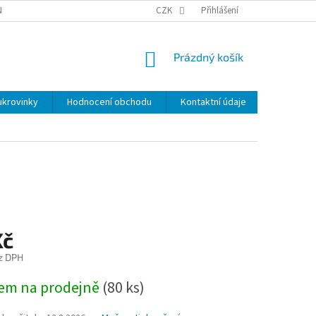
NKY
BEZPEČNOSTÍ UPOZORNĚNÍ K NÁMI VYRÁBENÝM SVÍČKÁM
CZK
Přihlášení
DOPR
NÁKUPNÍ
Prázdný košík
KOŠÍK
ukrovinky
Hodnocení obchodu
Kontaktní údaje
Značky
Kč
z DPH
em na prodejně
(
80 ks
)