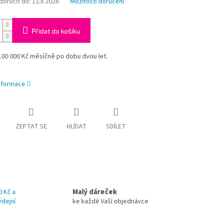
oručit do:
12.8.2026
Možnosti doručení
Přidat do košíku
100 000 Kč měsíčně po dobu dvou let.
informace
ZEPTAT SE
HLÍDAT
SDÍLET
Malý dáreček
0 Kč a
ýdejní
ke každé Vaší objednávce