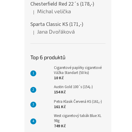
Chesterfield Red 22´s (178,-)
Michal velička
|
Hodnocení produktu je 5 z 5 hvězdiček.
Sparta Classic KS (171,-)
Jana Dvořáková
|
Hodnocení produktu je 5 z 5 hvězdiček.
Top 6 produktů
Cigaretové papírky cigaretové
Vážka Standart (50 ks)
10 Kč
Austin Gold 100´s (154,-)
154 Kč
Petra Klasik Červená KS (161,-)
161 Kč
West cigaretový tabák Blue XL
98g
749 Kč