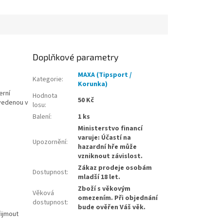
Doplňkové parametry
MAXA (Tipsport /
Kategorie
:
Korunka)
erní
Hodnota
50 Kč
uvedenou v
losu
:
Balení
:
1 ks
Ministerstvo financí
varuje: Účastí na
Upozornění
:
hazardní hře může
vzniknout závislost.
Zákaz prodeje osobám
Dostupnost
:
mladší 18 let.
Zboží s věkovým
Věková
omezením. Při objednání
dostupnost
:
bude ověřen Váš věk.
řijmout