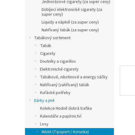
n
Jednorázové cigarety (za super ceny)
e
Dobíjecí elektronické cigarety (za
l
super ceny)
Liquidy a náplně (za super ceny)
Nahřívaný tabák (za super ceny)
Tabákový sortiment
Tabák
Cigarety
Doutníky a cigarillos
Elektronické cigarety
Tabákové, nikotinové a energy sáčky
Nahřívaný (zahřívaný) tabák
Kuřácké potřeby
Dárky a jiné
Kolekce Hodně dobrá trafika
Kalendáře a papírnictví
Losy
MAXA (Tipsport / Korunka)