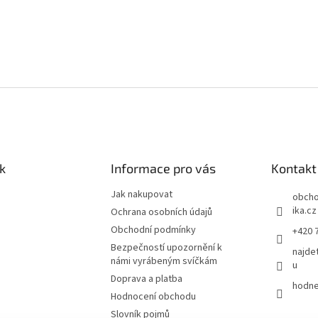
k
Informace pro vás
Kontakt
Jak nakupovat
obch
ika.cz
Ochrana osobních údajů
Obchodní podmínky
+420 
Bezpečností upozornění k
najde
námi vyrábeným svíčkám
u
Doprava a platba
hodne
Hodnocení obchodu
Slovník pojmů