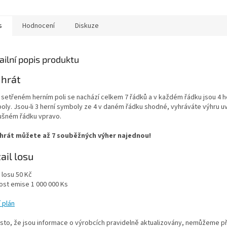
s
Hodnocení
Diskuze
ailní popis produktu
 hrát
 setřeném herním poli se nachází celkem 7 řádků a v každém řádku jsou 4 h
oly. Jsou-li 3 herní symboly ze 4 v daném řádku shodné, vyhráváte výhru 
lušném řádku vpravo.
hrát můžete až 7 souběžných výher najednou!
ail losu
 losu 5
0 Kč
kost emise 1 00
0 000 Ks
 plán
esto, že jsou informace o výrobcích pravidelně aktualizovány, nemůžeme p