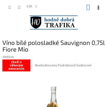
Přejít
NÁKUP
na
CZK
obsah
KOŠÍK
Víno bílé polosladké Sauvignon 0,75l
Fiore Mio
3000101
Zboží s
Průměrné
Neohodnoceno
Podrobnosti hodnocení
věkovým
omezením
hodnocení
produktu
je
0,0
z
5
hvězdiček.