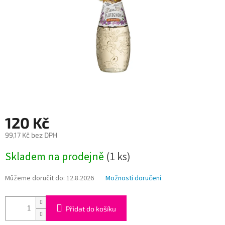
120 Kč
99,17 Kč bez DPH
Měrná
Skladem na prodejně
(
1 ks
)
cena:
Můžeme doručit do:
12.8.2026
Možnosti doručení
Přidat do košíku