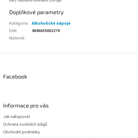
bez řádného uvedení zdroje.
Doplňkové parametry
Kategorie
:
Alkoholické nápoje
EAN
:
4840635002279
Materiál
:
Z
á
p
a
Facebook
t
í
Informace pro vás
Jak nakupovat
Ochrana osobních údajů
Obchodní podmínky