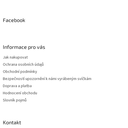
Z
á
p
a
Facebook
t
í
Informace pro vás
Jak nakupovat
Ochrana osobních údajů
Obchodní podmínky
Bezpečností upozornění k námi vyrábeným svíčkám
Doprava a platba
Hodnocení obchodu
Slovník pojmů
Kontakt