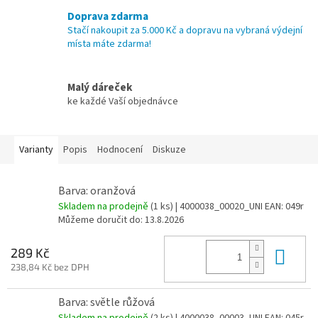
Doprava zdarma
Stačí nakoupit za 5.000 Kč a dopravu na vybraná výdejní
místa máte zdarma!
Malý dáreček
ke každé Vaší objednávce
Varianty
Popis
Hodnocení
Diskuze
Barva: oranžová
Skladem na prodejně
(
1 ks
)
| 4000038_00020_UNI
EAN:
049r
Můžeme doručit do:
13.8.2026
Do 
289 Kč
238,84 Kč bez DPH
Barva: světle růžová
Skladem na prodejně
(
2 ks
)
| 4000038_00003_UNI
EAN:
045r