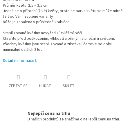
Délka růže: 30 cm
Průměr květu: 2,5 – 3,5 cm
Jedná se o přírodní (živé) květy, proto se barva květu se může mírně
lišit od Vámi zvolené varianty
Růže je zabalena v průhledné krabičce
Stabilizované květiny nevyžadují zvláštní péči.
Chraňte před poškozením, vlhkostí a přímým slunečním světlem.
Všechny květiny jsou stabilizované a zůstávají čerstvé po dobu
minimálně dalších 2 let.
Detailní informace
ZEPTAT SE
HLÍDAT
SDÍLET
Nejlepší cena na trhu
U našich produktů se snažíme o nejlepší cenu na trhu.