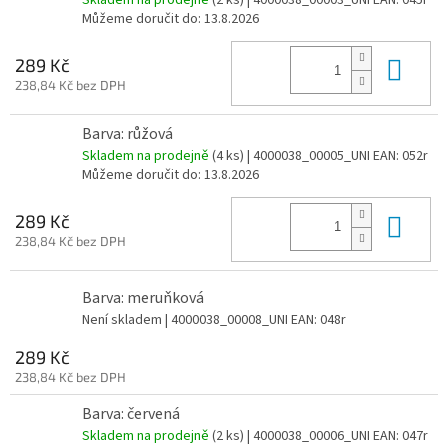
Můžeme doručit do:
13.8.2026
Do 
289 Kč
238,84 Kč bez DPH
Barva: růžová
Skladem na prodejně
(
4 ks
)
| 4000038_00005_UNI
EAN:
052r
Můžeme doručit do:
13.8.2026
Do 
289 Kč
238,84 Kč bez DPH
Barva: meruňková
Není skladem
| 4000038_00008_UNI
EAN:
048r
289 Kč
238,84 Kč bez DPH
Barva: červená
Skladem na prodejně
(
2 ks
)
| 4000038_00006_UNI
EAN:
047r