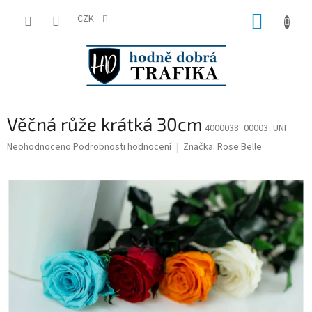
Přejít
NÁKUP
na
CZK
obsah
KOŠÍK
Věčná růže krátká 30cm
4000038_00003_UNI
Průměrné
Neohodnoceno
Podrobnosti hodnocení
Značka:
Rose Belle
hodnocení
produktu
je
0,0
z
5
hvězdiček.