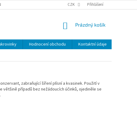
NKY
BEZPEČNOSTÍ UPOZORNĚNÍ K NÁMI VYRÁBENÝM SVÍČKÁM
CZK
Přihlášení
DOPR
NÁKUPNÍ
Prázdný košík
KOŠÍK
ukrovinky
Hodnocení obchodu
Kontaktní údaje
Značky
nzervant, zabraňující šíření plísní a kvasinek. Použití v
je většině případů bez nežádoucích účinků, ojediněle se
.