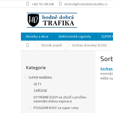
Přejít
+420 702 436 046
obchod@hodnedobratrafika.cz
na
obsah
Novinky a akce
Elektronické cigarety
SUPER 
Domů
Slovník pojmů
Sorban draselný (E202)
P
Sor
o
Přeskočit
s
Kategorie
kategorie
Sorban 
t
ovocných
r
SUPER NABÍDKA
může vys
a
SETY
n
ZAŘÍZENÍ
n
í
EXTRÉMNÍ SLEVY na zboží s prošlou
minimální dobou expirace
p
POSLEDNÍ KUSY za super ceny
a