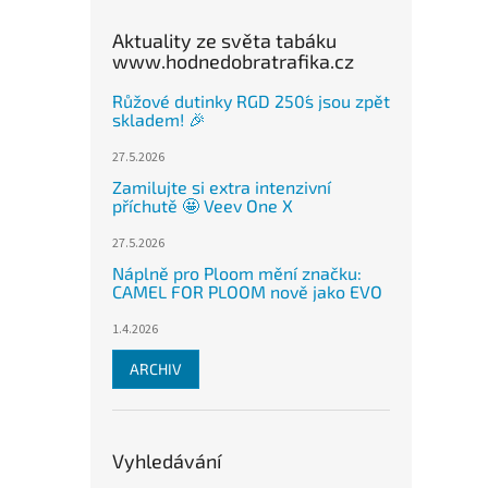
Aktuality ze světa tabáku
www.hodnedobratrafika.cz
Růžové dutinky RGD 250´s jsou zpět
skladem! 🎉
27.5.2026
Zamilujte si extra intenzivní
příchutě 🤩 Veev One X
27.5.2026
Náplně pro Ploom mění značku:
CAMEL FOR PLOOM nově jako EVO
1.4.2026
ARCHIV
Vyhledávání