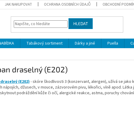
JAK NAKUPOVAT
OCHRANA OSOBNÍCH ÚDAJŮ
OBCHODNÍ PODMÍ
HLEDAT
NABÍDKA
Tabákový sortiment
Dárky a jiné
Puella
C
ban draselný (E202)
draselný (E202)
- skóre škodlivosti 3 (konzervant, alergen), užívá se jako ko
 nápojích, džusech, v mouce, zázvorovém pivu, lékořici, víně apod. Látka 
kytnout podráždění kůže či očí, alergické reakce, astma, poruchy chování