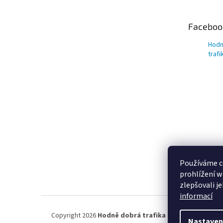
a
t
Faceboo
í
Hodn
trafi
Používáme c
prohlížení w
zlepšovali j
informací
Copyright 2026
Hodně dobrá trafika ®
. Všechna práva 
Nastaven