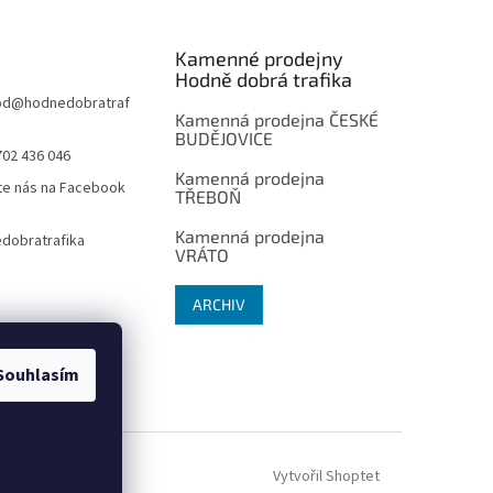
Kamenné prodejny
Hodně dobrá trafika
od
@
hodnedobratraf
Kamenná prodejna ČESKÉ
BUDĚJOVICE
702 436 046
Kamenná prodejna
te nás na Facebook
TŘEBOŇ
Kamenná prodejna
dobratrafika
VRÁTO
ARCHIV
Souhlasím
Vytvořil Shoptet