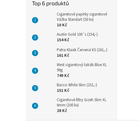
Top 6 produktů
Cigaretové papírky cigaretové
Vážka Standart (50 ks)
10 Kč
Austin Gold 100´s (154,-)
154 Kč
Petra Klasik Červená KS (161,-)
161 Kč
West cigaretový tabák Blue XL
98g
749 Kč
Bacco White Slim (151,-)
151 Kč
Cigaretové filtry Gizeh Slim XL
6mm (100 ks)
28 Kč
Z
á
p