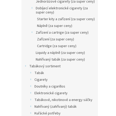
n
Jednorázové cigarety (za super ceny)
e
Dobíjecí elektronické cigarety (za
l
super ceny)
Starter kity a zařízení (za super ceny)
Náplně (za super ceny)
Zařízení a cartrige (za super ceny)
Zařízení (za super ceny)
Cartridge (za super ceny)
Liquidy a náplně (za super ceny)
Nahřívaný tabák (za super ceny)
Tabákový sortiment
Tabák
Cigarety
Doutníky a cigarillos
Elektronické cigarety
Tabákové, nikotinové a energy sáčky
Nahřívaný (zahřívaný) tabák
Kuřácké potřeby