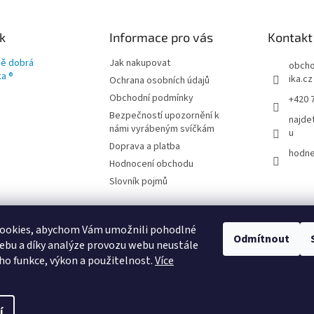
k
Informace pro vás
Kontakt
ě dobrá
Jak nakupovat
obch
ka ®
ika.cz
Ochrana osobních údajů
Obchodní podmínky
+420 
Bezpečností upozornění k
najde
námi vyrábeným svíčkám
u
Doprava a platba
hodne
Hodnocení obchodu
Slovník pojmů
ookies, abychom Vám umožnili pohodlné
Odmítnout
ebu a díky analýze provozu webu neustále
eho funkce, výkon a použitelnost.
Více
vyhrazena.
Upravit nastavení cookies
í