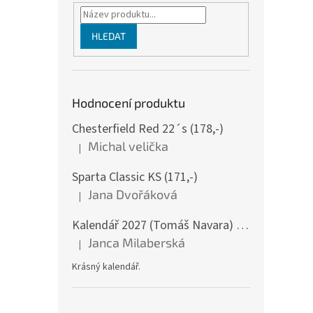
HLEDAT
Hodnocení produktu
Chesterfield Red 22´s (178,-)
Michal velička
|
Hodnocení produktu je 5 z 5 hvězdiček.
Sparta Classic KS (171,-)
Jana Dvořáková
|
Hodnocení produktu je 5 z 5 hvězdiček.
Kalendář 2027 (Tomáš Navara) - Šumava v srdci mém - nástěnný
Janca Milaberská
|
Hodnocení produktu je 5 z 5 hvězdiček.
Krásný kalendář.