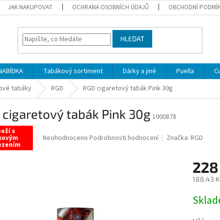
JAK NAKUPOVAT
OCHRANA OSOBNÍCH ÚDAJŮ
OBCHODNÍ PODMÍ
HLEDAT
NABÍDKA
Tabákový sortiment
Dárky a jiné
Puella
C
ové tabáky
RGD
RGD cigaretový tabák Pink 30g
cigaretový tabák Pink 30g
1000878
oží s
Průměrné
Neohodnoceno
Podrobnosti hodnocení
Značka:
RGD
kovým
ezením
hodnocení
produktu
228
je
0,0
188,43 K
z
5
Měrná
Sklad
hvězdiček.
cena: