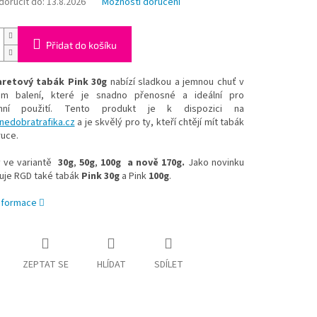
oručit do:
13.8.2026
Možnosti doručení
Přidat do košíku
aretový tabák Pink 30g
nabízí sladkou a jemnou chuť v
ém balení, které je snadno přenosné a ideální pro
nní použití. Tento produkt je k dispozici na
edobratrafika.cz
a je skvělý pro ty, kteří chtějí mít tabák
ruce.
 ve variantě
30g
,
50g
,
100g
a nově 170g.
Jako novinku
uje RGD také tabák
Pink 30g
a Pink
100g
.
informace
ZEPTAT SE
HLÍDAT
SDÍLET