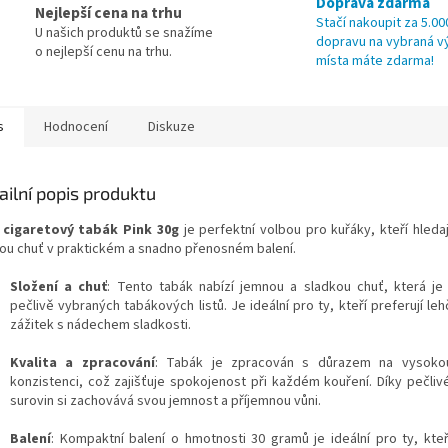
Doprava zdarma
Nejlepší cena na trhu
Stačí nakoupit za 5.00
U našich produktů se snažíme
dopravu na vybraná v
o nejlepší cenu na trhu.
místa máte zdarma!
s
Hodnocení
Diskuze
ailní popis produktu
cigaretový tabák Pink 30g
je perfektní volbou pro kuřáky, kteří hleda
ou chuť v praktickém a snadno přenosném balení.
Složení a chuť
: Tento tabák nabízí jemnou a sladkou chuť, která j
pečlivě vybraných tabákových listů. Je ideální pro ty, kteří preferují le
zážitek s nádechem sladkosti.
Kvalita a zpracování
: Tabák je zpracován s důrazem na vysokou
konzistenci, což zajišťuje spokojenost při každém kouření. Díky pečli
surovin si zachovává svou jemnost a příjemnou vůni.
Balení
: Kompaktní balení o hmotnosti 30 gramů je ideální pro ty, kteří