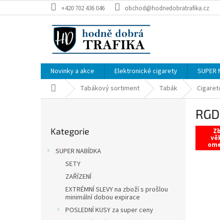
Přejít
+420 702 436 046
obchod@hodnedobratrafika.cz
na
obsah
Novinky a akce
Elektronické cigarety
SUPER 
Domů
Tabákový sortiment
Tabák
Cigaret
P
RGD 
o
Přeskočit
s
Kategorie
kategorie
Zb
t
vě
om
r
SUPER NABÍDKA
a
SETY
n
ZAŘÍZENÍ
n
í
EXTRÉMNÍ SLEVY na zboží s prošlou
minimální dobou expirace
p
POSLEDNÍ KUSY za super ceny
a