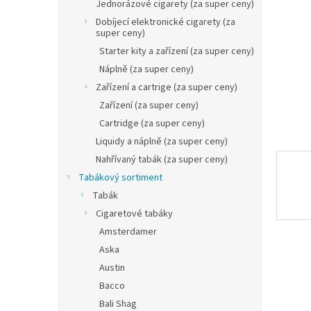
n
Jednorázové cigarety (za super ceny)
e
Dobíjecí elektronické cigarety (za
l
super ceny)
Starter kity a zařízení (za super ceny)
Náplně (za super ceny)
Zařízení a cartrige (za super ceny)
Zařízení (za super ceny)
Cartridge (za super ceny)
Liquidy a náplně (za super ceny)
Nahřívaný tabák (za super ceny)
Tabákový sortiment
Tabák
Cigaretové tabáky
Amsterdamer
Aska
Austin
Bacco
Bali Shag