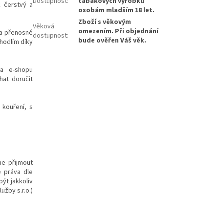
Dostupnost
:
tabákových výrobků
k čerstvý a
osobám mladším 18 let.
Zboží s věkovým
Věková
omezením. Při objednání
 a přenosné
dostupnost
:
bude ověřen Váš věk.
ohodlím díky
na e-shopu
hat doručit
 kouření, s
me přijmout
e práva dle
ýt jakkoliv
užby s.r.o.)