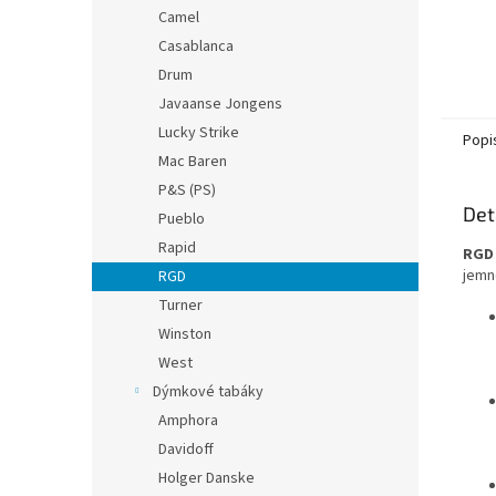
Camel
Casablanca
Drum
Javaanse Jongens
Lucky Strike
Popi
Mac Baren
P&S (PS)
Det
Pueblo
Rapid
RGD 
jemn
RGD
Turner
Winston
West
Dýmkové tabáky
Amphora
Davidoff
Holger Danske