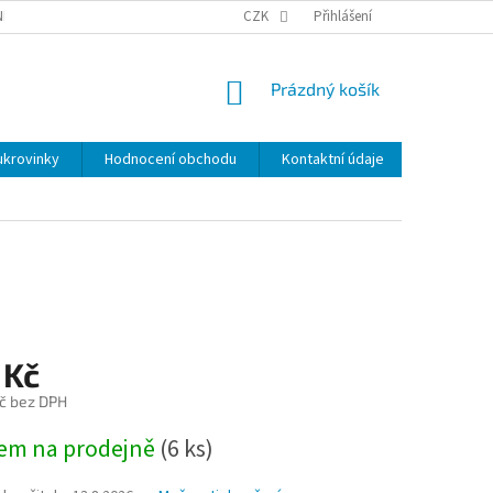
NKY
BEZPEČNOSTÍ UPOZORNĚNÍ K NÁMI VYRÁBENÝM SVÍČKÁM
CZK
Přihlášení
DOPR
NÁKUPNÍ
Prázdný košík
KOŠÍK
ukrovinky
Hodnocení obchodu
Kontaktní údaje
Značky
 Kč
č bez DPH
em na prodejně
(
6 ks
)