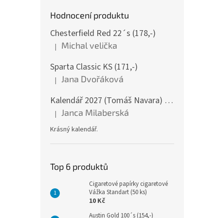
Hodnocení produktu
Chesterfield Red 22´s (178,-)
Michal velička
|
Hodnocení produktu je 5 z 5 hvězdiček.
Sparta Classic KS (171,-)
Jana Dvořáková
|
Hodnocení produktu je 5 z 5 hvězdiček.
Kalendář 2027 (Tomáš Navara) - Šumava v srdci mém - nástěnný
Janca Milaberská
|
Hodnocení produktu je 5 z 5 hvězdiček.
Krásný kalendář.
Top 6 produktů
Cigaretové papírky cigaretové
Vážka Standart (50 ks)
10 Kč
Austin Gold 100´s (154,-)