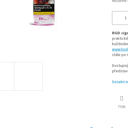
Můžeme d
RGD cig
praktick
každode
www.hodn
stále po 
Dostupný
představ
Detailní 
TISK