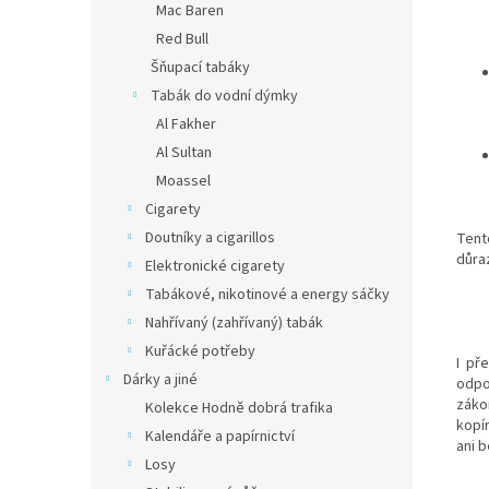
Mac Baren
Red Bull
Šňupací tabáky
Tabák do vodní dýmky
Al Fakher
Al Sultan
Moassel
Cigarety
Doutníky a cigarillos
Tent
důraz
Elektronické cigarety
Tabákové, nikotinové a energy sáčky
Nahřívaný (zahřívaný) tabák
Kuřácké potřeby
I př
Dárky a jiné
odpo
záko
Kolekce Hodně dobrá trafika
kopí
Kalendáře a papírnictví
ani 
Losy