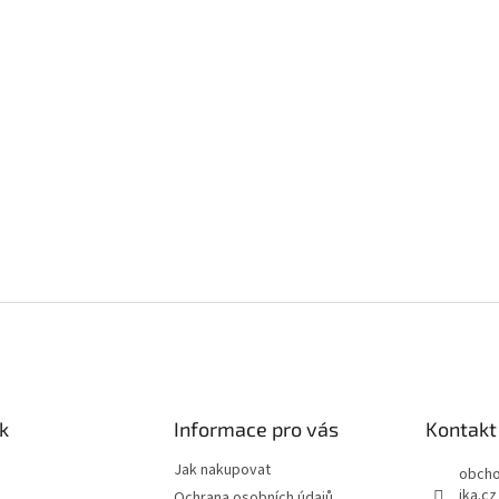
k
Informace pro vás
Kontakt
Jak nakupovat
obch
ika.cz
Ochrana osobních údajů