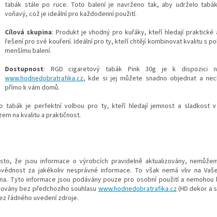
tabák stále po ruce. Toto balení je navrženo tak, aby udrželo tabá
voňavý, což je ideální pro každodenní použití.
Cílová skupina
: Produkt je vhodný pro kuřáky, kteří hledají praktické
řešení pro své kouření. Ideální pro ty, kteří chtějí kombinovat kvalitu s p
menšímu balení.
Dostupnost
: RGD cigaretový tabák Pink 30g je k dispozici 
www.hodnedobratrafika.cz
, kde si jej můžete snadno objednat a nec
přímo k vám domů.
o tabák je perfektní volbou pro ty, kteří hledají jemnost a sladkost v
em na kvalitu a praktičnost.
esto, že jsou informace o výrobcích pravidelně aktualizovány, nemůže
vědnost za jakékoliv nesprávné informace. To však nemá vliv na Vaš
na. Tyto informace jsou podávány pouze pro osobní použití a nemohou b
rovány bez předchozího souhlasu
www.hodnedobratrafika.cz
(HD dekor a sl
bez řádného uvedení zdroje.