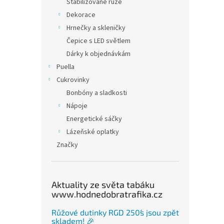
Stabilizované růže
Dekorace
Klíč
Hrnečky a skleničky
ciga
ciga
Čepice s LED světlem
Dárky k objednávkám
Puella
Cukrovinky
Bonbóny a sladkosti
Nápoje
Energetické sáčky
Lázeňské oplatky
Značky
Aktuality ze světa tabáku
www.hodnedobratrafika.cz
Růžové dutinky RGD 250´s jsou zpět
skladem! 🎉