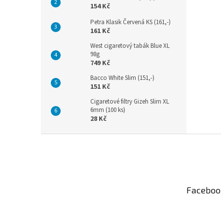
154 Kč
Petra Klasik Červená KS (161,-)
161 Kč
West cigaretový tabák Blue XL
98g
749 Kč
Bacco White Slim (151,-)
151 Kč
Cigaretové filtry Gizeh Slim XL
6mm (100 ks)
28 Kč
Z
á
p
a
t
Faceboo
í