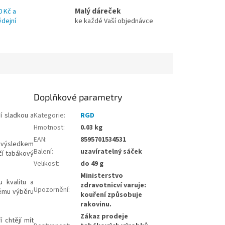
Malý dáreček
0 Kč a
ýdejní
ke každé Vaší objednávce
Doplňkové parametry
jí sladkou a
Kategorie
:
RGD
Hmotnost
:
0.03 kg
EAN
:
8595701534531
e výsledkem
Balení
:
uzavíratelný sáček
hčí tabákový
Velikost
:
do 49 g
Ministerstvo
 kvalitu a
zdravotnicví varuje:
Upozornění
:
vému výběru
kouření způsobuje
rakovinu.
Zákaz prodeje
 chtějí mít