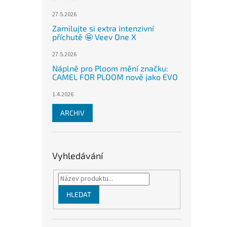
27.5.2026
Zamilujte si extra intenzivní
příchutě 🤩 Veev One X
27.5.2026
Náplně pro Ploom mění značku:
CAMEL FOR PLOOM nově jako EVO
1.4.2026
ARCHIV
Vyhledávání
HLEDAT