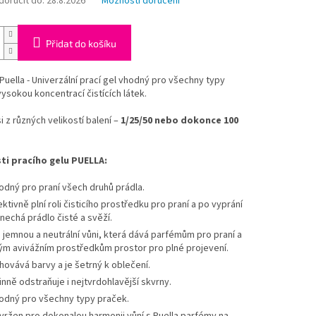
oručit do:
28.8.2026
Možnosti doručení
Přidat do košíku
 Puella - Univerzální prací gel vhodný pro všechny typy
vysokou koncentrací čistících látek.
i z různých velikostí balení –
1/25/50 nebo dokonce 100
ti pracího gelu PUELLA:
odný pro praní všech druhů prádla.
ektivně plní roli čisticího prostředku pro praní a po vyprání
nechá prádlo čisté a svěží.
 jemnou a neutrální vůni, která dává parfémům pro praní a
ným avivážním prostředkům prostor pro plné projevení.
hovává barvy a je šetrný k oblečení.
inně odstraňuje i nejtvrdohlavější skvrny.
odný pro všechny typy praček.