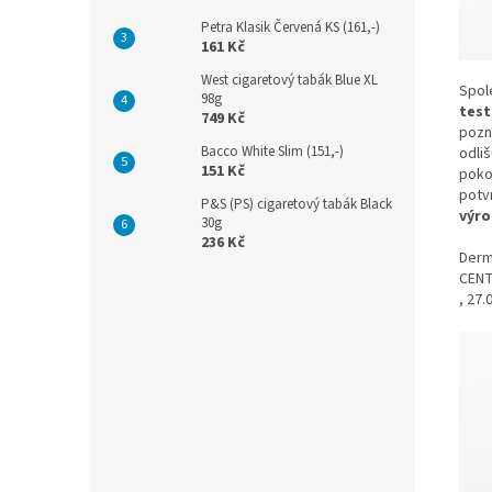
Petra Klasik Červená KS (161,-)
161 Kč
West cigaretový tabák Blue XL
Spol
98g
test
749 Kč
pozn
Bacco White Slim (151,-)
odli
151 Kč
poko
potvr
P&S (PS) cigaretový tabák Black
výro
30g
236 Kč
Derm
CENT
, 27.