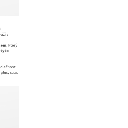
é
áží a
chem
, který
 tyto
polečnost:
lus, s.r.o.