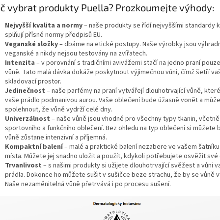
č vybrat produkty Puella? Prozkoumejte výhody:
Nejvyšší kvalita a normy
– naše produkty se řídí nejvyššími standardy k
splňují přísné normy předpisů EU.
Veganské složky
– dbáme na etické postupy. Naše výrobky jsou výhrad
veganské a nikdy nejsou testovány na zvířatech.
Intenzita
– v porovnání s tradičními avivážemi stačí na jedno praní pouze
vůně. Tato malá dávka dokáže poskytnout výjimečnou vůni, čímž šetří vaš
skladovací prostor.
Jedinečnost
– naše parfémy na praní vytvářejí dlouhotrvající vůně, kter
vaše prádlo podmanivou aurou. Vaše oblečení bude úžasně vonět a může
spolehnout, že vůně vydrží celé dny.
Univerzálnost
– naše vůně jsou vhodné pro všechny typy tkanin, včetně
sportovního a funkčního oblečení. Bez ohledu na typ oblečení si můžete bý
vůně zůstane intenzivní a příjemná.
Kompaktní balení
– malé a praktické balení nezabere ve vašem šatník
místa. Můžete jej snadno uložit a použít, kdykoli potřebujete osvěžit své
Trvanlivost
– s našimi produkty si užijete dlouhotrvající svěžest a vůni 
prádla. Dokonce ho můžete sušit v sušičce beze strachu, že by se vůně vy
Naše nezaměnitelná vůně přetrvává i po procesu sušení.