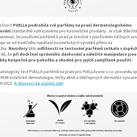
ečnost
PUELLA podrobila své parfémy na praní dermatologickému
ování
standardně vyhrazenému pro kosmetické produkty. Je však důležit
amenat, že používání parfémů k praní je totožné s používáním běžných aviv
šuje se od tradičního nanášení kosmetických výrobků přímo na
žku.
Navzdory
této
odlišnosti se testování parfémů setkalo s úspě
dil, že
při dodržení správného dávkování a náležité manipulace jsou
bky bezpečné pro pokožku a vhodné pro jejich zamýšlené použití.
atologický test PUELLA parfémů na praní pro PUELLAvone s.r.o. provedla s
RUM estetické dermatologie, léčby akné a obličejových dermatóz syncare p
09.2023.
(k dispozici ke stažení zde)