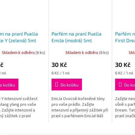
m na praní Puella
Parfém na praní Puella
Parfém n
e Y (zelená) 5ml
EmiJa (modrá) 5ml
First Dre
Skladem k odběru
(
6 ks
)
Skladem k odběru
(
6 ks
)
Sk
Kč
30 Kč
30 Kč
Měrná
Měrná
1 ml
6 Kč / 1 ml
6 Kč / 1 ml
cena:
cena:
o košíku
Do košíku
Do ko
 Y Intenzivní svěžest
EmiJa Ovocně-kořeněné tóny
Zažijte neo
ylang ylang pro vaše
pro vaše prádlo. Zažijte
vůně s par
 Zažijte intenzivní a
intenzivní a příjemný zážitek při
Dream. Tat
ný zážitek z praní
praní s parfémem EmiJa! Náš
praní značk
émem Double Y! Parfém
jedinečný parfém na praní
sladkou a os
ní s květem ylang...
EmiJa přináší do...