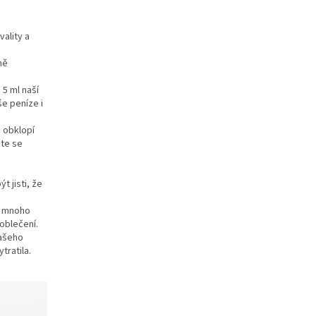
vality a
ně
 5 ml naší
e peníze i
é obklopí
te se
t jisti, že
u mnoho
 oblečení.
vašeho
tratila.