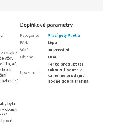
Doplňkové parametry
cí
Kategorie
:
Prací gely Puella
EAN
:
10pu
Vůně
:
univerzální
 zážitek z
Objem
:
10 ml
ude vždy
rádla, ať
Tento produkt lze
stících
zakoupit pouze v
Upozornění
:
žení
kamenné prodejně
 dávkování
Hodně dobrá trafika.
 aby byla
 v oblasti
náší
í pocit