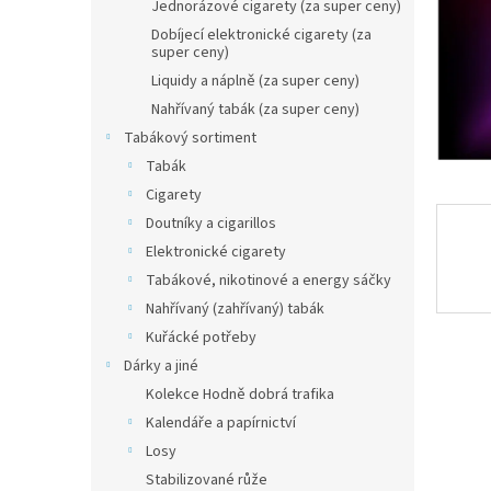
n
Jednorázové cigarety (za super ceny)
e
Dobíjecí elektronické cigarety (za
l
super ceny)
Liquidy a náplně (za super ceny)
Nahřívaný tabák (za super ceny)
Tabákový sortiment
Tabák
Cigarety
Doutníky a cigarillos
Elektronické cigarety
Tabákové, nikotinové a energy sáčky
Nahřívaný (zahřívaný) tabák
Kuřácké potřeby
Dárky a jiné
Kolekce Hodně dobrá trafika
Kalendáře a papírnictví
Losy
Stabilizované růže