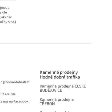
ijmout
a dle
jakkoliv
užby s.r.o.)
Kamenné prodejny
Hodně dobrá trafika
od
@
hodnedobratraf
Kamenná prodejna ČESKÉ
BUDĚJOVICE
702 436 046
Kamenná prodejna
te nás na Facebook
TŘEBOŇ