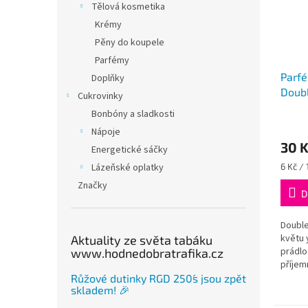
Tělová kosmetika
Krémy
Pěny do koupele
Parfémy
Parfé
Doplňky
Doubl
Cukrovinky
Bonbóny a sladkosti
Nápoje
30 
Energetické sáčky
Měrná
Lázeňské oplatky
6 Kč / 
cena:
Značky
D
Double
květu 
Aktuality ze světa tabáku
prádlo.
www.hodnedobratrafika.cz
příjem
s parf
Růžové dutinky RGD 250´s jsou zpět
skladem! 🎉
na pra