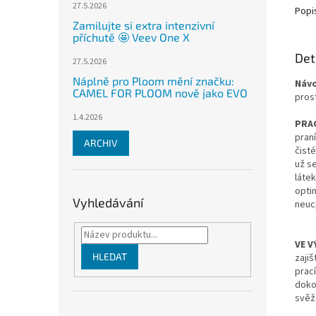
27.5.2026
Popi
Zamilujte si extra intenzivní
příchutě 🤩 Veev One X
Det
27.5.2026
Náplně pro Ploom mění značku:
Návo
CAMEL FOR PLOOM nově jako EVO
pros
1.4.2026
PRAC
pran
ARCHIV
čisté
už s
láte
opti
Vyhledávání
neuc
VE V
HLEDAT
zajiš
prací
doko
svěže