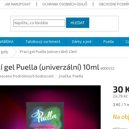
JAK NAKUPOVAT
OCHRANA OSOBNÍCH ÚDAJŮ
OBCHODNÍ PODMÍ
HLEDAT
NABÍDKA
Tabákový sortiment
Dárky a jiné
Puella
C
 gely
Prací gel Puella (univerzální) 10ml
í gel Puella (univerzální) 10ml
4000152
né
noceno
Podrobnosti hodnocení
Značka:
Puella
ní
30 
u
24,79 Kč
Měrná
3 Kč / 1 
cena:
ek.
Na ob