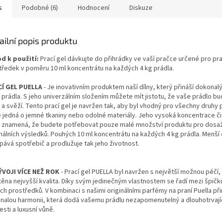
s
Podobné (6)
Hodnocení
Diskuze
ailní popis produktu
d k použití:
Prací gel dávkujte do přihrádky ve vaší pračce určené pro pra
tředek v poměru 10 ml koncentrátu na každých 4 kg prádla.
Í GEL PUELLA
- Je inovativním produktem naší dílny, který přináší dokonalý
í prádla. S jeho univerzálním složením můžete mít jistotu, že vaše prádlo b
 a svěží. Tento prací gel je navržen tak, aby byl vhodný pro všechny druhy p
e jedná o jemné tkaniny nebo odolné materiály. Jeho vysoká koncentrace či
k znamená, že budete potřebovat pouze malé množství produktu pro dosa
málních výsledků. Pouhých 10 ml koncentrátu na každých 4 kg prádla. Menší
pává spotřebič a prodlužuje tak jeho životnost.
ÝVOJI VÍCE NEŽ ROK
- Prací gel PUELLA byl navržen s největší možnou péčí,
těna nejvyšší kvalita. Díky svým jedinečným vlastnostem se řadí mezi špičku
ch prostředků. V kombinaci s našimi originálními parfémy na praní Puella při
nalou harmonii, která dodá vašemu prádlu nezapomenutelný a dlouhotrvajíc
sti a luxusní vůně.