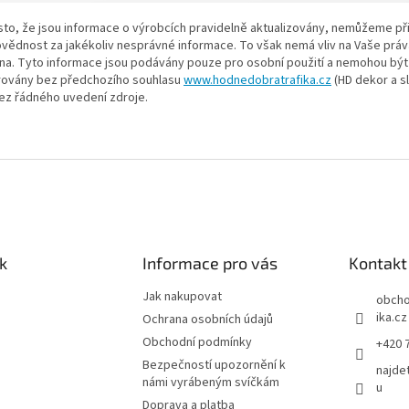
esto, že jsou informace o výrobcích pravidelně aktualizovány, nemůžeme př
vědnost za jakékoliv nesprávné informace. To však nemá vliv na Vaše práv
na. Tyto informace jsou podávány pouze pro osobní použití a nemohou být 
rovány bez předchozího souhlasu
www.hodnedobratrafika.cz
(HD dekor a sl
bez řádného uvedení zdroje.
k
Informace pro vás
Kontakt
Jak nakupovat
obch
ika.cz
Ochrana osobních údajů
Obchodní podmínky
+420 
Bezpečností upozornění k
najde
námi vyrábeným svíčkám
u
Doprava a platba