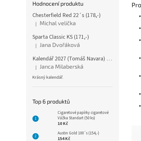
Hodnocení produktu
Pro
Chesterfield Red 22´s (178,-)
Michal velička
|
Hodnocení produktu je 5 z 5 hvězdiček.
Sparta Classic KS (171,-)
Jana Dvořáková
|
Hodnocení produktu je 5 z 5 hvězdiček.
Kalendář 2027 (Tomáš Navara) - Šumava v srdci mém - nástěnný
Janca Milaberská
|
Hodnocení produktu je 5 z 5 hvězdiček.
Krásný kalendář.
Top 6 produktů
Cigaretové papírky cigaretové
Vážka Standart (50 ks)
10 Kč
Austin Gold 100´s (154,-)
154 Kč