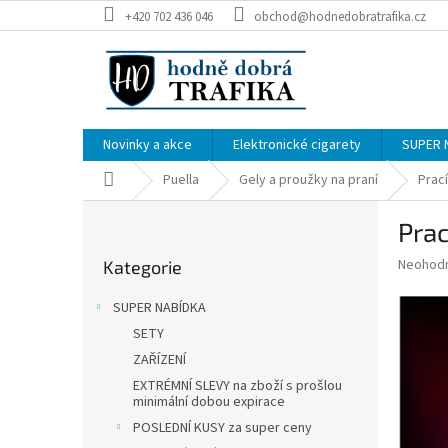
Přejít
+420 702 436 046
obchod@hodnedobratrafika.cz
na
obsah
Novinky a akce
Elektronické cigarety
SUPER 
Domů
Puella
Gely a proužky na praní
Prací
P
Prac
o
Přeskočit
s
Průměr
Neohod
Kategorie
kategorie
t
hodnoce
r
produkt
SUPER NABÍDKA
a
je
SETY
0,0
n
z
ZAŘÍZENÍ
n
5
í
EXTRÉMNÍ SLEVY na zboží s prošlou
hvězdič
minimální dobou expirace
p
POSLEDNÍ KUSY za super ceny
a