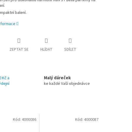
vržen pro dokonalou harmonii vůní s Puella parfémy na
ní.
mpaktní balení.
informace
ZEPTAT SE
HLÍDAT
SDÍLET
Malý dáreček
0 Kč a
ýdejní
ke každé Vaší objednávce
Kód:
4000086
Kód:
4000087