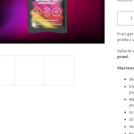
Můžeme d
Prací gel
prádla s 
Vyberte s
praní.
Vlastnos
Vh
Ef
po
Má
ji
Uc
Úč
Vh