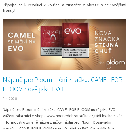
Připojte se k revoluci v kouření a zůstaňte v obraze s nejnovějšími
trendy!
V
ý
p
i
s
č
l
á
n
Náplně pro Ploom mění značku: CAMEL FOR
k
ů
PLOOM nově jako EVO
1.4.2026
Náplně pro Ploom mění značku: CAMEL FOR PLOOM nově jako EVO
Vážení zákazníci e-shopu www.hodnedobratrafika.cz,rádi bychom vás
informovali o změně názvu značky náplní pro Ploom. Dosavadní
označení CAMEL FOR PLOOM se nově mění na EVO. Co je důležité