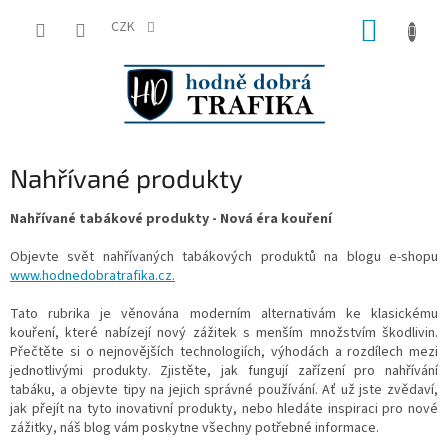
Přejít
NÁKUP
na
CZK
obsah
KOŠÍK
Nahřívané produkty
Nahřívané tabákové produkty - Nová éra kouření
Objevte svět nahřívaných tabákových produktů na blogu e-shopu
www.hodnedobratrafika.cz.
Tato rubrika je věnována moderním alternativám ke klasickému
kouření, které nabízejí nový zážitek s menším množstvím škodlivin.
Přečtěte si o nejnovějších technologiích, výhodách a rozdílech mezi
jednotlivými produkty. Zjistěte, jak fungují zařízení pro nahřívání
tabáku, a objevte tipy na jejich správné používání. Ať už jste zvědaví,
jak přejít na tyto inovativní produkty, nebo hledáte inspiraci pro nové
zážitky, náš blog vám poskytne všechny potřebné informace.