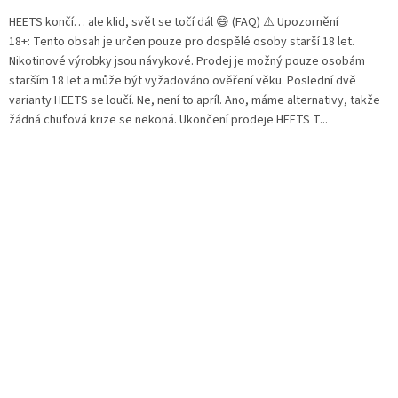
HEETS končí… ale klid, svět se točí dál 😄 (FAQ) ⚠️ Upozornění
18+: Tento obsah je určen pouze pro dospělé osoby starší 18 let.
Nikotinové výrobky jsou návykové. Prodej je možný pouze osobám
starším 18 let a může být vyžadováno ověření věku. Poslední dvě
varianty HEETS se loučí. Ne, není to apríl. Ano, máme alternativy, takže
žádná chuťová krize se nekoná. Ukončení prodeje HEETS T...