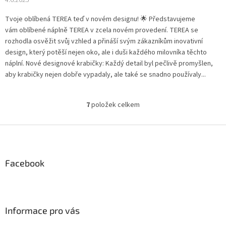
Tvoje oblíbená TEREA teď v novém designu! 🌟 Představujeme
vám oblíbené náplně TEREA v zcela novém provedení. TEREA se
rozhodla osvěžit svůj vzhled a přináší svým zákazníkům inovativní
design, který potěší nejen oko, ale i duši každého milovníka těchto
náplní. Nové designové krabičky: Každý detail byl pečlivě promyšlen,
aby krabičky nejen dobře vypadaly, ale také se snadno používaly...
7
položek celkem
O
v
l
Z
á
á
d
p
a
a
Facebook
c
t
í
í
p
r
v
Informace pro vás
k
y