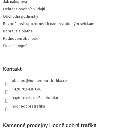
Jak nakupovat
v
Ochrana osobních údajů
ý
p
Obchodní podmínky
i
Bezpečností upozornění k námi vyrábeným svíčkám
s
Doprava a platba
u
Hodnocení obchodu
Slovník pojmů
Kontakt
obchod
@
hodnedobratrafika.cz
+420 702 436 046
najdete nás na Facebooku
hodnedobratrafika
Kamenné prodejny Hodně dobrá trafika