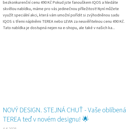
bezkonkurenční cenu 490 Kč Pokud jste fanouškem IQOS a hledáte
skvělou nabídku, máme pro vás jedinečnou příležitost! Nyní můžete
využít speciální akci, která vám umožní pořídit si zvýhodněnou sadu
IQOS s třemi náplněmi TEREA nebo LEVIA za neuvěřitelnou cenu 490 Kč.
Tato nabídka je dostupná nejen na e-shopu, ale také v našich ka...
NOVÝ DESIGN. STEJNÁ CHUŤ - Vaše oblíbená
TEREA teď v novém designu! 🌟
4.6.2025