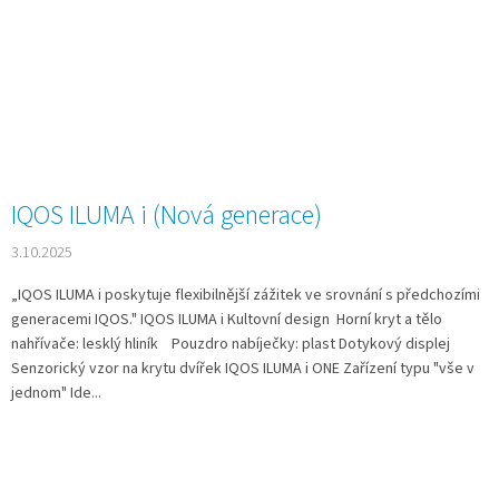
IQOS ILUMA i (Nová generace)
3.10.2025
„IQOS ILUMA i poskytuje flexibilnější zážitek ve srovnání s předchozími
generacemi IQOS." IQOS ILUMA i Kultovní design Horní kryt a tělo
nahřívače: lesklý hliník Pouzdro nabíječky: plast Dotykový displej
Senzorický vzor na krytu dvířek IQOS ILUMA i ONE Zařízení typu "vše v
jednom" Ide...