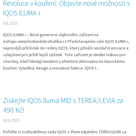
Revoluce v kouření: Objevte nové možnosti s
IQOS ILUMA i
6.8.2025
IQOS ILUMA i – Nová generace vlajkového zařízení na
eshopu www.hodnedobratrafika.cz Představujeme vám IQOS ILUMA i,
nejnovější přírůstek do rodiny IQOS, který přináší revoluční inovace a
vylepšení pro ještě lepší zážitek. Toto zařízení je ideální volbou pro
všechny, kteří hledají moderní a efektivní alternativu ke klasickému
kouření. Vyladěný design a inovativní funkce: IQOS I...
Získejte IQOS Iluma MID s TEREA/LEVIA za
490 Kč!
18.6.2025
Pořiďte si zvýhodněnou sadu IQOS s třemi náplněmi TEREA/LEVIA za