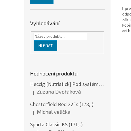
I př
odpo
záko
Vyhledávání
kopí
ani 
HLEDAT
Hodnocení produktu
Heccig [Nutristick] Pod systém DV2 - F bull
Zuzana Dvořáková
|
Hodnocení produktu je 5 z 5 hvězdiček.
Chesterfield Red 22´s (178,-)
Michal velička
|
Hodnocení produktu je 5 z 5 hvězdiček.
Sparta Classic KS (171,-)