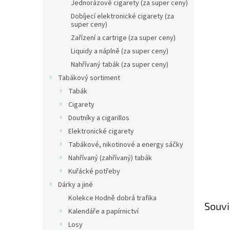
n
Jednorázové cigarety (za super ceny)
e
Dobíjecí elektronické cigarety (za
l
super ceny)
Zařízení a cartrige (za super ceny)
Liquidy a náplně (za super ceny)
Nahřívaný tabák (za super ceny)
Tabákový sortiment
Tabák
Cigarety
Doutníky a cigarillos
Elektronické cigarety
Tabákové, nikotinové a energy sáčky
Nahřívaný (zahřívaný) tabák
Kuřácké potřeby
Dárky a jiné
Kolekce Hodně dobrá trafika
Souvi
Kalendáře a papírnictví
Losy