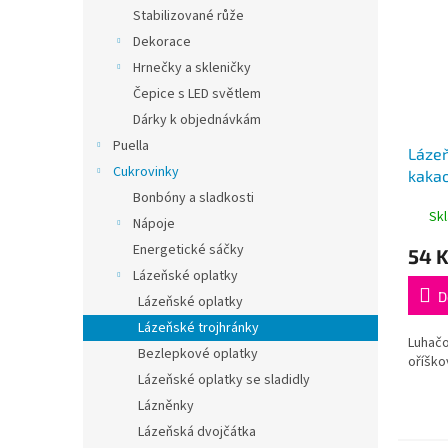
Stabilizované růže
Dekorace
Hrnečky a skleničky
Čepice s LED světlem
Dárky k objednávkám
Puella
Lázeň
Cukrovinky
kakao
Bonbóny a sladkosti
Sk
Nápoje
Energetické sáčky
54 
Lázeňské oplatky
D
Lázeňské oplatky
Lázeňské trojhránky
Luhačo
Bezlepkové oplatky
oříško
Lázeňské oplatky se sladidly
Lázněnky
Lázeňská dvojčátka