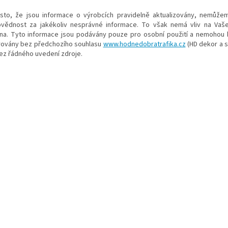
esto, že jsou informace o výrobcích pravidelně aktualizovány, nemůže
vědnost za jakékoliv nesprávné informace. To však nemá vliv na Vaš
na. Tyto informace jsou podávány pouze pro osobní použití a nemohou b
rovány bez předchozího souhlasu
www.hodnedobratrafika.cz
(HD dekor a sl
bez řádného uvedení zdroje.