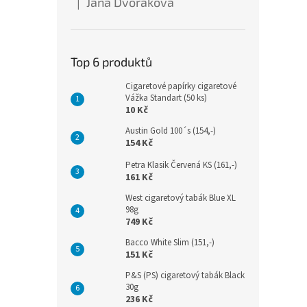
Jana Dvořáková
|
Hodnocení produktu je 5 z 5 hvězdiček.
Top 6 produktů
Cigaretové papírky cigaretové
Vážka Standart (50 ks)
10 Kč
Austin Gold 100´s (154,-)
154 Kč
Petra Klasik Červená KS (161,-)
161 Kč
West cigaretový tabák Blue XL
98g
749 Kč
Bacco White Slim (151,-)
151 Kč
P&S (PS) cigaretový tabák Black
30g
236 Kč