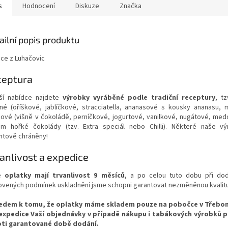
s
Hodnocení
Diskuze
Značka
ailní popis produktu
ice z Luhačovic
ceptura
ší nabídce najdete
výrobky vyráběné podle tradiční receptury
, t
né (oříškové, jablíčkové, stracciatella, ananasové s kousky ananasu, mü
ové (višně v čokoládě, perníčkové, jogurtové, vanilkové, nugátové, med
em hořké čokolády (tzv. Extra speciál nebo Chilli). Některé naše v
ntově chráněny!
anlivost a expedice
 oplatky mají trvanlivost 9 měsíců
, a po celou tuto dobu při dod
ovených podmínek uskladnění jsme schopni garantovat nezměněnou kvalitu
edem k tomu, že oplatky máme skladem pouze na pobočce v Třebon
expedice Vaší objednávky v případě nákupu i tabákových výrobků p
ti garantované době dodání.