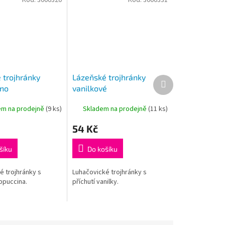
 trojhránky
Lázeňské trojhránky
Další
no
vanilkové
produkt
em na prodejně
(
9 ks
)
Skladem na prodejně
(
11 ks
)
54 Kč
šíku
Do košíku
é trojhránky s
Luhačovické trojhránky s
ppuccina.
příchutí vanilky.