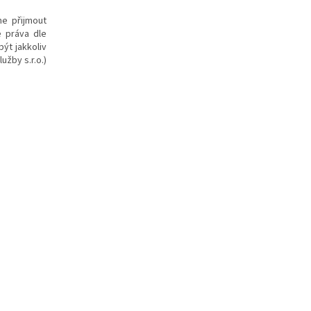
me přijmout
e práva dle
ýt jakkoliv
užby s.r.o.)