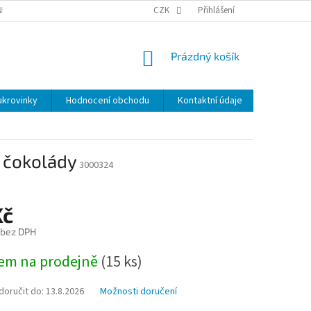
NKY
BEZPEČNOSTÍ UPOZORNĚNÍ K NÁMI VYRÁBENÝM SVÍČKÁM
CZK
Přihlášení
DOPR
NÁKUPNÍ
Prázdný košík
KOŠÍK
ukrovinky
Hodnocení obchodu
Kontaktní údaje
Značky
í čokolády
3000324
Kč
 bez DPH
em na prodejně
(
15 ks
)
oručit do:
13.8.2026
Možnosti doručení