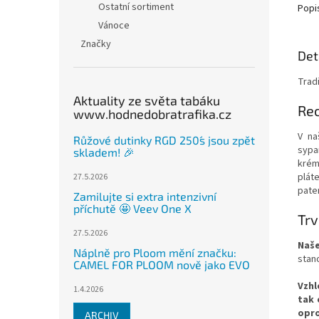
Ostatní sortiment
Popi
Vánoce
Značky
Det
Trad
Aktuality ze světa tabáku
Re
www.hodnedobratrafika.cz
V na
Růžové dutinky RGD 250´s jsou zpět
sypa
skladem! 🎉
krém
plát
27.5.2026
pate
Zamilujte si extra intenzivní
příchutě 🤩 Veev One X
Trv
27.5.2026
Naše
Náplně pro Ploom mění značku:
stan
CAMEL FOR PLOOM nově jako EVO
Vzhl
1.4.2026
tak 
opro
ARCHIV