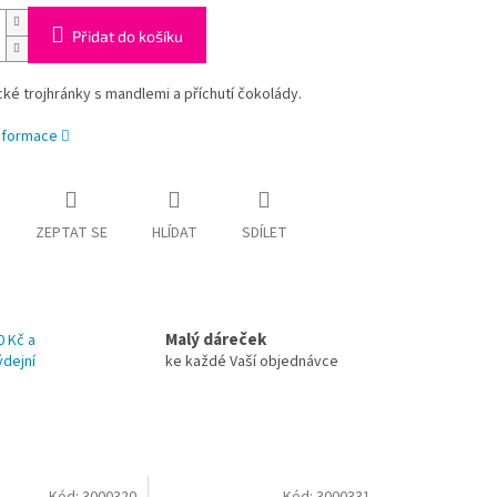
Přidat do košíku
ké trojhránky s mandlemi a příchutí čokolády.
informace
ZEPTAT SE
HLÍDAT
SDÍLET
Malý dáreček
0 Kč a
ýdejní
ke každé Vaší objednávce
Kód:
3000320
Kód:
3000331