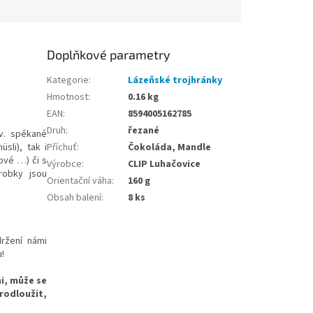
Doplňkové parametry
Kategorie
:
Lázeňské trojhránky
Hmotnost
:
0.16 kg
EAN
:
8594005162785
Druh
:
řezané
zv. spékané
sli), tak i
Příchuť
:
Čokoláda, Mandle
ové …) či s
Výrobce
:
CLIP Luhačovice
ýrobky jsou
Orientační váha
:
160 g
Obsah balení
:
8 ks
ržení námi
!
i, může se
rodloužit,