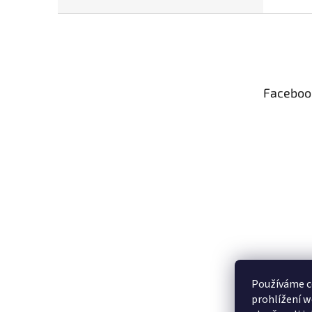
Z
á
p
a
t
Faceboo
í
Používáme c
prohlížení w