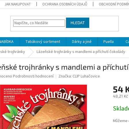
JAK NAKUPOVAT
OCHRANA OSOBNÍCH ÚDAJŮ
OBCHODNÍ PODMÍ
HLEDAT
NABÍDKA
Tabákový sortiment
Dárky a jiné
Puella
C
ské trojhránky
Lázeňské trojhránky s mandlemi a příchutí čokolády
ňské trojhránky s mandlemi a příchut
né
noceno
Podrobnosti hodnocení
Značka:
CLIP Luhačovice
ní
54 
u
48,21 Kč
Měrná
Sklad
cena:
ek.
Můžeme d