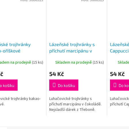
ské trojhránky
Lázeňské trojhránky s
Lázeňské
-oříškové
příchutí marcipánu v
Cappucci
čokoládě
ladem na prodejně
(
15 ks
)
Skladem na prodejně
(
15 ks
)
Sklad
Kč
54 Kč
54 Kč
o košíku
Do košíku
Do ko
vické trojhránky kakao-
Luhačovické trojhránky s
Luhačovick
vé.
příchutí marcipánu v čokoládě.
příchutí Ca
Nejsladší dárek z Třeboně.