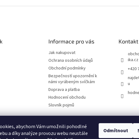
k
Informace pro vás
Kontakt
Jak nakupovat
obch
ika.cz
Ochrana osobních údajů
Obchodní podmínky
+420 
Bezpečností upozornění k
najde
námi vyrábeným svíčkám
u
Doprava a platba
hodne
Hodnocení obchodu
Slovník pojmů
ookies, abychom Vám umožnili pohodlné
Odmítnout
ebu a díky analýze provozu webu neustále