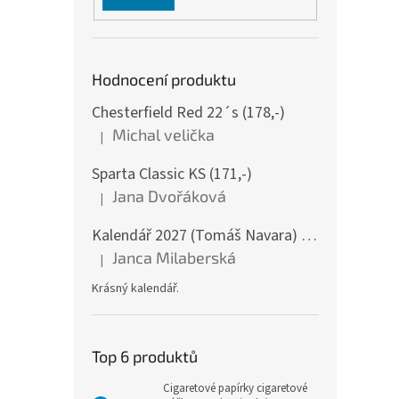
Hodnocení produktu
Chesterfield Red 22´s (178,-)
Michal velička
|
Hodnocení produktu je 5 z 5 hvězdiček.
Sparta Classic KS (171,-)
Jana Dvořáková
|
Hodnocení produktu je 5 z 5 hvězdiček.
Kalendář 2027 (Tomáš Navara) - Šumava v srdci mém - nástěnný
Janca Milaberská
|
Hodnocení produktu je 5 z 5 hvězdiček.
Krásný kalendář.
Top 6 produktů
Cigaretové papírky cigaretové