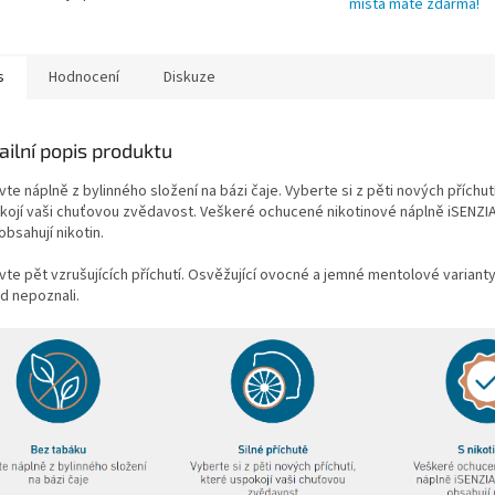
místa máte zdarma!
s
Hodnocení
Diskuze
ailní popis produktu
te náplně z bylinného složení na bázi čaje. Vyberte si z pěti nových příchut
kojí vaši chuťovou zvědavost. Veškeré ochucené nikotinové náplně iSENZIA
obsahují nikotin.
te pět vzrušujících příchutí.
Osvěžující ovocné a jemné mentolové varianty,
d nepoznali.