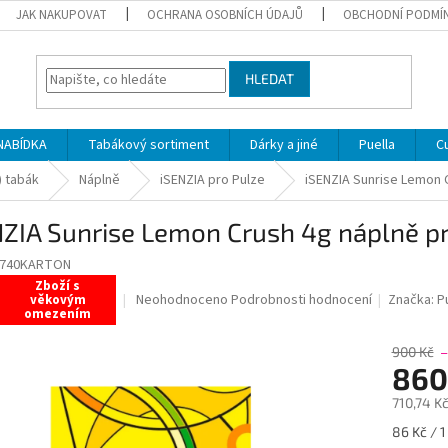
JAK NAKUPOVAT
OCHRANA OSOBNÍCH ÚDAJŮ
OBCHODNÍ PODMÍ
HLEDAT
NABÍDKA
Tabákový sortiment
Dárky a jiné
Puella
C
) tabák
Náplně
iSENZIA pro Pulze
iSENZIA Sunrise Lemon 
ZIA Sunrise Lemon Crush 4g náplně p
0740KARTON
Zboží s
Průměrné
Neohodnoceno
Podrobnosti hodnocení
Značka:
P
věkovým
omezením
hodnocení
produktu
900 Kč
je
860
0,0
z
710,74 K
5
hvězdiček.
Měrná
86 Kč / 1