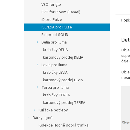
VEO for glo
EVO for Ploom (Camel)
iD pro Pulze
Popi
iSENZIA pro Pulze
Fiit pro lil SOLID
Det
Delia pro Iluma
krabičky DELIA
Objev
uspo
kartonový prodej DELIA
čaje 
Levia pro Iluma
Objev
krabičky LEVIA
dosu
kartonový prodej LEVIA
Terea pro Iluma
krabičky TEREA
kartonový prodej TEREA
Kuřácké potřeby
Dárky a jiné
Kolekce Hodně dobrá trafika