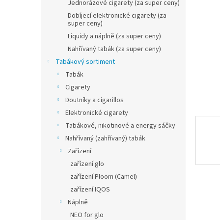
n
Jednorázové cigarety (za super ceny)
e
Dobíjecí elektronické cigarety (za
l
super ceny)
Liquidy a náplně (za super ceny)
Nahřívaný tabák (za super ceny)
Tabákový sortiment
Tabák
Cigarety
Doutníky a cigarillos
Elektronické cigarety
Tabákové, nikotinové a energy sáčky
Nahřívaný (zahřívaný) tabák
Zařízení
zařízení glo
zařízení Ploom (Camel)
zařízení IQOS
Náplně
NEO for glo