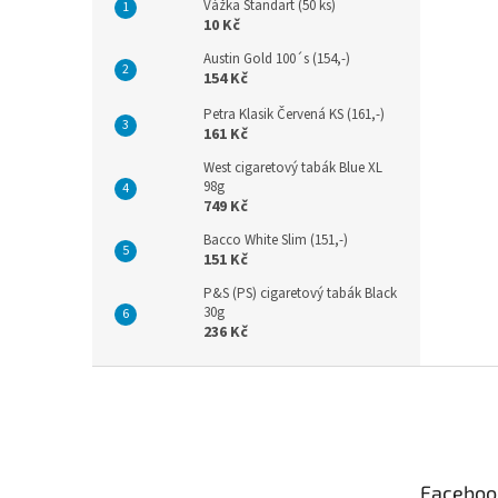
Vážka Standart (50 ks)
10 Kč
Austin Gold 100´s (154,-)
154 Kč
Petra Klasik Červená KS (161,-)
161 Kč
West cigaretový tabák Blue XL
98g
749 Kč
Bacco White Slim (151,-)
151 Kč
P&S (PS) cigaretový tabák Black
30g
236 Kč
Z
á
p
a
t
Faceboo