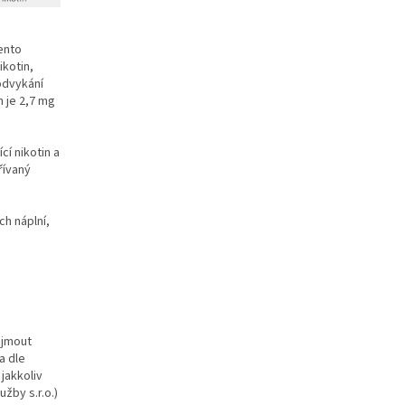
Tento
ikotin,
odvykání
h je 2,7 mg
cí nikotin a
řívaný
ch náplní,
ijmout
a dle
jakkoliv
užby s.r.o.)