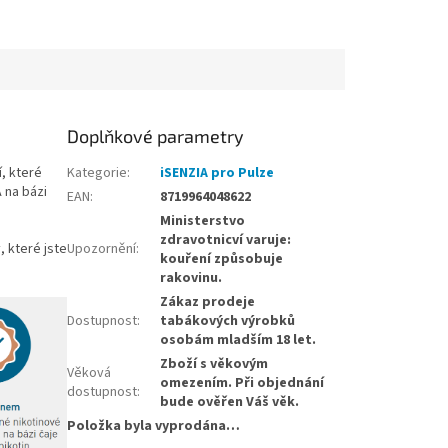
Doplňkové parametry
í, které
Kategorie
:
iSENZIA pro Pulze
 na bázi
EAN
:
8719964048622
Ministerstvo
zdravotnicví varuje:
 které jste
Upozornění
:
kouření způsobuje
rakovinu.
Zákaz prodeje
Dostupnost
:
tabákových výrobků
osobám mladším 18 let.
Zboží s věkovým
Věková
omezením. Při objednání
dostupnost
:
bude ověřen Váš věk.
Položka byla vyprodána…