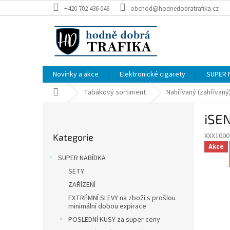
Přejít
+420 702 436 046
obchod@hodnedobratrafika.cz
na
obsah
Novinky a akce
Elektronické cigarety
SUPER 
Domů
Tabákový sortiment
Nahřívaný (zahřívaný
P
iSEN
o
Přeskočit
s
XXX100
Kategorie
kategorie
t
Akce
r
SUPER NABÍDKA
a
SETY
n
ZAŘÍZENÍ
n
í
EXTRÉMNÍ SLEVY na zboží s prošlou
minimální dobou expirace
p
POSLEDNÍ KUSY za super ceny
a