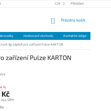
NKY
BEZPEČNOSTÍ UPOZORNĚNÍ K NÁMI VYRÁBENÝM SVÍČKÁM
CZK
Přihlášení
DOPR
NÁKUPNÍ
Prázdný košík
KOŠÍK
ukrovinky
Hodnocení obchodu
Kontaktní údaje
Značky
Crush 4g náplně pro zařízení Pulze KARTON
ro zařízení Pulze KARTON
ulze
–4 %
 Kč
č bez DPH
 ks