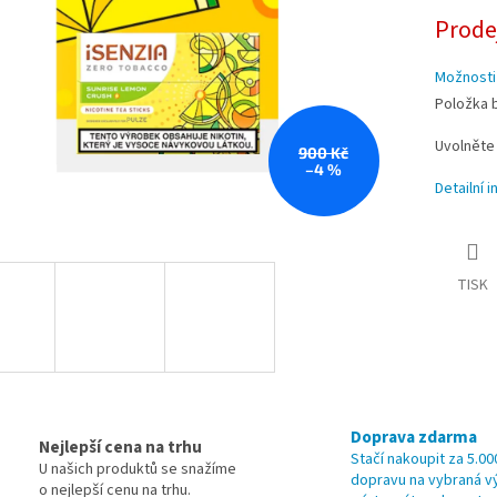
cena:
Prode
Možnosti
Položka 
Uvolnět
900 Kč
–4 %
Detailní 
TISK
Doprava zdarma
Nejlepší cena na trhu
Stačí nakoupit za 5.00
U našich produktů se snažíme
dopravu na vybraná v
o nejlepší cenu na trhu.