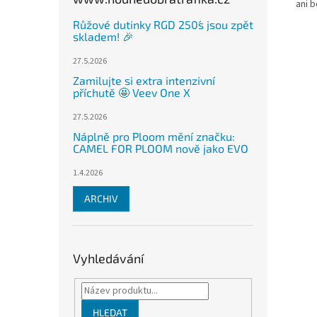
ani 
Růžové dutinky RGD 250´s jsou zpět
skladem! 🎉
27.5.2026
Zamilujte si extra intenzivní
příchutě 🤩 Veev One X
27.5.2026
Náplně pro Ploom mění značku:
CAMEL FOR PLOOM nově jako EVO
1.4.2026
ARCHIV
Vyhledávání
HLEDAT