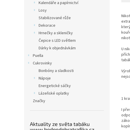
Kalendáře a papírnictví
Losy
Nikot
Stabilizované růže
extra
Dekorace
kter
kouře
Hrnečky a skleničky
nikot
Čepice s LED světlem
Dárky k objednávkám
U nik
přích
Puella
tabá
Cukrovinky
Bonbóny a sladkosti
Výro
nejs
Nápoje
Energetické sáčky
Lázeňské oplatky
1 kra
Značky
I př
odpo
záko
Aktuality ze světa tabáku
kopí
www.hodnedobratrafika.cz