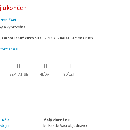
j ukončen
 doručení
byla vyprodána…
e
jemnou chuť citronu
s iSENZIA Sunrise Lemon Crush.
informace
ZEPTAT SE
HLÍDAT
SDÍLET
Malý dáreček
0 Kč a
ýdejní
ke každé Vaší objednávce