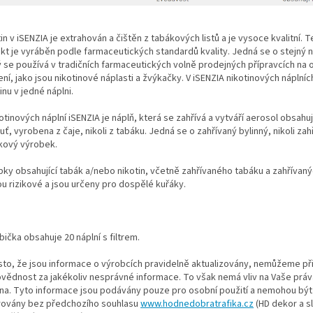
in v iSENZIA je extrahován a čištěn z tabákových listů a je vysoce kvalitní. 
kt je vyráběn podle farmaceutických standardů kvality. Jedná se o stejný n
ý se používá v tradičních farmaceutických volně prodejných přípravcích na 
ní, jako jsou nikotinové náplasti a žvýkačky. V iSENZIA nikotinových náplníc
inu v jedné náplni.
otinových náplní iSENZIA je náplň, která se zahřívá a vytváří aerosol obsahují
uť, vyrobena z čaje, nikoli z tabáku. Jedná se o zahřívaný bylinný, nikoli zah
kový výrobek.
bky obsahující tabák a/nebo nikotin, včetně zahřívaného tabáku a zahřívaný
ou rizikové a jsou určeny pro dospělé kuřáky.
bička obsahuje 20 náplní s filtrem.
esto, že jsou informace o výrobcích pravidelně aktualizovány, nemůžeme př
vědnost za jakékoliv nesprávné informace. To však nemá vliv na Vaše práv
na. Tyto informace jsou podávány pouze pro osobní použití a nemohou být 
rovány bez předchozího souhlasu
www.hodnedobratrafika.cz
(HD dekor a sl