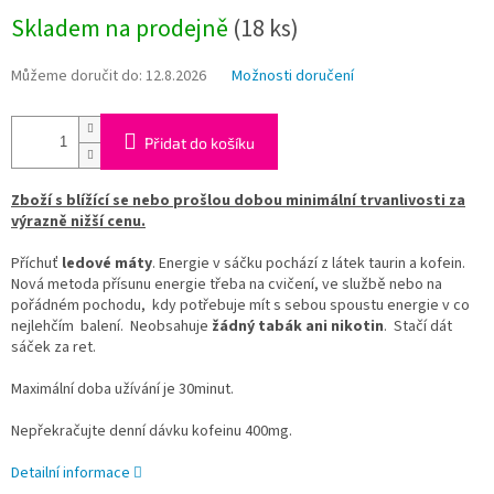
Měrná
Skladem na prodejně
(
18 ks
)
cena:
Můžeme doručit do:
12.8.2026
Možnosti doručení
Přidat do košíku
Zboží s blížící se nebo prošlou dobou minimální trvanlivosti za
výrazně nižší cenu.
Příchuť
ledové máty
. Energie v sáčku pochází z látek taurin a kofein.
Nová metoda přísunu energie třeba na cvičení, ve službě nebo na
pořádném pochodu, kdy potřebuje mít s sebou spoustu energie v co
nejlehčím balení. Neobsahuje
žádný tabák ani nikotin
. Stačí dát
sáček za ret.
Maximální doba užívání je 30minut.
Nepřekračujte denní dávku kofeinu 400mg.
Detailní informace