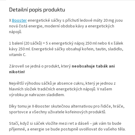
Detailní popis produktu
X
Booster
energetické sáčky s příchutí ledové máty 20 mg jsou
nová čistá energie, moderní obdoba kávy a energetických
nápojů.
1 balení (20 sáčků) = 5 x energetický nápoj 250 ml nebo 6 x šálek
kávy 250 ml. Energetické sáčky obsahují kofein, tautin, sladidlo,
vitamín C.
Zároveň se jedná o produkt, který
neobsahuje tabák ani
nikotin!
Největší výhodou sáčků je absence cukru, který je jednou z
hlavních složek tradičních energetických nápojů. V našem
výrobku je nahrazen sladidlem.
Díky tomu je X-Booster skutečnou alternativou pro řidiče, hráče,
sportovce a všechny uživatele kofeinových produktů.
Stačí, když si sáček vložíte mezi ret a dáseň – jak vám to bude
příjemné, a energie se bude postupně uvolňovat do vašeho těla.