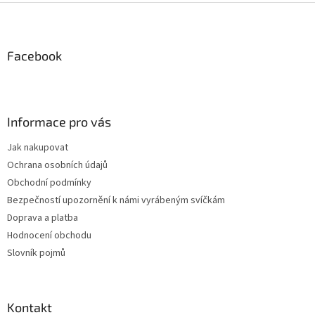
Z
á
p
a
Facebook
t
í
Informace pro vás
Jak nakupovat
Ochrana osobních údajů
Obchodní podmínky
Bezpečností upozornění k námi vyrábeným svíčkám
Doprava a platba
Hodnocení obchodu
Slovník pojmů
Kontakt