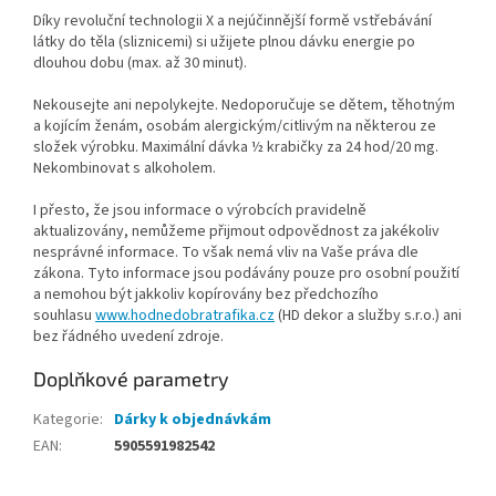
Díky revoluční technologii X a nejúčinnější formě vstřebávání
látky do těla (sliznicemi) si užijete plnou dávku energie po
dlouhou dobu (max. až 30 minut).
Nekousejte ani nepolykejte. Nedoporučuje se dětem, těhotným
a kojícím ženám, osobám alergickým/citlivým na některou ze
složek výrobku. Maximální dávka ½ krabičky za 24 hod/20 mg.
Nekombinovat s alkoholem.
I přesto, že jsou informace o výrobcích pravidelně
aktualizovány, nemůžeme přijmout odpovědnost za jakékoliv
nesprávné informace. To však nemá vliv na Vaše práva dle
zákona. Tyto informace jsou podávány pouze pro osobní použití
a nemohou být jakkoliv kopírovány bez předchozího
souhlasu
www.hodnedobratrafika.cz
(HD dekor a služby s.r.o.) ani
bez řádného uvedení zdroje.
Doplňkové parametry
Kategorie
:
Dárky k objednávkám
EAN
:
5905591982542