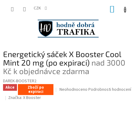
Přejít
NÁKUP
na
CZK
obsah
KOŠÍK
Energetický sáček X Booster Cool
Mint 20 mg (po expiraci)
nad 3000
Kč k objednávce zdarma
DAREK-BOOSTER2
Akce
Zboží po
Průměrné
Neohodnoceno
Podrobnosti hodnocení
expiraci
hodnocení
Značka:
X Booster
produktu
je
0,0
z
5
hvězdiček.