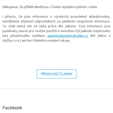
Děkujeme, že příběh Marlbora v České republice píšete s námi.
I přesto, že jsou informace o výrobcích pravidelně aktualizovány,
nemůžeme přijmout odpovědnost za jakékoliv nesprávné informace.
To však nemá vliv na Vaše práva dle zákona. Tyto informace jsou
podávány pouze pro osobní použití a nemohou být jakkoliv kopírovány
bez předchozího souhlasu
www.hodnedobratrafika.cz
(HD dekor a
služby s.r.o.) ani bez řádného uvedení zdroje.
PŘEDCHOZÍ ČLÁNEK
Z
á
p
a
Facebook