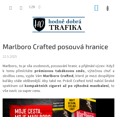
Přejít
NÁKUP
na
CZK
obsah
KOŠÍK
Marlboro Crafted posouvá hranice
22.5.2025
Marlboro, to je síla osobnosti, posouvání hranic a přijímání výzev. Když
k tomu přimícháte
prémiovou tabákovou směs
, výtečnou chuť a
skvělou cenu, vyjde Vám
Marlboro Crafted
, které je mezi dospělými
kuřáky stále oblíbenější. Aby také ne. Právě Crafted totiž nabízí široké
spektrum od
kompaktních cigaret až po výhodná maxibalení
, to
vše navíc za super cenu.