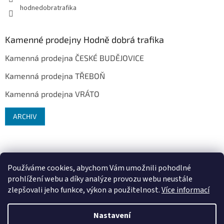
hodnedobratrafika
Kamenné prodejny Hodně dobrá trafika
Kamenná prodejna ČESKÉ BUDĚJOVICE
Kamenná prodejna TŘEBOŇ
Kamenná prodejna VRÁTO
ARCHIV
Používáme cookies, abychom Vám umožnili pohodlné
prohlížení webu a díky analýze provozu webu neustále
zlepšovali jeho funkce, výkon a použitelnost.
Více informací
Vytvořil Shoptet
Nastavení