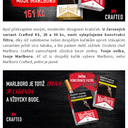
Nyní překvapíme novým, moderním designem krabiček.
U červených
variant Crafted KS, 20 a 30 ks, navíc vylepšujeme konstrukci
filtru
, díky níž nabídneme našim dospělým kuřákům oproti stávajícím
variantám ještě více tabáku, a tím pádem delší zážitek. Osobitá chuť
Marlboro Crafted samozřejmě zůstává beze změny.
Tvoje volba,
tvoje Marlboro.
Ať už si dospělý kuřák vybere Marlboro, nebo
Marlboro Crafted, jedno je jasné: