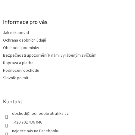
t
í
Informace pro vás
Jak nakupovat
Ochrana osobních údajů
Obchodní podmínky
Bezpečností upozornění k námi vyrábeným svíčkám
Doprava a platba
Hodnocení obchodu
Slovník pojmů
Kontakt
obchod
@
hodnedobratrafika.cz
+420 702 436 046
najdete nás na Facebooku