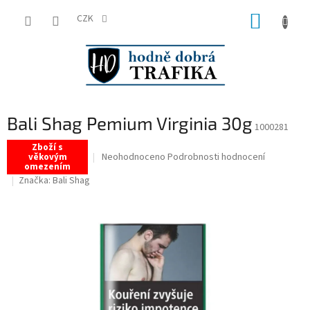
Přejít
NÁKUP
na
CZK
obsah
KOŠÍK
Bali Shag Pemium Virginia 30g
1000281
Zboží s
Průměrné
Neohodnoceno
Podrobnosti hodnocení
věkovým
omezením
hodnocení
Značka:
Bali Shag
produktu
je
0,0
z
5
hvězdiček.