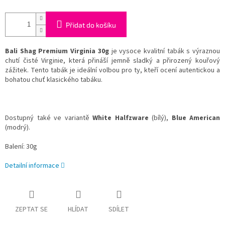
Přidat do košíku
Bali Shag Premium Virginia 30g
je vysoce kvalitní tabák s výraznou
chutí čisté Virginie, která přináší jemně sladký a přirozený kouřový
zážitek. Tento tabák je ideální volbou pro ty, kteří ocení autentickou a
bohatou chuť klasického tabáku.
Dostupný také ve variantě
White Halfzware
(bílý),
Blue American
(modrý).
Balení: 30g
Detailní informace
ZEPTAT SE
HLÍDAT
SDÍLET