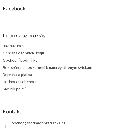
p
a
Facebook
t
í
Informace pro vás
Jak nakupovat
Ochrana osobních údajů
Obchodní podmínky
Bezpečností upozornění k námi vyrábeným svíčkám
Doprava a platba
Hodnocení obchodu
Slovník pojmů
Kontakt
obchod
@
hodnedobratrafika.cz