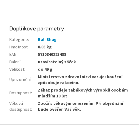
tabák, levný tabák, levné cigarety
Doplňkové parametry
Kategorie
:
Bali Shag
Hmotnost
:
0.03 kg
EAN
:
5710840223488
Balení
:
uzavíratelný sáček
Velikost
:
do 49 g
Ministerstvo zdravotnicví varuje: kouření
Upozornění
:
způsobuje rakovinu.
Zákaz prodeje tabákových výrobků osobám
Dostupnost
:
mladším 18 let.
Věková
Zboží s věkovým omezením. Při objednání
dostupnost
:
bude ověřen Váš věk.
Z
á