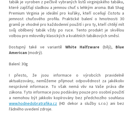
tabák je vyroben z pečlivě vybraných listů virginijského tabáku,
které zajišťují sladkou a jemnou chuť s lehkým aroma. Bali Shag
Premium Virginia je ideální pro kuřáky, kteří oceňují čistotu a
jemnost chuťového profilu. Praktické balení o hmotnosti 30
gramů je vhodné pro každodenní použití i pro ty, kteří chtějí mít
svůj oblíbený tabák vždy po ruce. Tento produkt je skvělou
volbou pro milovníky klasických a kvalitních tabákových směsí.
Dostupný také ve variantě
White Halfzware
(bílý),
Blue
American
(modrý).
Balení: 30g
I přesto, že jsou informace o výrobcích pravidelně
aktualizovány, nemůžeme přijmout odpovědnost za jakékoliv
nesprávné informace. To však nemá vliv na Vaše práva dle
zákona. Tyto informace jsou podávány pouze pro osobní použití
a nemohou být jakkoliv kopírovány bez předchozího souhlasu
www.hodnedobratrafika.cz
(HD dekor a služby s.r.o.) ani bez
řádného uvedení zdroje.
Klíčová slova: Bali Shag, Bali Shag tabák, Bali Shag cigaretový
tabák, Bali Shag pouch, Balishag, Balishag tabák, Balishag
cigaretový tabák, Balishag pouch, cigaretový tabák, nejlevnější