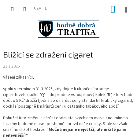
Přejít
NÁKUP
na
CZK
obsah
KOŠÍK
Blížící se zdražení cigaret
21.1.2025
Vážení zákazníci,
spolu s termínem 31.3.2025, kdy dojde k ukončení prodeje
cigaretového kolku "Q" a do prodeje vstoupí nový kolek "R", který bude
opět o 5 Kč*dražší (jedná se o nárůst ceny standartní krabičky cigaret),
dochází postupně k nárůstů cen i u ostatního tabákového zboží.
Bohužel tuto změnu a nárůst dodavatelských cen ovlivnit neumíme a
tak i my budeme muset postupně upravit naše ceníky. Stále se však
snažíme držet hesla že
"Možná nejsme největší, ale určitě jsme
nejlevnější!"