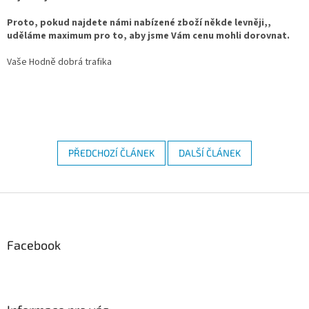
Proto, pokud najdete námi nabízené zboží někde levněji,,
uděláme maximum pro to, aby jsme Vám cenu mohli dorovnat.
Vaše Hodně dobrá trafika
PŘEDCHOZÍ ČLÁNEK
DALŠÍ ČLÁNEK
Z
á
p
a
Facebook
t
í