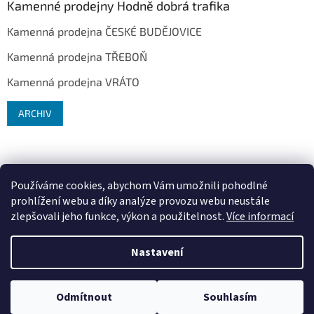
Kamenné prodejny Hodně dobrá trafika
Kamenná prodejna ČESKÉ BUDĚJOVICE
Kamenná prodejna TŘEBOŇ
Kamenná prodejna VRÁTO
ARCHIV
Používáme cookies, abychom Vám umožnili pohodlné
prohlížení webu a díky analýze provozu webu neustále
zlepšovali jeho funkce, výkon a použitelnost.
Více informací
Vytvořil Shoptet
Nastavení
Copyright 2026
Hodně dobrá trafika ®
. Všechna práva vyhrazena.
Upravit nastavení cookies
Odmítnout
Souhlasím